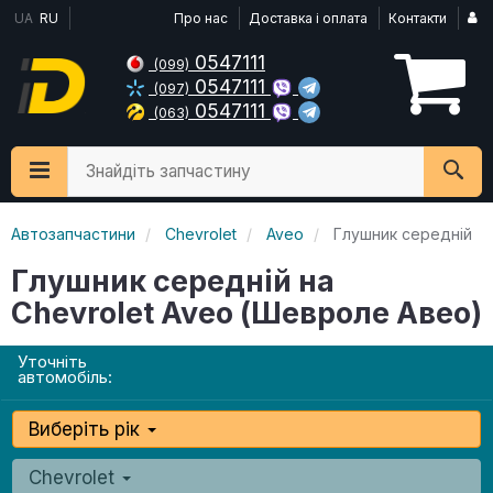
UA
RU
Про нас
Доставка і оплата
Контакти
0547111
(099)
0547111
(097)
0547111
(063)
Знайдіть запчастину
Автозапчастини
Chevrolet
Aveo
Глушник середній
Глушник середній на
Chevrolet Aveo (Шевроле Авео)
Уточніть
автомобіль:
Виберіть рік
Chevrolet