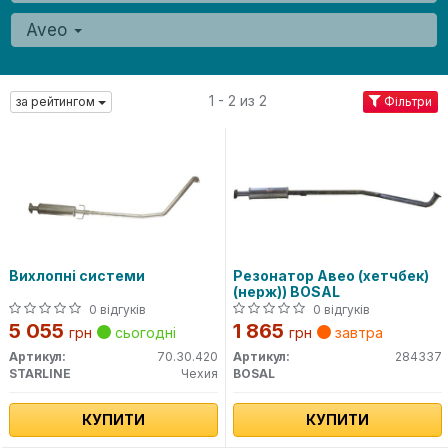
Aveo
1 - 2 из 2
за рейтингом
Фільтри
Вихлопні системи
Резонатор Авео (хетчбек)
(нерж)) BOSAL
0 відгуків
0 відгуків
5 055
1 865
грн
сьогодні
грн
завтра
Артикул:
70.30.420
Артикул:
284337
STARLINE
Чехия
BOSAL
КУПИТИ
КУПИТИ