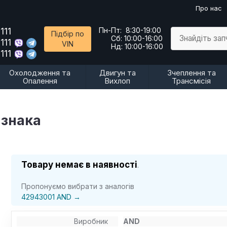
Про нас
111
Пн-Пт:
8:30-19:00
Підбір по
Знайдіть за
Сб:
10:00-16:00
111
VIN
Нд:
10:00-16:00
111
Охолодження та
Двигун та
Зчеплення та
Опалення
Вихлоп
Трансмісія
 знака
Товару немає в наявності
.
Пропонуємо вибрати з аналогів
42943001 AND →
Виробник
AND