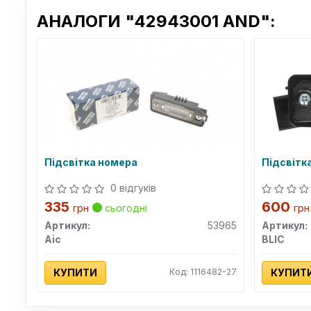
АНАЛОГИ "42943001 AND":
Підсвітка номера
Підсвітк
0 відгуків
335
600
грн
сьогодні
грн
Артикул:
53965
Артикул:
Aic
BLIC
КУПИТИ
Код: 1116482-27
КУПИТ