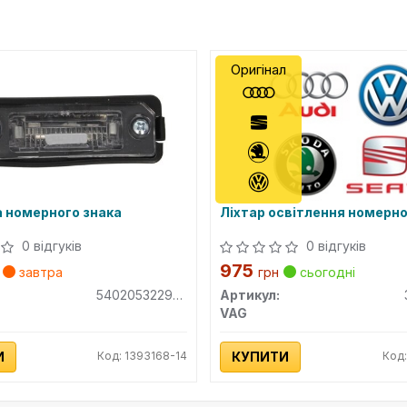
Оригінал
а номерного знака
Ліхтар освітлення номерно
0 відгуків
0 відгуків
975
завтра
грн
сьогодні
540205322905
Артикул:
VAG
И
Код: 1393168-14
КУПИТИ
Код