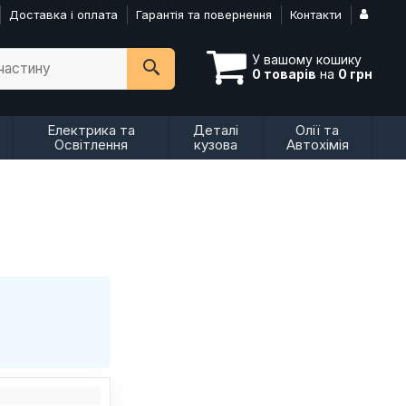
Доставка і оплата
Гарантія та повернення
Контакти
У вашому кошику
пчастину
0 товарів
на
0 грн
Електрика та
Деталі
Олії та
Освітлення
кузова
Автохімія