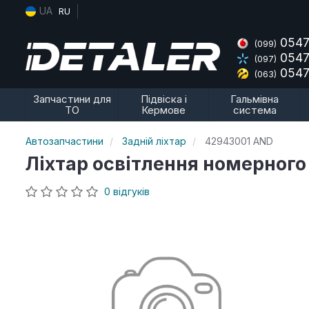
UA
RU
0547
(099)
0547
(097)
0547
(063)
Запчастини для
Підвіска і
Гальмівна
ТО
Кермове
система
Автозапчастини
Задній ліхтар
42943001 AND
Ліхтар освітлення номерного
0 відгуків