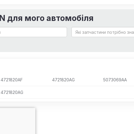
IN для мого автомобіля
4721820AF
4721820AG
5073069AA
4721820AG