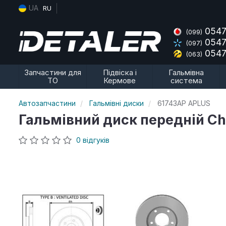
UA
RU
0547
(099)
0547
(097)
0547
(063)
Запчастини для
Підвіска і
Гальмівна
ТО
Кермове
система
Автозапчастини
Гальмівні диски
61743AP APLUS
Гальмівний диск передній Chr
0 відгуків