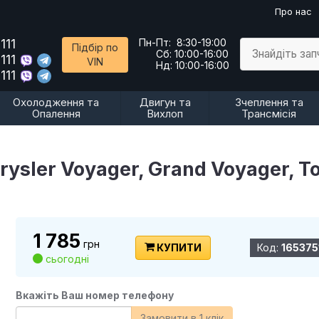
Про нас
111
Пн-Пт:
8:30-19:00
Підбір по
Знайдіть за
Сб:
10:00-16:00
111
VIN
Нд:
10:00-16:00
111
Охолодження та
Двигун та
Зчеплення та
Опалення
Вихлоп
Трансмісія
ysler Voyager, Grand Voyager, 
1 785
грн
КУПИТИ
Код:
165375
сьогодні
Вкажіть Ваш номер телефону
Замовити в 1 клік