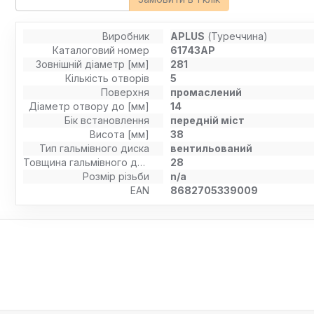
Виробник
APLUS
(Туреччина)
Каталоговий номер
61743AP
Зовнішній діаметр [мм]
281
Кількість отворів
5
Поверхня
промаслений
Діаметр отвору до [мм]
14
Бік встановлення
передній міст
Висота [мм]
38
Тип гальмівного диска
вентильований
Товщина гальмівного диску (мм)
28
Розмір різьби
n/a
EAN
8682705339009