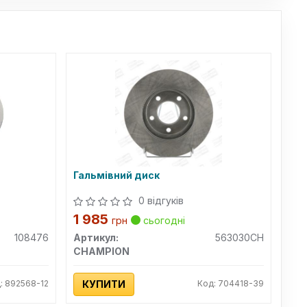
Гальмівний диск
0 відгуків
1 985
грн
сьогодні
108476
Артикул:
563030CH
CHAMPION
: 892568-12
КУПИТИ
Код: 704418-39