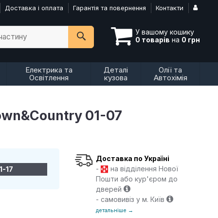
Доставка і оплата
Гарантія та повернення
Контакти
У вашому кошику
пчастину
0 товарів
на
0 грн
Електрика та
Деталі
Олії та
Освітлення
кузова
Автохімія
Town&Country 01-07
Доставка по Україні
-
на відділення Нової
1-17
Пошти або кур'єром до
дверей
- самовивіз у м. Київ
детальніше →