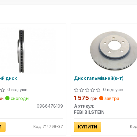
ий диск
Диск гальмівний(к-т)
0 відгуків
0 відгуків
1 575
рн
сьогодні
грн
завтра
0986478109
Артикул:
FEBI BILSTEIN
И
Код: 714798-37
КУПИТИ
Код