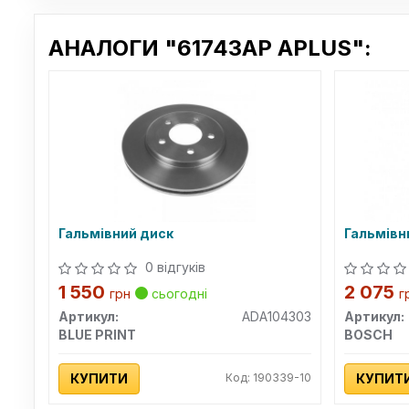
АНАЛОГИ "61743AP APLUS":
Гальмівний диск
Гальмівн
0 відгуків
1 550
2 075
грн
сьогодні
г
Артикул:
ADA104303
Артикул:
BLUE PRINT
BOSCH
КУПИТИ
Код: 190339-10
КУПИТ