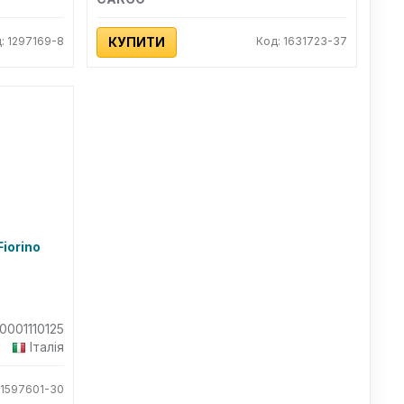
: 1297169-8
КУПИТИ
Код: 1631723-37
iorino
0001110125
Італія
 1597601-30