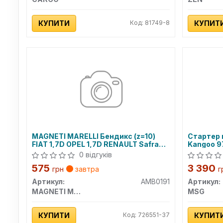
КУПИТИ
Код: 81749-8
КУПИТ
MAGNETI MARELLI Бендикс (z=10)
Стартер 
FIAT 1,7D OPEL 1,7D RENAULT Safrane
Kangoo 9
2,2D [940113020191]
96-03, Cli
0 відгуків
Scenic I 
575
3 390
00, Trafi
грн
завтра
г
95-04; V
Артикул:
AMB0191
Артикул:
LANCIA T
MAGNETI MARELLI
MSG
КУПИТИ
Код: 726551-37
КУПИТ