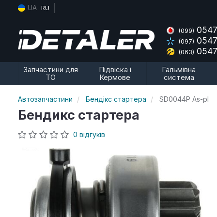
UA
RU
0547
(099)
0547
(097)
0547
(063)
Запчастини для
Підвіска і
Гальмівна
ТО
Кермове
система
Автозапчастини
Бендікс стартера
SD0044P As-pl
Бендикс стартера
0 відгуків