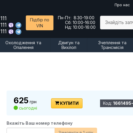
Про нас
111
Пн-Пт:
8:30-19:00
Підбір по
Знайдіть за
Сб:
10:00-16:00
111
VIN
Нд:
10:00-16:00
111
Охолодження та
Двигун та
Зчеплення та
Опалення
Вихлоп
Трансмісія
625
грн
КУПИТИ
Код:
1661495
сьогодні
Вкажіть Ваш номер телефону
Замовити в 1 клік