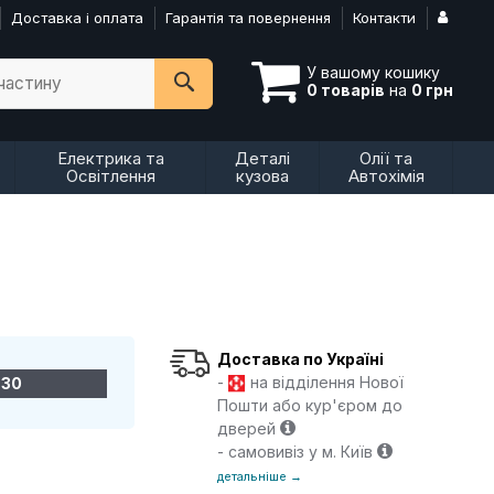
Доставка і оплата
Гарантія та повернення
Контакти
У вашому кошику
пчастину
0 товарів
на
0 грн
Електрика та
Деталі
Олії та
Освітлення
кузова
Автохімія
Доставка по Україні
-
на відділення Нової
-30
Пошти або кур'єром до
дверей
- самовивіз у м. Київ
детальніше →