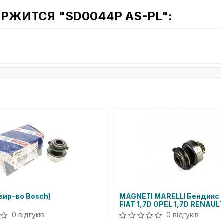
РЖИТСЯ "SD0044P AS-PL":
вир-во Bosch)
MAGNETI MARELLI Бендикс 
FIAT 1,7D OPEL 1,7D RENAUL
2,2D [940113020191]
0 відгуків
0 відгуків