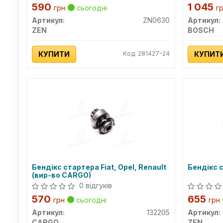
590
1 045
грн
сьогодні
г
Артикул:
ZN0630
Артикул:
ZEN
BOSCH
КУПИТИ
Код: 281427-24
КУПИТ
Бендікс стартера Fiat, Opel, Renault
Бендікс 
(вир-во CARGO)
0 відгуків
570
655
грн
сьогодні
грн
Артикул:
132205
Артикул:
CARGO
ZEN