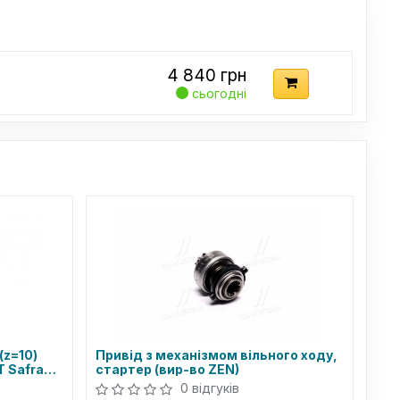
4 840
грн
сьогодні
(z=10)
Привід з механізмом вільного ходу,
T Safrane
стартер (вир-во ZEN)
0 відгуків