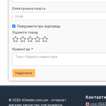
Електронна пошта
Повідомити про відповідь
Оцінити товар
Коментар
*
Надіслати
Контакт
© 2026 «Detaler.com.ua» - інтернет
0547
магазин запчастин для іномарок
(099)