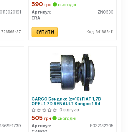
590
грн
сьогодні
0113020191
Артикул:
ZN0630
ERA
: 726565-37
КУПИТИ
Код: 341888-11
CARGO Бендикс (z=10) FIAT 1,7D
OPEL 1,7D RENAULT Kangoo 1.9d
0 відгуків
505
грн
сьогодні
986SE1739
Артикул:
F032132205
CARGO