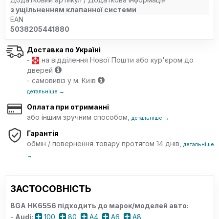
з ущільненням клапанної системи
EAN
5038205441880
Доставка по Україні
-
на відділення Нової Пошти або кур'єром до
дверей
- самовивіз у м. Київ
детальніше →
Оплата при отриманні
або іншим зручним способом,
детальніше →
Гарантія
обмін / повернення товару протягом 14 днів,
детальніше
→
ЗАСТОСОВНІСТЬ
BGA HK6556 підходить до марок/моделей авто:
-
Audi:
100
,
80
,
A4
,
A6
,
A8