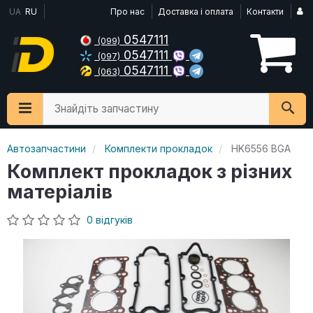
UA
RU
Про нас
Доставка і оплата
Контакти
0547111
(099)
0547111
(097)
0547111
(063)
Знайдіть запчастину
Автозапчастини
Комплекти прокладок
HK6556 BGA
Комплект прокладок з різних
матеріалів
0 відгуків