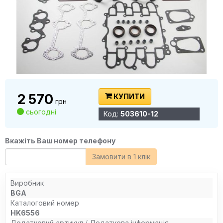
2 570
КУПИТИ
грн
сьогодні
Код:
503610-12
Вкажіть Ваш номер телефону
Замовити в 1 клік
Виробник
BGA
Каталоговий номер
HK6556
Додатковий артикул / Додаткова інформація