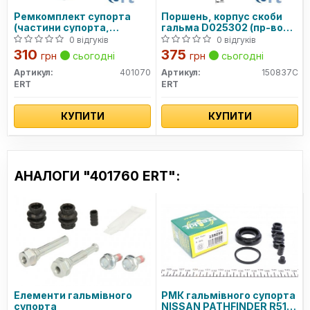
Ремкомплект супорта
Поршень, корпус скоби
(частини супорта,
гальма D025302 (пр-во
ущільнювачі)
ERT)
0 відгуків
0 відгуків
310
375
грн
сьогодні
грн
сьогодні
Артикул:
401070
Артикул:
150837C
ERT
ERT
КУПИТИ
КУПИТИ
АНАЛОГИ "401760 ERT":
Елементи гальмівного
РМК гальмівного супорта
супорта
NISSAN PATHFINDER R51