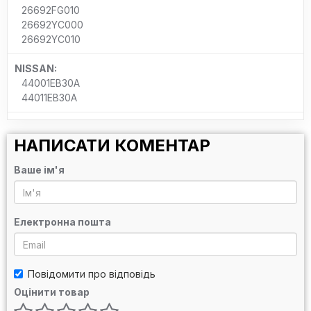
26692FG010
26692YC000
26692YC010
NISSAN:
44001EB30A
44011EB30A
НАПИСАТИ КОМЕНТАР
Ваше ім'я
Електронна пошта
Повідомити про відповідь
Оцінити товар