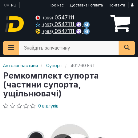
UA
RU
Про нас
Доставка і оплата
Контакти
0547111
(099)
0547111
(097)
0547111
(063)
Знайдіть запчастину
Автозапчастини
Супорт
401760 ERT
Ремкомплект супорта
(частини супорта,
ущільнювачі)
0 відгуків