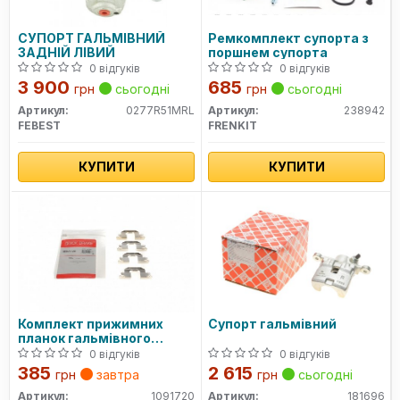
СУПОРТ ГАЛЬМІВНИЙ
Ремкомплект супорта з
ЗАДНІЙ ЛІВИЙ
поршнем супорта
0 відгуків
0 відгуків
3 900
685
грн
сьогодні
грн
сьогодні
Артикул:
0277R51MRL
Артикул:
238942
FEBEST
FRENKIT
КУПИТИ
КУПИТИ
Комплект прижимних
Супорт гальмівний
планок гальмівного
супорту
0 відгуків
0 відгуків
385
2 615
грн
завтра
грн
сьогодні
Артикул:
1091720
Артикул:
181696