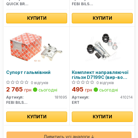
QUICK BRAKE
FEBI BILSTEIN
КУПИТИ
КУПИТИ
Супорт гальмівний
Комплект направляючої
гільзи D7199C (вир-во
ERT)
0 відгуків
0 відгуків
2 765
495
грн
сьогодні
грн
сьогодні
Артикул:
181695
Артикул:
410214
FEBI BILSTEIN
ERT
КУПИТИ
КУПИТИ
Дивитись усі аналоги ↓