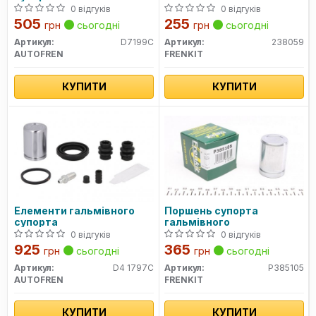
04-15, SUBARU OUTBACK
0 відгуків
0 відгуків
09-14, SUBARU XV 11-17
505
255
грн
сьогодні
грн
сьогодні
Артикул:
D7199C
Артикул:
238059
AUTOFREN
FRENKIT
КУПИТИ
КУПИТИ
Елементи гальмівного
Поршень супорта
супорта
гальмівного
0 відгуків
0 відгуків
925
365
грн
сьогодні
грн
сьогодні
Артикул:
D4 1797C
Артикул:
P385105
AUTOFREN
FRENKIT
КУПИТИ
КУПИТИ