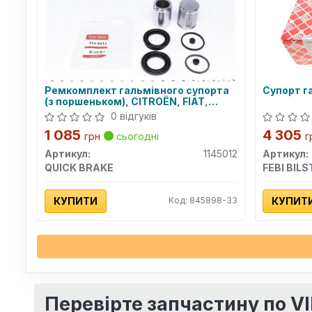
Ремкомплект гальмівного супорта
Супорт г
(з поршеньком), CITROËN, FIAT,
PEUGEOT
0 відгуків
1 085
4 305
грн
сьогодні
г
Артикул:
1145012
Артикул:
QUICK BRAKE
FEBI BILS
КУПИТИ
Код: 845898-33
КУПИТ
Перевірте запчастину по V