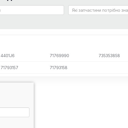
4401J6
71769990
735353858
71793157
71793158