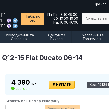
Про нас
111
Пн-Пт:
8:30-19:00
Підбір по
Знайдіть за
Сб:
10:00-16:00
111
VIN
Нд:
10:00-16:00
111
Охолодження та
Двигун та
Зчеплення та
Опалення
Вихлоп
Трансмісія
 Q12-15 Fiat Ducato 06-14
4 390
грн
КУПИТИ
Код:
12125
сьогодні
Вкажіть Ваш номер телефону
Замовити в 1 клік