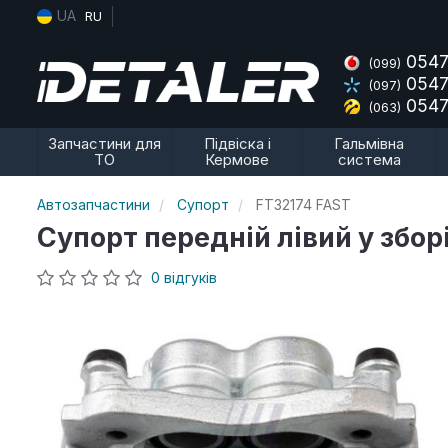
UA
RU
0547
(099)
0547
(097)
0547
(063)
Запчастини для
Підвіска і
Гальмівна
ТО
Кермове
система
Автозапчастини
Супорт
FT32174 FAST
Супорт передній лівий у зборі
0 відгуків