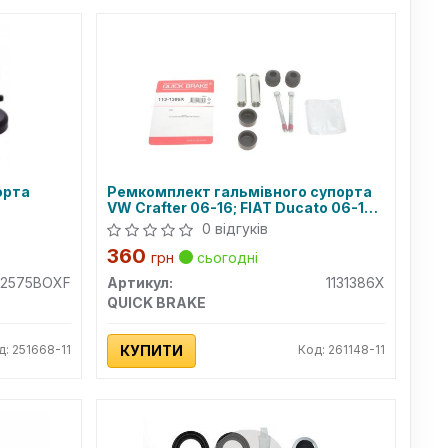
орта
Ремкомплект гальмівного супорта
VW Crafter 06-16; FIAT Ducato 06-14,
Ducato 14-; MERCEDES-BENZ Sprinter
0 відгуків
906 06-18, Vito W639 03-10;
360
PEUGEOT Boxer 06-14, Boxer 14-;
грн
сьогодні
CITROEN Jumper 02-06, Jumper 06-
2575BOXF
Артикул:
1131386X
14; IVECO Daily E4 06-11, Daily E3 99-
QUICK BRAKE
06
д: 251668-11
КУПИТИ
Код: 261148-11