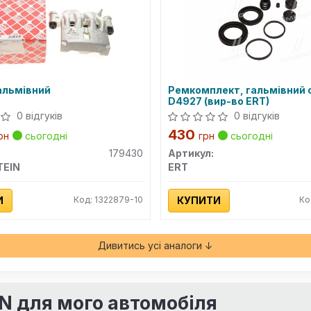
альмівний
Ремкомплект, гальмівний 
D4927 (вир-во ERT)
0 відгуків
0 відгуків
430
рн
сьогодні
грн
сьогодні
179430
Артикул:
TEIN
ERT
И
Код: 1322879-10
КУПИТИ
Ко
Дивитись усі аналоги ↓
IN для мого автомобіля