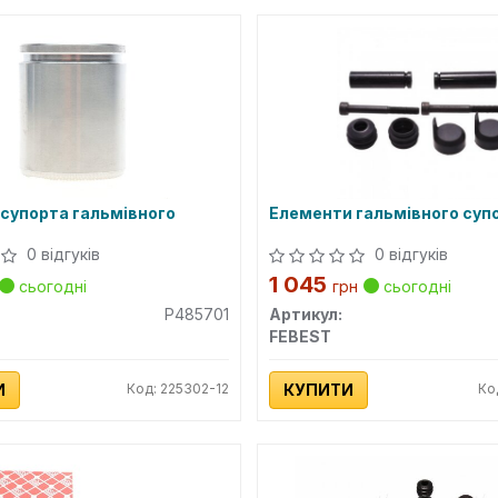
супорта гальмівного
Елементи гальмівного суп
0 відгуків
0 відгуків
1 045
сьогодні
грн
сьогодні
P485701
Артикул:
FEBEST
И
Код: 225302-12
КУПИТИ
Ко