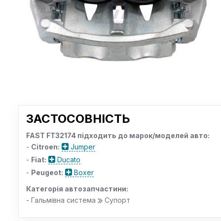
ЗАСТОСОВНІСТЬ
FAST FT32174 підходить до марок/моделей авто:
-
Citroen:
Jumper
-
Fiat:
Ducato
-
Peugeot:
Boxer
Категорія автозапчастини:
- Гальмівна система
Супорт