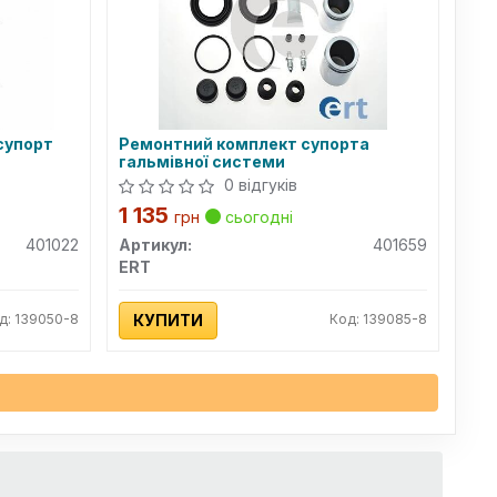
супорт
Ремонтний комплект супорта
гальмівної системи
0 відгуків
1 135
грн
сьогодні
401022
Артикул:
401659
ERT
д: 139050-8
КУПИТИ
Код: 139085-8