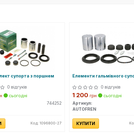
ект супорта з поршнем
Елементи гальмівного суп
0 відгуків
0 відгуків
1 200
н
сьогодні
грн
сьогодні
744252
Артикул:
AUTOFREN
И
Код: 1096800-27
КУПИТИ
Ко