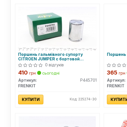
Поршень гальмівного супорту
Поршень 
CITROEN JUMPER c бортовой
платформой/ходовая часть
0 відгуків
06-,JUMPER c бортовой пла
410
365
грн
сьогодні
грн
Артикул:
P445701
Артикул:
FRENKIT
FRENKIT
КУПИТИ
Код: 225274-30
КУПИТ