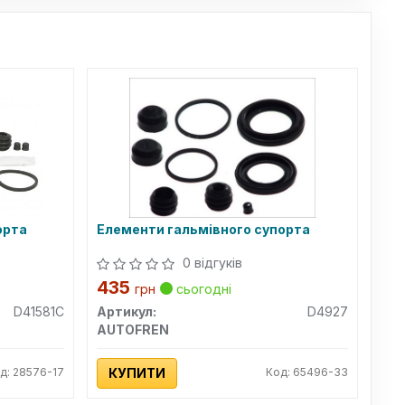
орта
Елементи гальмівного супорта
0 відгуків
435
грн
сьогодні
D41581C
Артикул:
D4927
AUTOFREN
д: 28576-17
КУПИТИ
Код: 65496-33