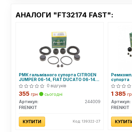
АНАЛОГИ "FT32174 FAST":
РМК гальмівного супорта CITROEN
Ремкомпл
JUMPER 06-14, FIAT DUCATO 06-14,
супорта
PEUGEOT BOXER 06-14
0 відгуків
355
1 385
грн
сьогодні
гр
Артикул:
244009
Артикул:
FRENKIT
FRENKIT
КУПИТИ
Код: 139322-27
КУПИТ