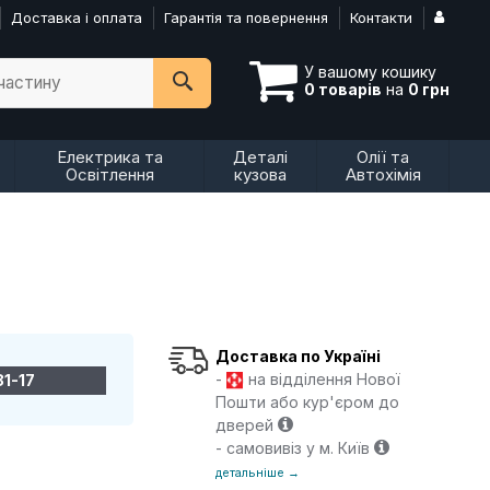
Доставка і оплата
Гарантія та повернення
Контакти
У вашому кошику
пчастину
0 товарів
на
0 грн
Електрика та
Деталі
Олії та
Освітлення
кузова
Автохімія
Доставка по Україні
-
на відділення Нової
81-17
Пошти або кур'єром до
дверей
- самовивіз у м. Київ
детальніше →