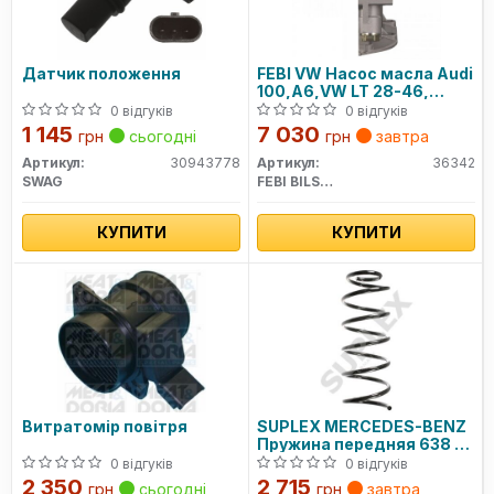
Датчик положення
FEBI VW Насос масла Audi
100,A6,VW LT 28-46,
Crafter 06- 2.5 Tdi с
0 відгуків
0 відгуків
прокладкой!
1 145
7 030
грн
сьогодні
грн
завтра
Артикул:
30943778
Артикул:
36342
SWAG
FEBI BILSTEIN
КУПИТИ
КУПИТИ
Витратомір повітря
SUPLEX MERCEDES-BENZ
Пружина передняя 638 V-
Class
0 відгуків
0 відгуків
2 350
2 715
грн
сьогодні
грн
завтра