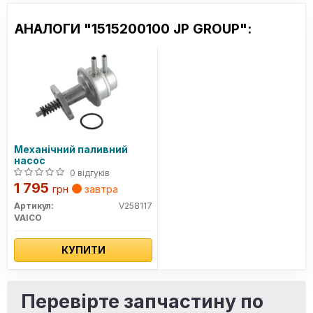
АНАЛОГИ "1515200100 JP GROUP":
Механічний паливний
насос
0 відгуків
1 795
грн
завтра
Артикул:
V258117
VAICO
КУПИТИ
Перевірте запчастину по