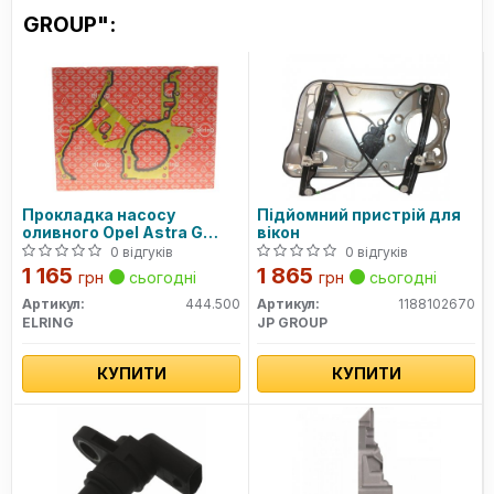
GROUP":
Прокладка насосу
Підйомний пристрій для
оливного Opel Astra G
вікон
2.0/2.2 DTI
0 відгуків
0 відгуків
1 165
1 865
грн
сьогодні
грн
сьогодні
Артикул:
444.500
Артикул:
1188102670
ELRING
JP GROUP
КУПИТИ
КУПИТИ