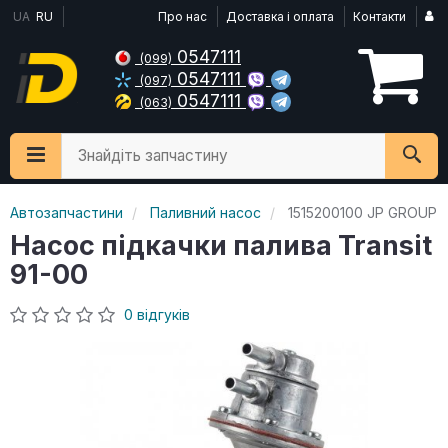
UA
RU
Про нас
Доставка і оплата
Контакти
0547111
(099)
0547111
(097)
0547111
(063)
Знайдіть запчастину
Автозапчастини
Паливний насос
1515200100 JP GROUP
Насос підкачки палива Transit
91-00
0 відгуків