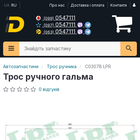
UA
RU
Про нас
Доставка і оплата
Контакти
0547111
(099)
0547111
(097)
0547111
(063)
Знайдіть запчастину
Автозапчастини
Трос ручника
C0307B LPR
Трос ручного гальма
0 відгуків