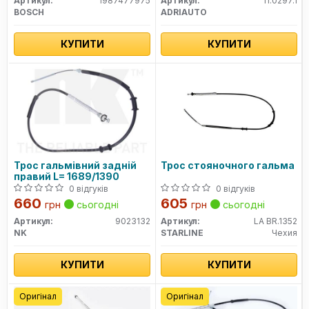
Артикул:
1987477975
Артикул:
11.0297.1
BOSCH
ADRIAUTO
КУПИТИ
КУПИТИ
Трос гальмівний задній
Трос стояночного гальма
правий L= 1689/1390
0 відгуків
0 відгуків
660
605
грн
сьогодні
грн
сьогодні
Артикул:
9023132
Артикул:
LA BR.1352
NK
STARLINE
Чехия
КУПИТИ
КУПИТИ
Оригінал
Оригінал