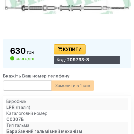
630
КУПИТИ
грн
сьогодні
Код:
209763-8
Вкажіть Ваш номер телефону
Замовити в 1 клік
Виробник
LPR
(Італія)
Каталоговий номер
C0307B
Тип гальма
Барабанний гальмівний механізм