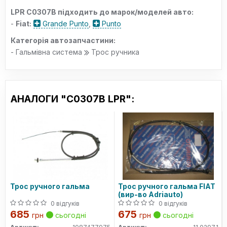
LPR C0307B підходить до марок/моделей авто:
-
Fiat:
Grande Punto
,
Punto
Категорія автозапчастини:
- Гальмівна система
Трос ручника
АНАЛОГИ "C0307B LPR":
Трос ручного гальма
Трос ручного гальма FIAT
(вир-во Adriauto)
0 відгуків
0 відгуків
685
675
грн
сьогодні
грн
сьогодні