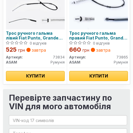
Трос ручного гальма
Трос ручного гальма
лівий Fiat Punto, Grande
правий Fiat Punto, Grande
Punto (06-) (73834) Asam
Punto (06-) (73865) Asam
0 відгуків
0 відгуків
525
660
грн
завтра
грн
завтра
Артикул:
73834
Артикул:
73865
ASAM
Румунія
ASAM
Румунія
КУПИТИ
КУПИТИ
Перевірте запчастину по
VIN для мого автомобіля