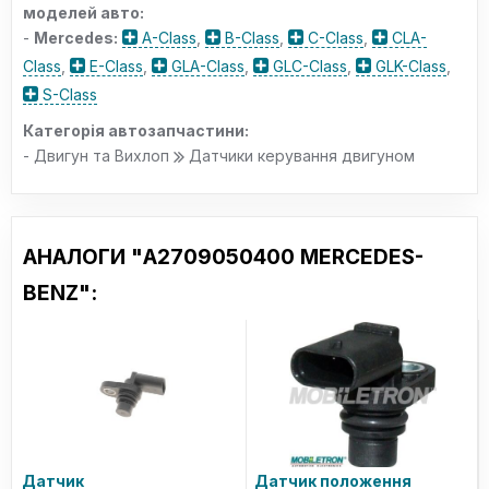
моделей авто:
-
Mercedes:
A-Class
,
B-Class
,
C-Class
,
CLA-
Class
,
E-Class
,
GLA-Class
,
GLC-Class
,
GLK-Class
,
S-Class
Категорія автозапчастини:
- Двигун та Вихлоп
Датчики керування двигуном
АНАЛОГИ "A2709050400 MERCEDES-
BENZ":
Датчик
Датчик положення