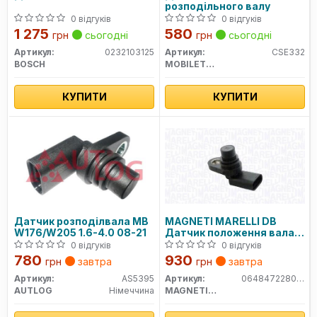
розподільного валу
0 відгуків
0 відгуків
1 275
580
грн
сьогодні
грн
сьогодні
Артикул:
0232103125
Артикул:
CSE332
BOSCH
MOBILETRON
КУПИТИ
КУПИТИ
Датчик розподілвала MB
MAGNETI MARELLI DB
W176/W205 1.6-4.0 08-21
Датчик положення вала
W176, V177, W246, W242,
0 відгуків
0 відгуків
W205, S205
780
930
грн
завтра
грн
завтра
Артикул:
AS5395
Артикул:
064847228010
AUTLOG
Німеччина
MAGNETI MARELLI