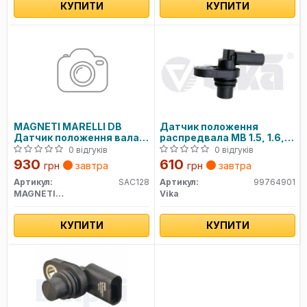
КУПИТИ
КУПИТИ
MAGNETI MARELLI DB
Датчик положення
Датчик положення вала
распредвала MB 1.5, 1.6,
W176, V177, W246, W242,
2.0, 4.0 (11-20) (99764901)
0 відгуків
0 відгуків
W205, S205
VIKA
930
610
грн
завтра
грн
завтра
Артикул:
SAC128
Артикул:
99764901
MAGNETI MARELLI
Vika
КУПИТИ
КУПИТИ