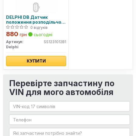
DELPHI DB Датчик
положення розподільчого
вала W176
0 відгуків
880
грн
сьогодні
Артикул:
SS1231012B1
Delphi
КУПИТИ
Перевірте запчастину по
VIN для мого автомобіля