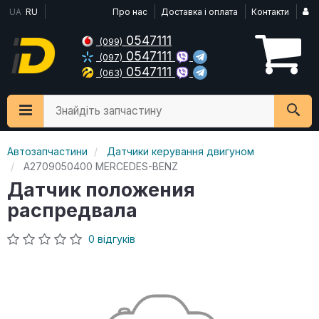
UA
RU
Про нас
Доставка і оплата
Контакти
0547111
(099)
0547111
(097)
0547111
(063)
Знайдіть запчастину
Автозапчастини
Датчики керування двигуном
A2709050400 MERCEDES-BENZ
Датчик положения
распредвала
0 відгуків