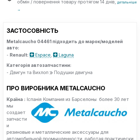
обмін / повернення товару протягом 14 днів,
детальніше
→
ЗАСТОСОВНІСТЬ
Metalcaucho 04461 підходить до марок/моделей
авто:
-
Renault:
Espace
,
Laguna
Категорія автозапчастини:
- Двигун та Вихлоп
Подушки двигуна
ПРО ВИРОБНИКА METALCAUCHO
Країна :
Іспанія
Компания из Барселоны более 30 лет
мы
создает
запчасти
и
резиновые и металлические аксессуары для
автомобильной промышленности, работая практически