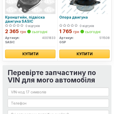
Кронштейн, підвіска
Опора двигуна
двигуна SASIC
0 відгуків
0 відгуків
2 365
1 765
грн
сьогодні
грн
сьогодні
Артикул:
4001833
Артикул:
511508
SASIC
GSP
КУПИТИ
КУПИТИ
Перевірте запчастину по
VIN для мого автомобіля