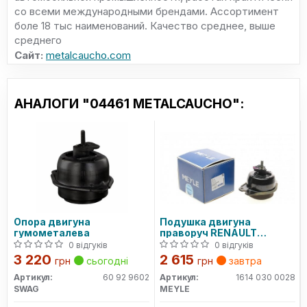
со всеми международными брендами. Ассортимент
боле 18 тыс наименований. Качество среднее, выше
среднего
Сайт:
metalcaucho.com
АНАЛОГИ "04461 METALCAUCHO":
Опора двигуна
Подушка двигуна
гумометалева
праворуч RENAULT
LAGUNA II (BG0/1) (вир-во
0 відгуків
0 відгуків
MEYLE)
3 220
2 615
грн
сьогодні
грн
завтра
Артикул:
60 92 9602
Артикул:
1614 030 0028
SWAG
MEYLE