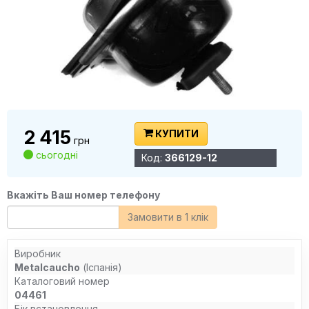
2 415
КУПИТИ
грн
сьогодні
Код:
366129-12
Вкажіть Ваш номер телефону
Замовити в 1 клік
Виробник
Metalcaucho
(Іспанія)
Каталоговий номер
04461
Бік встановлення