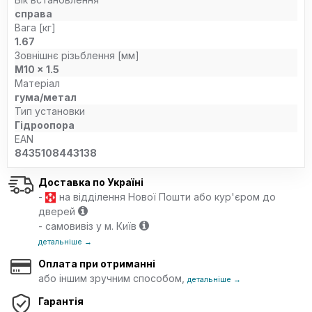
справа
Вага [кг]
1.67
Зовнішнє різьблення [мм]
M10 x 1.5
Матеріал
гума/метал
Тип установки
Гідроопора
EAN
8435108443138
Доставка по Україні
-
на відділення Нової Пошти або кур'єром до
дверей
- самовивіз у м. Київ
детальніше →
Оплата при отриманні
або іншим зручним способом,
детальніше →
Гарантія