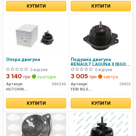
КУПИТИ
КУПИТИ
Опора двигуна
Подушка двигуна
RENAULT LAGUNA II (BG0/1)
(вир-во Febi)
0 відгуків
0 відгуків
3 140
3 005
грн
сьогодні
грн
завтра
Артикул:
586349
Артикул:
29602
HUTCHINSON
FEBI BILSTEIN
КУПИТИ
КУПИТИ