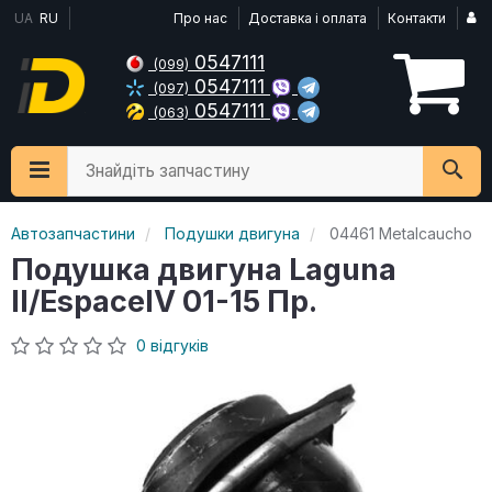
UA
RU
Про нас
Доставка і оплата
Контакти
0547111
(099)
0547111
(097)
0547111
(063)
Знайдіть запчастину
Автозапчастини
Подушки двигуна
04461 Metalcaucho
Подушка двигуна Laguna
II/EspaceIV 01-15 Пр.
0 відгуків