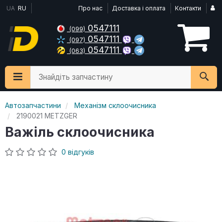
UA
RU
Про нас
Доставка і оплата
Контакти
0547111
(099)
0547111
(097)
0547111
(063)
Знайдіть запчастину
Автозапчастини
Механізм склоочисника
2190021 METZGER
Важіль склоочисника
0 відгуків