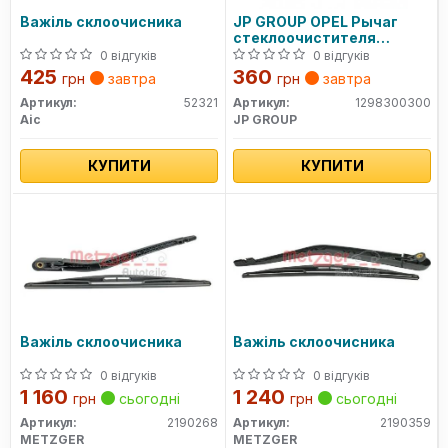
Важіль склоочисника
JP GROUP OPEL Рычаг
стеклоочистителя
задний Astra G хетчбек
0 відгуків
0 відгуків
425
360
грн
завтра
грн
завтра
Артикул:
52321
Артикул:
1298300300
Aic
JP GROUP
КУПИТИ
КУПИТИ
Важіль склоочисника
Важіль склоочисника
0 відгуків
0 відгуків
1 160
1 240
грн
сьогодні
грн
сьогодні
Артикул:
2190268
Артикул:
2190359
METZGER
METZGER