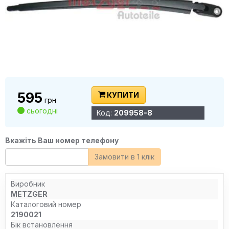
595
КУПИТИ
грн
сьогодні
Код:
209958-8
Вкажіть Ваш номер телефону
Замовити в 1 клік
Виробник
METZGER
Каталоговий номер
2190021
Бік встановлення