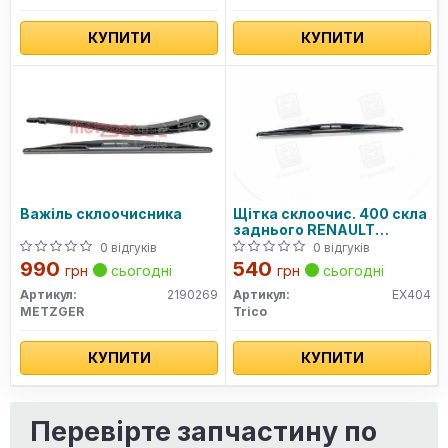
КУПИТИ
КУПИТИ
Важіль склоочисника
Щітка склоочис. 400 скла
заднього RENAULT
SANDERO, CLIO, KANGOO
0 відгуків
0 відгуків
TRICOFIT (вир-во Trico)
990
540
грн
сьогодні
грн
сьогодні
Артикул:
2190269
Артикул:
EX404
METZGER
Trico
КУПИТИ
КУПИТИ
Перевірте запчастину по