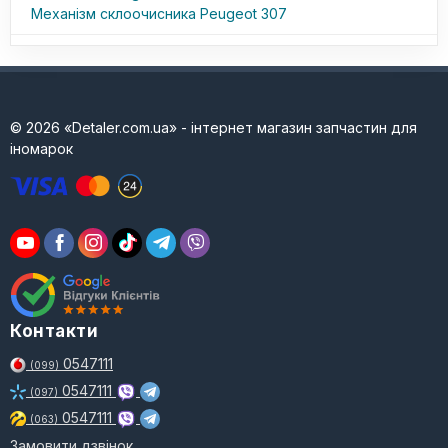
Механізм склоочисника Peugeot 307
© 2026 «Detaler.com.ua» - інтернет магазин запчастин для
іномарок
Контакти
0547111
(099)
0547111
(097)
0547111
(063)
Замовити дзвінок