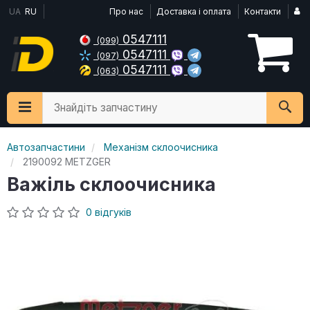
UA
RU
Про нас
Доставка і оплата
Контакти
0547111
(099)
0547111
(097)
0547111
(063)
Знайдіть запчастину
Автозапчастини
Механізм склоочисника
2190092 METZGER
Важіль склоочисника
0 відгуків