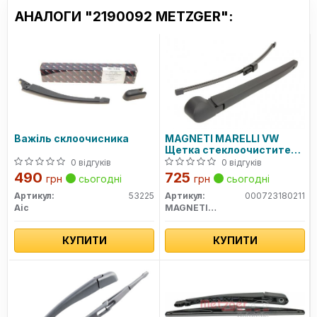
АНАЛОГИ "2190092 METZGER":
Важіль склоочисника
MAGNETI MARELLI VW
Щетка стеклоочистителя
с рычагом задняя 375мм
0 відгуків
0 відгуків
TIGUAN 16-
490
725
грн
сьогодні
грн
сьогодні
Артикул:
53225
Артикул:
000723180211
Aic
MAGNETI MARELLI
КУПИТИ
КУПИТИ