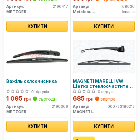
Артикул:
2190417
Артикул:
68030
METZGER
Metalcaucho
Іспанія
КУПИТИ
КУПИТИ
Важіль склоочисника
MAGNETI MARELLI VW
Щетка стеклоочистителя
с рычагом задняя 355мм
0 відгуків
0 відгуків
GOLF IV (HB) 97-
1 095
685
грн
сьогодні
грн
завтра
Артикул:
2190309
Артикул:
000723180212
METZGER
MAGNETI MARELLI
КУПИТИ
КУПИТИ