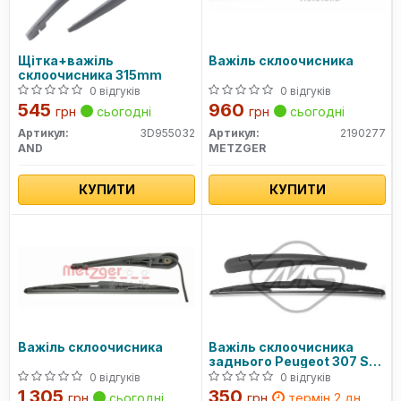
Щітка+важіль
Важіль склоочисника
склоочисника 315mm
0 відгуків
0 відгуків
545
960
грн
сьогодні
грн
сьогодні
Артикул:
3D955032
Артикул:
2190277
AND
METZGER
КУПИТИ
КУПИТИ
Важіль склоочисника
Важіль склоочисника
заднього Peugeot 307 SW
2004-
0 відгуків
0 відгуків
1 305
350
грн
сьогодні
грн
термін 2 дн.