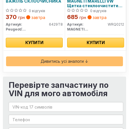
ВАЖІЛЬ СКЛООЧИСНИКА
MAGNETI MARELLI VW
Щетка стеклоочистителя
с рычагом задняя 355мм
0 відгуків
0 відгуків
GOLF IV (HB) 97-
370
685
грн
завтра
грн
завтра
Артикул:
6429T8
Артикул:
WRQ0212
Peugeot/Citroen
MAGNETI MARELLI
КУПИТИ
КУПИТИ
Дивитись усі аналоги ↓
Перевірте запчастину по
VIN для мого автомобіля