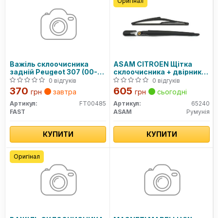
Оригінал
Важіль склоочисника
ASAM CITROEN Щітка
задній Peugeot 307 (00-
склоочисника + двірник
12) SW 350мм (FT00485)
305mm C3 II 1.0-1.6 09-
0 відгуків
0 відгуків
370
605
грн
завтра
грн
сьогодні
Артикул:
FT00485
Артикул:
65240
FAST
ASAM
Румунія
КУПИТИ
КУПИТИ
Оригінал