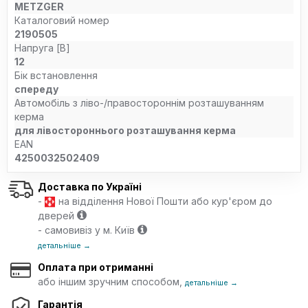
METZGER
Каталоговий номер
2190505
Напруга [В]
12
Бік встановлення
спереду
Автомобіль з ліво-/правостороннім розташуванням
керма
для лівостороннього розташування керма
EAN
4250032502409
Доставка по Україні
-
на відділення Нової Пошти або кур'єром до
дверей
- самовивіз у м. Київ
детальніше →
Оплата при отриманні
або іншим зручним способом,
детальніше →
Гарантія