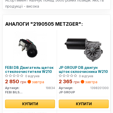
Асортимент налічує понад 5600 різних позицій. Якість
продукції - висока
АНАЛОГИ "2190505 METZGER":
FEBI DB Двигатель щеток
JP GROUP DB двигун
стеклоочистителя W210
щіток склоочисника W210
0 відгуків
0 відгуків
2 850
2 365
грн
завтра
грн
завтра
Артикул:
19834
Артикул:
1398201300
FEBI BILSTEIN
JP GROUP
КУПИТИ
КУПИТИ