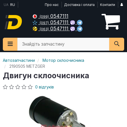
UA
RU
Про нас
Доставка і оплата
Контакти
0547111
(099)
0547111
(097)
0547111
(063)
Знайдіть запчастину
Автозапчастини
Мотор склоочисника
2190505 METZGER
Двигун склоочисника
0 відгуків