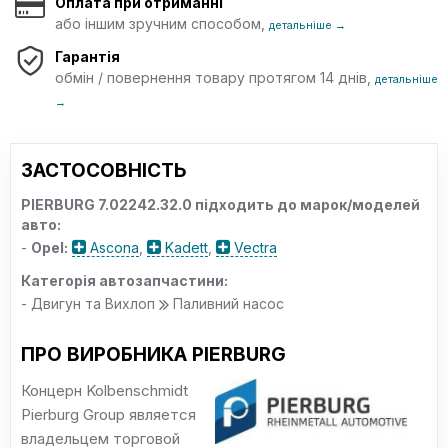
Оплата при отриманні
або іншим зручним способом,
детальніше →
Гарантія
обмін / повернення товару протягом 14 днів,
детальніше
→
ЗАСТОСОВНІСТЬ
PIERBURG 7.02242.32.0 підходить до марок/моделей
авто:
-
Opel:
Ascona
,
Kadett
,
Vectra
Категорія автозапчастини:
- Двигун та Вихлоп
Паливний насос
ПРО ВИРОБНИКА PIERBURG
Концерн Kolbenschmidt
Pierburg Group является
владельцем торговой