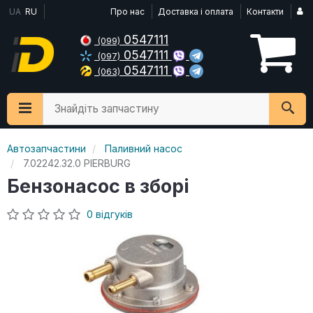
UA
RU
Про нас
Доставка і оплата
Контакти
0547111
(099)
0547111
(097)
0547111
(063)
Знайдіть запчастину
Автозапчастини
Паливний насос
7.02242.32.0 PIERBURG
Бензонасос в зборі
0 відгуків