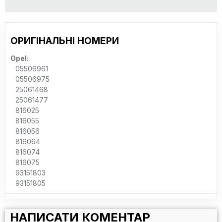
ОРИГІНАЛЬНІ НОМЕРИ
Opel:
05506961
05506975
25061468
25061477
816025
816055
816056
816064
816074
816075
93151803
93151805
НАПИСАТИ КОМЕНТАР