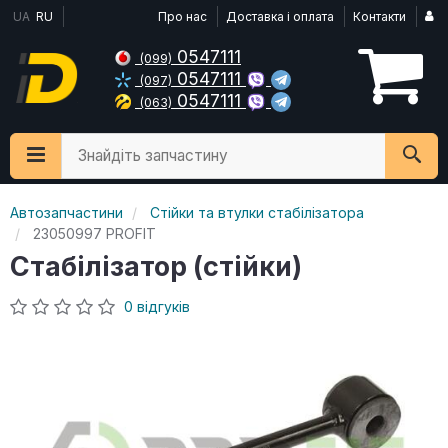
UA
RU
Про нас
Доставка і оплата
Контакти
0547111
(099)
0547111
(097)
0547111
(063)
Знайдіть запчастину
Автозапчастини
Стійки та втулки стабілізатора
23050997 PROFIT
Стабілізатор (стійки)
0 відгуків