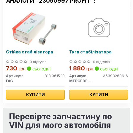
АНАЛОГИ "23050997 PROFIT":
Стійка стабілізатора
Тяга стабілізатора
0 відгуків
0 відгуків
730
1 880
грн
сьогодні
грн
сьогодні
Артикул:
818 0615 10
Артикул:
A6393260616
FAG
MERCEDES-BENZ
КУПИТИ
КУПИТИ
Перевірте запчастину по
VIN для мого автомобіля