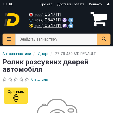
UA
RU
Про нас
Доставка і оплата
Контакти
0547111
(099)
0547111
(097)
0547111
(063)
Знайдіть запчастину
Автозапчастини
Двері
77 76 439 81R RENAULT
Ролик розсувних дверей
автомобіля
0 відгуків
Оригінал: