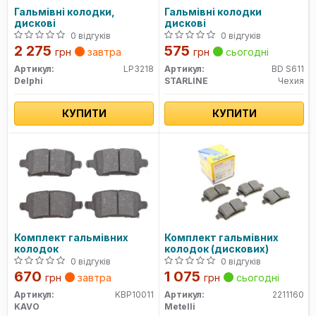
Гальмівні колодки,
Гальмівні колодки
дискові
дискові
0 відгуків
0 відгуків
2 275
575
грн
завтра
грн
сьогодні
Артикул:
LP3218
Артикул:
BD S611
Delphi
STARLINE
Чехия
КУПИТИ
КУПИТИ
Комплект гальмівних
Комплект гальмівних
колодок
колодок (дискових)
0 відгуків
0 відгуків
670
1 075
грн
завтра
грн
сьогодні
Артикул:
KBP10011
Артикул:
2211160
KAVO
Metelli