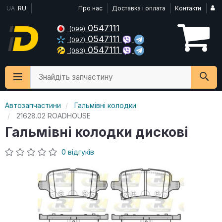
UA
RU
Про нас
Доставка і оплата
Контакти
0547111
(099)
0547111
(097)
0547111
(063)
Знайдіть запчастину
Автозапчастини
Гальмівні колодки
21628.02 ROADHOUSE
Гальмівні колодки дискові
0 відгуків