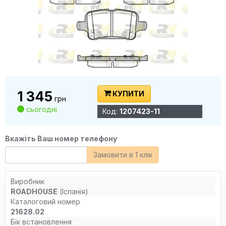
1 345
КУПИТИ
грн
сьогодні
Код:
1207423-11
Вкажіть Ваш номер телефону
Замовити в 1 клік
Виробник
ROADHOUSE
(Іспанія)
Каталоговий номер
21628.02
Бік встановлення