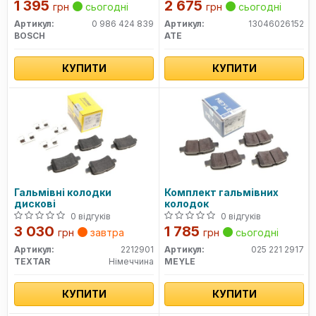
1 395
2 675
грн
сьогодні
грн
сьогодні
Артикул:
0 986 424 839
Артикул:
13046026152
BOSCH
ATE
КУПИТИ
КУПИТИ
Гальмівні колодки
Комплект гальмівних
дискові
колодок
0 відгуків
0 відгуків
3 030
1 785
грн
завтра
грн
сьогодні
Артикул:
2212901
Артикул:
025 221 2917
TEXTAR
Німеччина
MEYLE
КУПИТИ
КУПИТИ