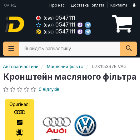
UA
RU
Про нас
Доставка і оплата
Контакти
0547111
(099)
0547111
(097)
0547111
(063)
Знайдіть запчастину
Автозапчастини
Масляний фільтр
07K115397E VAG
Кронштейн масляного фільтра
0 відгуків
Оригінал: