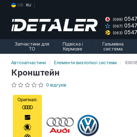
UA
RU
0547
(099)
0547
(097)
0547
(063)
Запчастини для
Підвіска і
Гальмівна
ТО
Кермове
система
Автозапчастини
Елементи вихлопної системи
8W08
Кронштейн
0 відгуків
Оригінал: