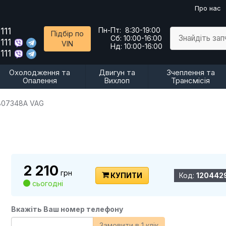
Про нас
111
Пн-Пт:
8:30-19:00
Підбір по
Знайдіть за
Сб:
10:00-16:00
111
VIN
Нд:
10:00-16:00
111
Охолодження та
Двигун та
Зчеплення та
Опалення
Вихлоп
Трансмісія
07348A VAG
2 210
грн
КУПИТИ
Код:
120442
сьогодні
Вкажіть Ваш номер телефону
Замовити в 1 клік