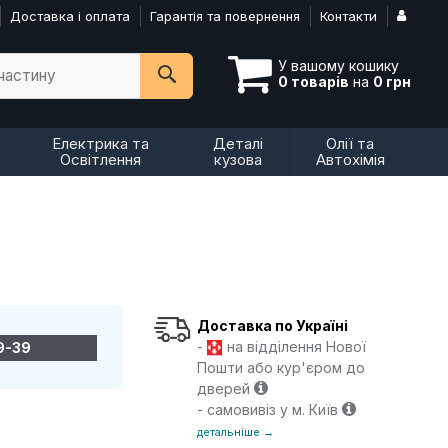
Доставка і оплата
Гарантія та повернення
Контакти
У вашому кошику
пчастину
0 товарів
на
0 грн
Електрика та
Деталі
Олії та
Освітлення
кузова
Автохімія
Доставка по Україні
-
на відділення Нової
9-39
Пошти або кур'єром до
дверей
- самовивіз у м. Київ
детальніше →