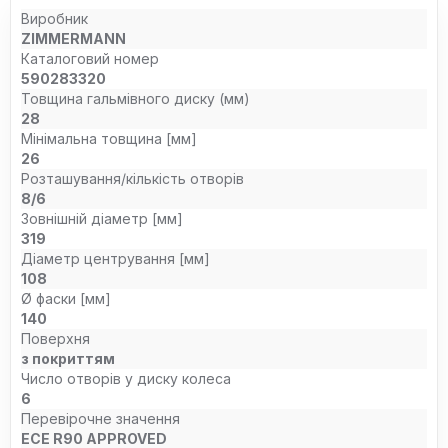
Виробник
ZIMMERMANN
Каталоговий номер
590283320
Товщина гальмівного диску (мм)
28
Мінімальна товщина [мм]
26
Розташування/кількість отворів
8/6
Зовнішній діаметр [мм]
319
Діаметр центрування [мм]
108
Ø фаски [мм]
140
Поверхня
з покриттям
Число отворів у диску колеса
6
Перевірочне значення
ECE R90 APPROVED