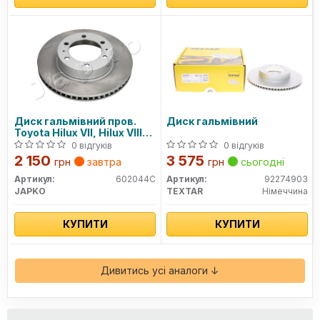
Диск гальмівний пров.
Диск гальмівний
Toyota Hilux VII, Hilux VIII
2.4D-3.0D (05-) (кратно
0 відгуків
0 відгуків
2шт.)
2 150
3 575
грн
завтра
грн
сьогодні
Артикул:
602044C
Артикул:
92274903
JAPKO
TEXTAR
Німеччина
КУПИТИ
КУПИТИ
Дивитись усі аналоги ↓