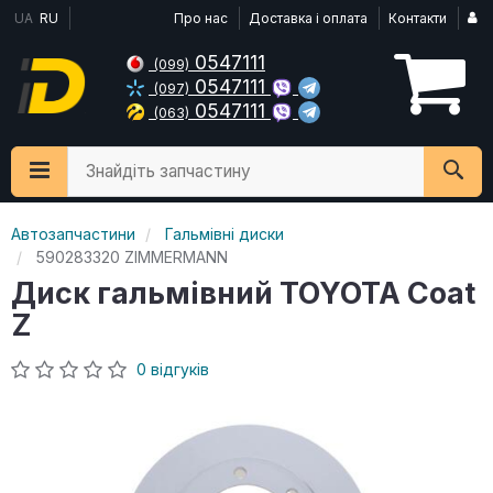
UA
RU
Про нас
Доставка і оплата
Контакти
0547111
(099)
0547111
(097)
0547111
(063)
Знайдіть запчастину
Автозапчастини
Гальмівні диски
590283320 ZIMMERMANN
Диск гальмівний TOYOTA Coat
Z
0 відгуків