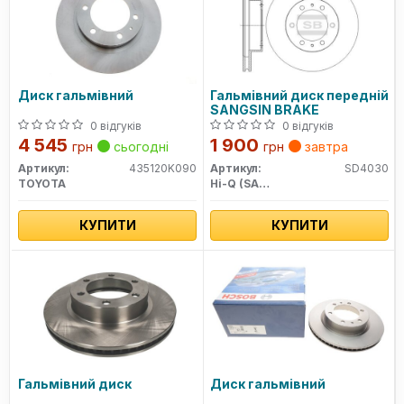
Диск гальмівний
Гальмівний диск передній
SANGSIN BRAKE
0 відгуків
0 відгуків
4 545
1 900
грн
сьогодні
грн
завтра
Артикул:
435120K090
Артикул:
SD4030
TOYOTA
Hi-Q (SANGSIN)
КУПИТИ
КУПИТИ
Гальмівний диск
Диск гальмівний