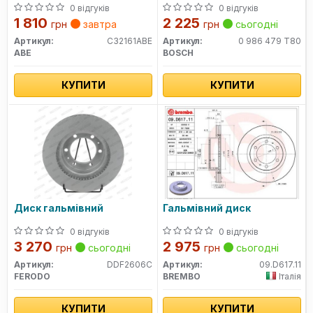
0 відгуків
0 відгуків
1 810
2 225
грн
завтра
грн
сьогодні
Артикул:
C32161ABE
Артикул:
0 986 479 T80
ABE
BOSCH
КУПИТИ
КУПИТИ
Диск гальмівний
Гальмівний диск
0 відгуків
0 відгуків
3 270
2 975
грн
сьогодні
грн
сьогодні
Артикул:
DDF2606C
Артикул:
09.D617.11
FERODO
BREMBO
Італія
КУПИТИ
КУПИТИ