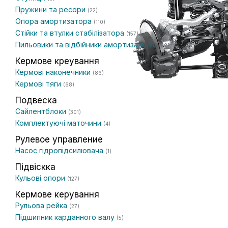
Пружини та ресори
(22)
Опора амортизатора
(110)
Стійки та втулки стабілізатора
(157)
Пильовики та відбійники амортизаторів
(59)
Кермове креування
Кермові наконечники
(86)
Кермові тяги
(68)
Подвеска
Сайлентблоки
(301)
Комплектуючі маточини
(4)
Рулевое управление
Насос гідропідсилювача
(1)
Підвіскка
Кульові опори
(127)
Кермове керування
Рульова рейка
(27)
Підшипник карданного валу
(5)