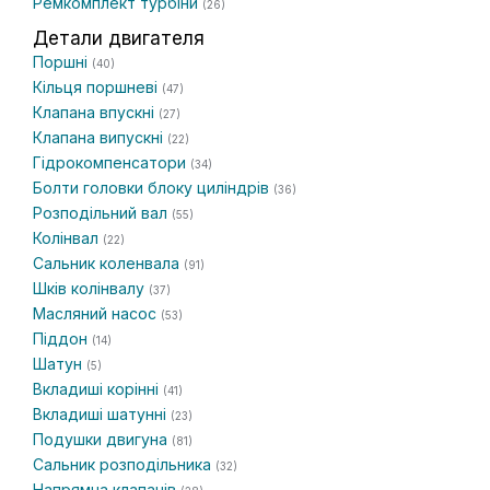
Ремкомплект турбіни
(26)
Детали двигателя
Поршні
(40)
Кільця поршневі
(47)
Клапана впускні
(27)
Клапана випускні
(22)
Гідрокомпенсатори
(34)
Болти головки блоку циліндрів
(36)
Розподільний вал
(55)
Колінвал
(22)
Сальник коленвала
(91)
Шків колінвалу
(37)
Масляний насос
(53)
Піддон
(14)
Шатун
(5)
Вкладиші корінні
(41)
Вкладиші шатунні
(23)
Подушки двигуна
(81)
Сальник розподільника
(32)
Напрямна клапанів