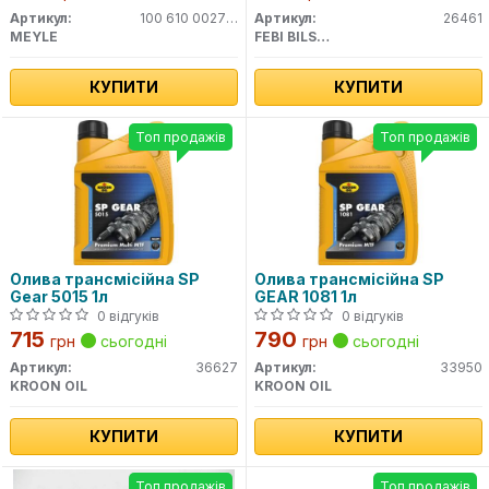
Артикул:
100 610 0027HD
Артикул:
26461
MEYLE
FEBI BILSTEIN
КУПИТИ
КУПИТИ
Топ продажів
Топ продажів
Олива трансмісійна SP
Олива трансмісійна SP
Gear 5015 1л
GEAR 1081 1л
0 відгуків
0 відгуків
715
790
грн
сьогодні
грн
сьогодні
Артикул:
36627
Артикул:
33950
KROON OIL
KROON OIL
КУПИТИ
КУПИТИ
Топ продажів
Топ продажів