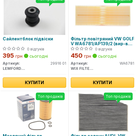
Сайлентблок підвіски
Фільтр повітряний VW GOLF
V WA6781/AP139/2 (вир-во
WIX-FILTERS)
0 відгуків
0 відгуків
395
450
грн
сьогодні
грн
сьогодні
Артикул:
29916 01
Артикул:
WA6781
LEMFORDER
WIX FILTERS
КУПИТИ
КУПИТИ
Топ продажів
Топ продажів
Масляний фільтр
Фільтр салону AUDI, VW,