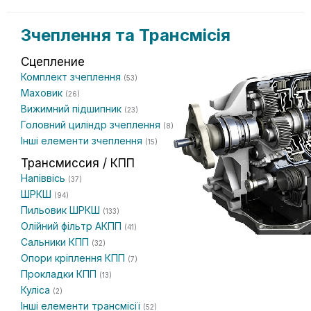
Зчеплення та Трансмісія
Сцепление
Комплект зчеплення
(53)
Маховик
(26)
Вижимний підшипник
(23)
Головний циліндр зчеплення
(8)
Інші елементи зчеплення
(15)
Трансмиссия / КПП
Напіввісь
(37)
ШРКШ
(94)
Пильовик ШРКШ
(133)
Олійний фільтр АКПП
(41)
Сальники КПП
(32)
Опори кріплення КПП
(7)
Прокладки КПП
(13)
Куліса
(2)
Інші елементи трансмісії
(52)