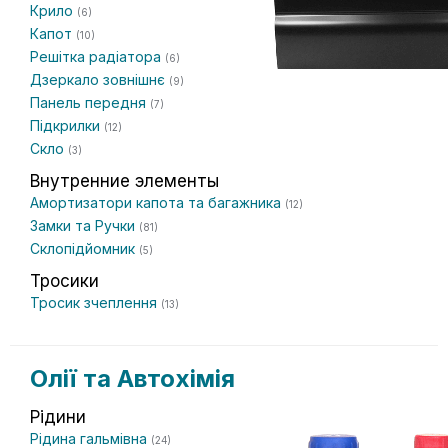
Крило
(6)
Капот
(10)
Решітка радіатора
(6)
Дзеркало зовнішнє
(9)
Панель передня
(7)
Підкрилки
(12)
Скло
(3)
Внутренние элементы
Амортизатори капота та багажника
(12)
Замки та Ручки
(81)
Склопідйомник
(5)
Тросики
Тросик зчеплення
(13)
Олії та Автохімія
Рідини
Рідина гальмівна
(24)