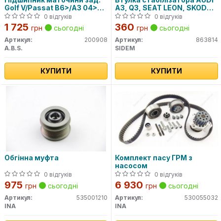
Golf V/Passat B6>/A3 04>
A3, Q3, SEAT LEON, SKODA
(32x137)
YETI, VW CADDY III 03-
0 відгуків
0 відгуків
перед. міст (Вир-во SIDEM)
1 725
360
грн
сьогодні
грн
сьогодні
Артикул:
200908
Артикул:
863814
A.B.S.
SIDEM
КУПИТИ
КУПИТИ
Обгінна муфта
Комплект пасу ГРМ з
насосом
0 відгуків
0 відгуків
975
6 930
грн
сьогодні
грн
сьогодні
Артикул:
535001210
Артикул:
530055032
INA
INA