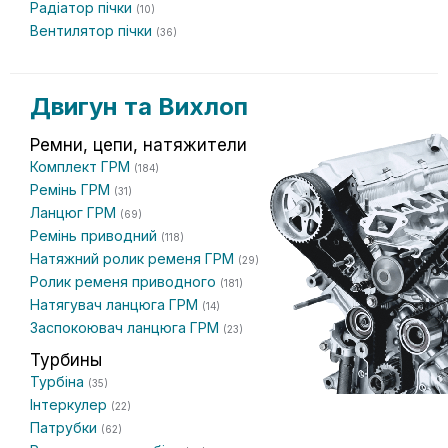
Радіатор пічки
(10)
Вентилятор пічки
(36)
Двигун та Вихлоп
Ремни, цепи, натяжители
Комплект ГРМ
(184)
Ремінь ГРМ
(31)
Ланцюг ГРМ
(69)
Ремінь приводний
(118)
Натяжний ролик ременя ГРМ
(29)
Ролик ременя приводного
(181)
Натягувач ланцюга ГРМ
(14)
Заспокоювач ланцюга ГРМ
(23)
Турбины
Турбіна
(35)
Інтеркулер
(22)
Патрубки
(62)