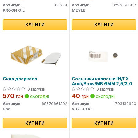
Артикул:
02334
Артикул:
025 239 1417
KROON OIL
MEYLE
КУПИТИ
КУПИТИ
Скло дзеркала
Сальники клапанів IN/EX
Audi/Bmw/MB 6MM 2,5/3,0
0 відгуків
0 відгуків
570
40
грн
сьогодні
грн
сьогодні
Артикул:
88570861302
Артикул:
703130600
Dpa
VICTOR REINZ
КУПИТИ
КУПИТИ