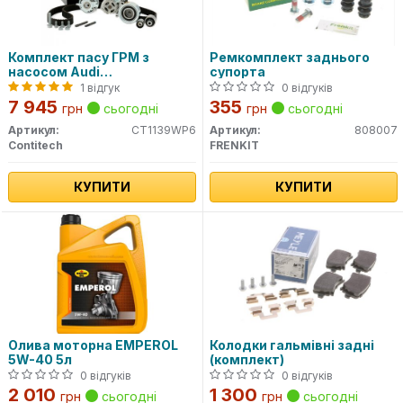
Комплект пасу ГРМ з
Ремкомплект заднього
насосом Audi
супорта
A3/A4/A5/A6/Q5/VW
1 відгук
0 відгуків
7 945
355
грн
сьогодні
грн
сьогодні
Артикул:
CT1139WP6
Артикул:
808007
Contitech
FRENKIT
КУПИТИ
КУПИТИ
Олива моторна EMPEROL
Колодки гальмівні задні
5W-40 5л
(комплект)
0 відгуків
0 відгуків
2 010
1 300
грн
сьогодні
грн
сьогодні