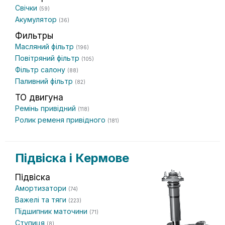
Свічки
(59)
Акумулятор
(36)
Фильтры
Масляний фільтр
(196)
Повітряний фільтр
(105)
Фільтр салону
(88)
Паливний фільтр
(82)
ТО двигуна
Ремінь привідний
(118)
Ролик ременя привідного
(181)
Підвіска і Кермове
Підвіска
Амортизатори
(74)
Важелі та тяги
(223)
Підшипник маточини
(71)
Ступиця
(8)