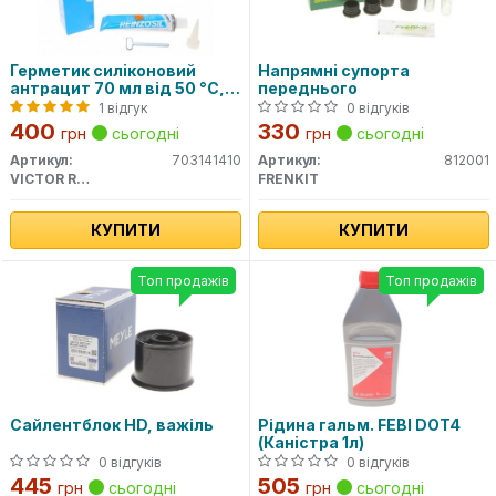
Герметик силіконовий
Напрямні супорта
антрацит 70 мл від 50 °C,
переднього
до 320 °C
1 відгук
0 відгуків
400
330
грн
сьогодні
грн
сьогодні
Артикул:
703141410
Артикул:
812001
VICTOR REINZ
FRENKIT
КУПИТИ
КУПИТИ
Топ продажів
Топ продажів
Сайлентблок HD, важіль
Рідина гальм. FEBI DOT4
(Каністра 1л)
0 відгуків
0 відгуків
445
505
грн
сьогодні
грн
сьогодні