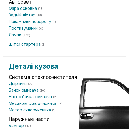
Автосвет
Фара основна
(18)
Задній ліхтар
(18)
Покажчики повороту
(1)
Протитуманки
(6)
Лампи
(263)
Щітки стартера
(5)
Деталі кузова
Система стеклоочистителя
Двірники
(77)
Бачок омивача
(10)
Насос бачка омивача
(25)
Механізм склоочисника
(17)
Мотор склоочисника
(1)
Наружные части
Бампер
(47)