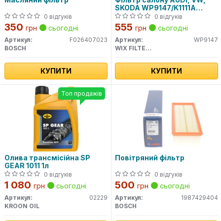
SKODA WP9147/K1111A
вугільний (вир-во WIX-
0 відгуків
0 відгуків
FILTERS)
350
555
грн
сьогодні
грн
сьогодні
Артикул:
F026407023
Артикул:
WP9147
BOSCH
WIX FILTERS
КУПИТИ
КУПИТИ
Топ продажів
Олива трансмісійна SP
Повітряний фільтр
GEAR 1011 1л
0 відгуків
0 відгуків
1 080
500
грн
сьогодні
грн
сьогодні
Артикул:
02229
Артикул:
1987429404
KROON OIL
BOSCH