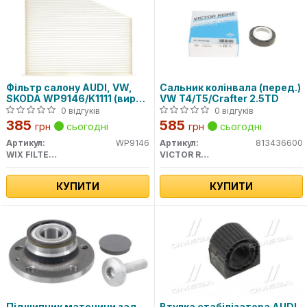
Фільтр салону AUDI, VW,
Сальник колінвала (перед.)
SKODA WP9146/K1111 (вир-
VW T4/T5/Crafter 2.5TD
во WIX-FILTERS)
0 відгуків
0 відгуків
385
585
грн
сьогодні
грн
сьогодні
Артикул:
WP9146
Артикул:
813436600
WIX FILTERS
VICTOR REINZ
КУПИТИ
КУПИТИ
Підшипник маточини зад.
Втулка стабілізатора AUDI