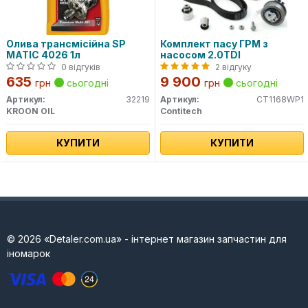
Олива трансмісійна SP
Комплект пасу ГРМ з
MATIC 4026 1л
насосом 2.0TDI
0 відгуків
2 відгуку
635
9 900
грн
сьогодні
грн
сьогодні
Артикул:
32219
Артикул:
CT1168WP1
KROON OIL
Contitech
КУПИТИ
КУПИТИ
© 2026 «Detaler.com.ua» - інтернет магазин запчастин для
іномарок