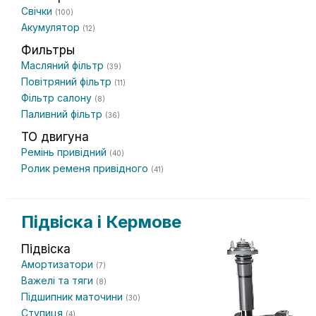
Свічки
(100)
Акумулятор
(12)
Фильтры
Масляний фільтр
(39)
Повітряний фільтр
(11)
Фільтр салону
(8)
Паливний фільтр
(36)
ТО двигуна
Ремінь привідний
(40)
Ролик ременя привідного
(41)
Підвіска і Кермове
Підвіска
Амортизатори
(7)
Важелі та тяги
(8)
Підшипник маточини
(30)
Ступиця
(4)