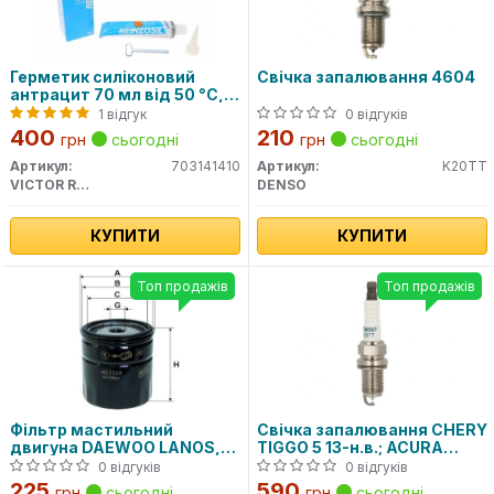
Герметик силіконовий
Свічка запалювання 4604
антрацит 70 мл від 50 °C,
до 320 °C
1 відгук
0 відгуків
400
210
грн
сьогодні
грн
сьогодні
Артикул:
703141410
Артикул:
K20TT
VICTOR REINZ
DENSO
КУПИТИ
КУПИТИ
Топ продажів
Топ продажів
Фільтр мастильний
Свічка запалювання CHERY
двигуна DAEWOO LANOS,
TIGGO 5 13-н.в.; ACURA
CHEVROLET LACETTI, AVEO
LEGEND II 91-96; ALFA
0 відгуків
0 відгуків
WL7129/OP570 (вир-во
ROMEO 145 (930) 94-01;
225
590
грн
сьогодні
грн
сьогодні