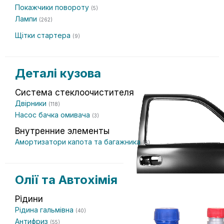
Покажчики повороту
(5)
Лампи
(262)
Щітки стартера
(9)
Деталі кузова
Система стеклоочистителя
Двірники
(118)
Насос бачка омивача
(3)
Внутренние элементы
Амортизатори капота та багажника
(6)
Олії та Автохімія
Рідини
Рідина гальмівна
(40)
Антифриз
(55)