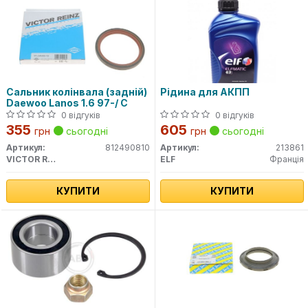
Сальник колінвала (задній)
Рідина для АКПП
Daewoo Lanos 1.6 97-/ C
0 відгуків
0 відгуків
355
605
грн
сьогодні
грн
сьогодні
Артикул:
812490810
Артикул:
213861
VICTOR REINZ
ELF
Франція
КУПИТИ
КУПИТИ