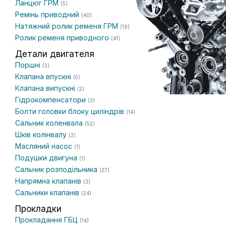
Ланцюг ГРМ
(5)
Ремінь приводний
(40)
Натяжний ролик ременя ГРМ
(19)
Ролик ременя приводного
(41)
Детали двигателя
Поршні
(3)
Клапана впускні
(5)
Клапана випускні
(2)
Гідрокомпенсатори
(3)
Болти головки блоку циліндрів
(14)
Сальник коленвала
(52)
Шків колінвалу
(3)
Масляний насос
(1)
Подушки двигуна
(1)
Сальник розподільника
(27)
Напрямна клапанів
(3)
Сальники клапанів
(24)
Прокладки
Прокладання ГБЦ
(14)