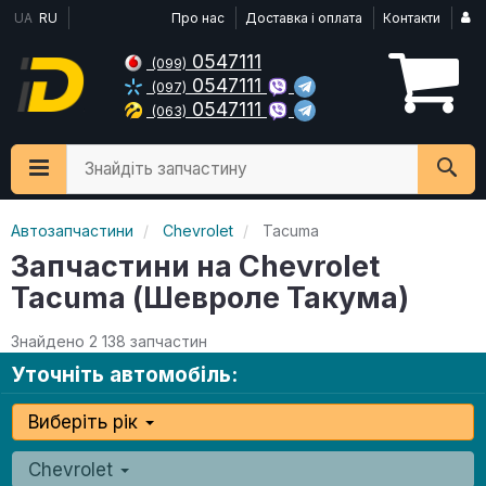
UA
RU
Про нас
Доставка і оплата
Контакти
0547111
(099)
0547111
(097)
0547111
(063)
Знайдіть запчастину
Автозапчастини
Chevrolet
Tacuma
Запчастини на Chevrolet
Tacuma (Шевроле Такума)
Знайдено 2 138 запчастин
Уточніть автомобіль:
Виберіть рік
Chevrolet