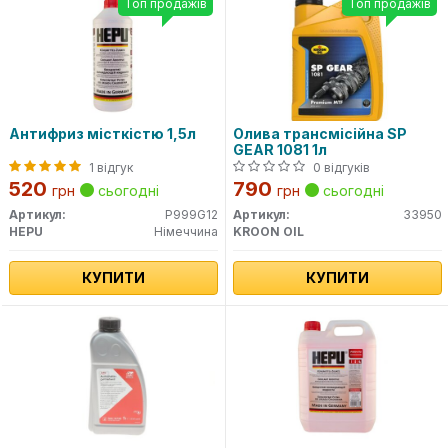
Топ продажів
Топ продажів
Антифриз місткістю 1,5л
Олива трансмісійна SP
GEAR 1081 1л
1 відгук
0 відгуків
520
790
грн
сьогодні
грн
сьогодні
Артикул:
P999G12
Артикул:
33950
HEPU
Німеччина
KROON OIL
КУПИТИ
КУПИТИ