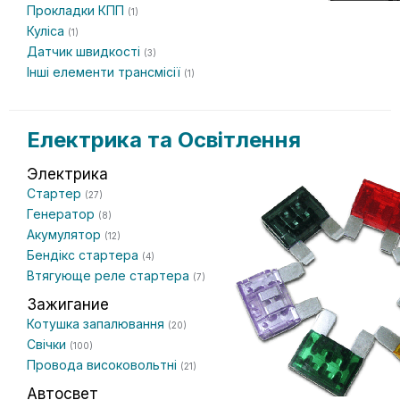
Прокладки КПП
(1)
Куліса
(1)
Датчик швидкості
(3)
Інші елементи трансмісії
(1)
Електрика та Освітлення
Электрика
Стартер
(27)
Генератор
(8)
Акумулятор
(12)
Бендікс стартера
(4)
Втягующе реле стартера
(7)
Зажигание
Котушка запалювання
(20)
Свічки
(100)
Провода високовольтні
(21)
Автосвет