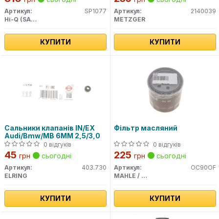
Артикул:
SP1077
Артикул:
2140039
Hi-Q (SANGSIN)
METZGER
КУПИТИ
КУПИТИ
Сальники клапанів IN/EX
Фільтр масляний
Audi/Bmw/MB 6MM 2,5/3,0
0 відгуків
0 відгуків
45
225
грн
сьогодні
грн
сьогодні
Артикул:
403.730
Артикул:
OC90OF
ELRING
MAHLE / KNECHT
КУПИТИ
КУПИТИ