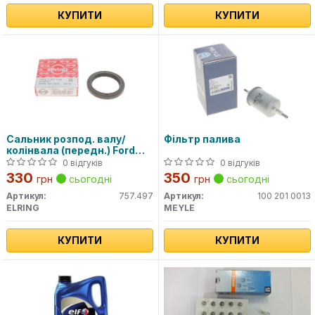
КУПИТИ
КУПИТИ
Сальник розпод. валу/
Фільтр палива
колінвала (передн.) Ford
Tran
0 відгуків
0 відгуків
330
350
грн
сьогодні
грн
сьогодні
Артикул:
757.497
Артикул:
100 201 0013
ELRING
MEYLE
КУПИТИ
КУПИТИ