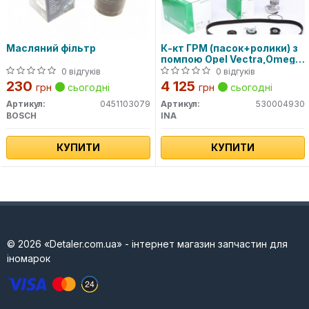
Масляний фільтр
К-кт ГРМ (пасок+ролики) з
помпою Opel Vectra,Omega
1.8/2.0 16V 95-00, 169z
0 відгуків
0 відгуків
230
4 125
грн
сьогодні
грн
сьогодні
Артикул:
0451103079
Артикул:
530004930
BOSCH
INA
КУПИТИ
КУПИТИ
© 2026 «Detaler.com.ua» - інтернет магазин запчастин для
іномарок