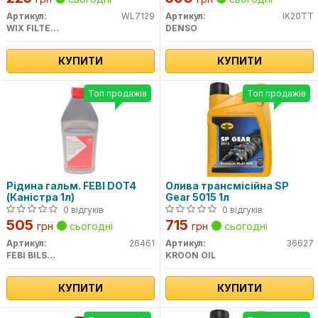
WIX-FILTERS)
Артикул:
WL7129
Артикул:
IK20TT
WIX FILTERS
DENSO
КУПИТИ
КУПИТИ
Топ продажів
Топ продажів
Рідина гальм. FEBI DOT4
Олива трансмісійна SP
(Каністра 1л)
Gear 5015 1л
0 відгуків
0 відгуків
505
715
грн
сьогодні
грн
сьогодні
Артикул:
26461
Артикул:
36627
FEBI BILSTEIN
KROON OIL
КУПИТИ
КУПИТИ