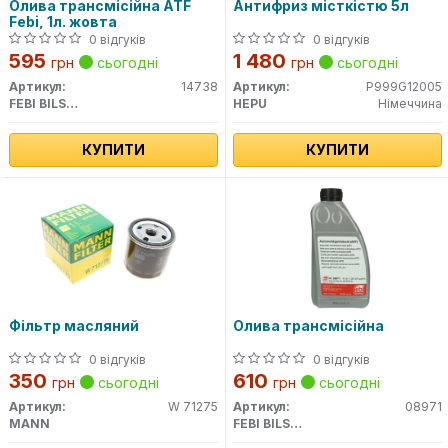
Олива трансмісійна ATF
Антифриз місткістю 5л
Febi, 1л. жовта
0 відгуків
0 відгуків
595
1 480
грн
сьогодні
грн
сьогодні
Артикул:
14738
Артикул:
P999G12005
FEBI BILSTEIN
HEPU
Німеччина
КУПИТИ
КУПИТИ
Фільтр масляний
Олива трансмісійна
0 відгуків
0 відгуків
350
610
грн
сьогодні
грн
сьогодні
Артикул:
W 71275
Артикул:
08971
MANN
FEBI BILSTEIN