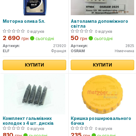
Моторна олива 5л.
Автолампа допоміжного
світла
0 відгуків
0 відгуків
2 690
50
грн
сьогодні
грн
сьогодні
Артикул:
213920
Артикул:
2825
ELF
Франція
OSRAM
Німеччина
КУПИТИ
КУПИТИ
Комплект гальмівних
Кришка розширювального
колодок з 4 шт. дисків
бачка
0 відгуків
0 відгуків
810
235
грн
сьогодні
грн
сьогодні