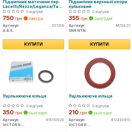
Підшипник маточини пер.
Підшипник верхньої опори
Lacetti/Rezzo/Leganza/Tacuma/Evanda
кульковий
97-08
0 відгуків
0 відгуків
750
355
грн
завтра
грн
сьогодні
Артикул:
201256
Артикул:
M259.01
A.B.S.
SNR NTN
КУПИТИ
КУПИТИ
Ущільнююче кільце
Ущільнююче кільце
0 відгуків
0 відгуків
350
210
грн
сьогодні
грн
сьогодні
Артикул:
815110930
Артикул:
812490910
VICTOR REINZ
VICTOR REINZ