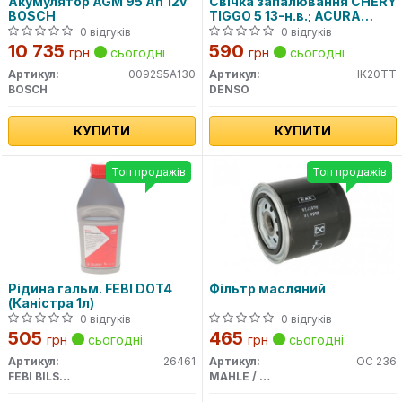
Акумулятор AGM 95 Ah 12v
Свічка запалювання CHERY
BOSCH
TIGGO 5 13-н.в.; ACURA
LEGEND II 91-96; ALFA
0 відгуків
0 відгуків
ROMEO 145 (930) 94-01;
10 735
590
грн
сьогодні
грн
сьогодні
Артикул:
0092S5A130
Артикул:
IK20TT
BOSCH
DENSO
КУПИТИ
КУПИТИ
Топ продажів
Топ продажів
Рідина гальм. FEBI DOT4
Фільтр масляний
(Каністра 1л)
0 відгуків
0 відгуків
505
465
грн
сьогодні
грн
сьогодні
Артикул:
26461
Артикул:
OC 236
FEBI BILSTEIN
MAHLE / KNECHT