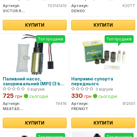
Артикул:
703141410
Артикул:
K20TT
VICTOR REINZ
DENSO
КУПИТИ
КУПИТИ
Топ продажів
Топ продажів
Паливний насос,
Напрямні супорта
занурювальний (MPI) (3 bar
переднього
95 l/h)
0 відгуків
0 відгуків
725
330
грн
сьогодні
грн
сьогодні
Артикул:
76416
Артикул:
812001
MEAT&DORIA
FRENKIT
КУПИТИ
КУПИТИ
Топ продажів
Топ продажів