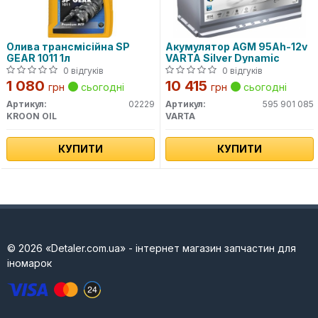
Олива трансмісійна SP
Акумулятор AGM 95Ah-12v
GEAR 1011 1л
VARTA Silver Dynamic
0 відгуків
0 відгуків
1 080
10 415
грн
сьогодні
грн
сьогодні
Артикул:
02229
Артикул:
595 901 085
KROON OIL
VARTA
КУПИТИ
КУПИТИ
© 2026 «Detaler.com.ua» - інтернет магазин запчастин для
іномарок