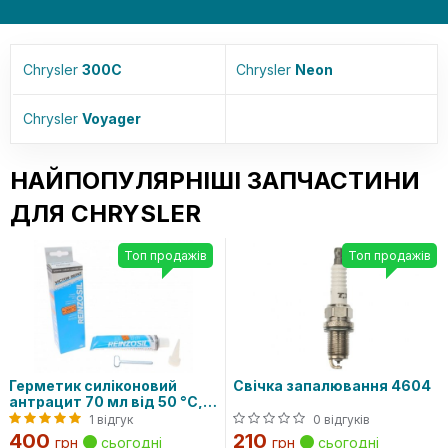
Chrysler
300C
Chrysler
Neon
Chrysler
Voyager
НАЙПОПУЛЯРНІШІ ЗАПЧАСТИНИ
ДЛЯ CHRYSLER
Топ продажів
Топ продажів
Герметик силіконовий
Свічка запалювання 4604
антрацит 70 мл від 50 °C,
до 320 °C
1 відгук
0 відгуків
400
210
грн
сьогодні
грн
сьогодні