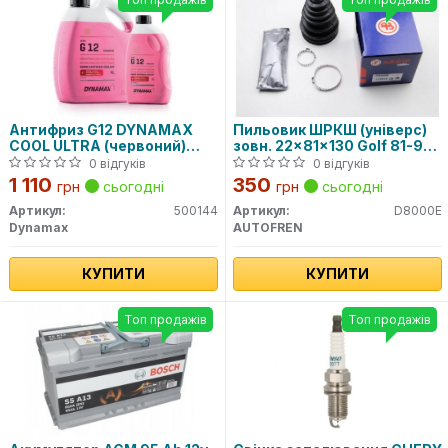
Антифриз G12 DYNAMAX
Пильовик ШРКШ (універс)
COOL ULTRA (червоний)
зовн. 22x81x130 Golf 81-97,
концентрат (4L)
Passat 80-88, AUDI 80 -91
0 відгуків
0 відгуків
1 110
350
грн
сьогодні
грн
сьогодні
Артикул:
500144
Артикул:
D8000E
Dynamax
AUTOFREN
КУПИТИ
КУПИТИ
Топ продажів
Топ продажів