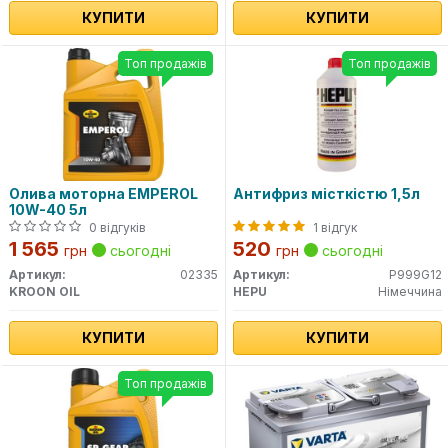
КУПИТИ
КУПИТИ
Топ продажів
Топ продажів
Олива моторна EMPEROL
Антифриз місткістю 1,5л
10W-40 5л
0 відгуків
1 відгук
1 565
520
грн
сьогодні
грн
сьогодні
Артикул:
02335
Артикул:
P999G12
KROON OIL
HEPU
Німеччина
КУПИТИ
КУПИТИ
Топ продажів