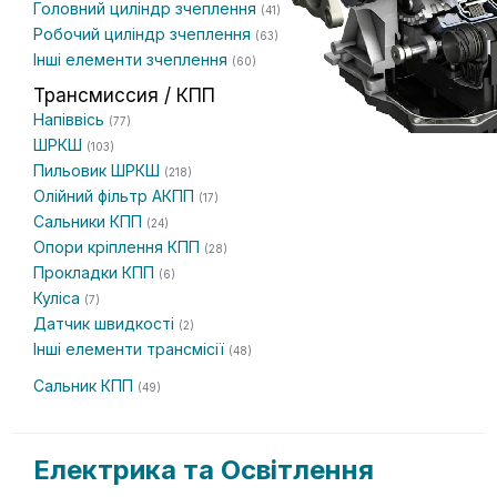
Головний циліндр зчеплення
(41)
Робочий циліндр зчеплення
(63)
Інші елементи зчеплення
(60)
Трансмиссия / КПП
Напіввісь
(77)
ШРКШ
(103)
Пильовик ШРКШ
(218)
Олійний фільтр АКПП
(17)
Сальники КПП
(24)
Опори кріплення КПП
(28)
Прокладки КПП
(6)
Куліса
(7)
Датчик швидкості
(2)
Інші елементи трансмісії
(48)
Сальник КПП
(49)
Електрика та Освітлення