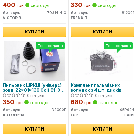
400
330
грн
сьогодні
грн
сьогодні
Артикул:
703141410
Артикул:
812001
VICTOR REINZ
FRENKIT
КУПИТИ
КУПИТИ
Топ продажів
Топ продажів
Пильовик ШРКШ (універс)
Комплект гальмівних
зовн. 22x81x130 Golf 81-97,
колодок з 4 шт. дисків
Passat 80-88, AUDI 80 -91
0 відгуків
0 відгуків
350
680
грн
сьогодні
грн
сьогодні
Артикул:
D8000E
Артикул:
05P634
AUTOFREN
LPR
Італія
КУПИТИ
КУПИТИ