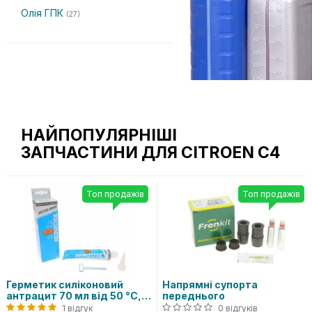
Олія ГПК
(27)
НАЙПОПУЛЯРНІШІ
ЗАПЧАСТИНИ ДЛЯ CITROEN C4
Топ продажів
Топ продажів
Герметик силіконовий
Напрямні супорта
антрацит 70 мл від 50 °C,
переднього
до 320 °C
1 відгук
0 відгуків