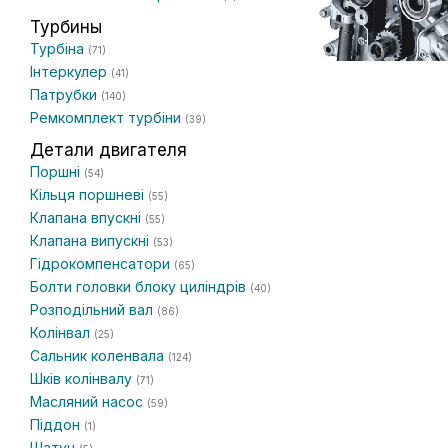
Турбины
Турбіна
(71)
Інтеркулер
(41)
Патрубки
(140)
Ремкомплект турбіни
(39)
Детали двигателя
Поршні
(54)
Кільця поршневі
(55)
Клапана впускні
(55)
Клапана випускні
(53)
Гідрокомпенсатори
(65)
Болти головки блоку циліндрів
(40)
Розподільний вал
(86)
Колінвал
(25)
Сальник коленвала
(124)
Шків колінвалу
(71)
Масляний насос
(59)
Піддон
(1)
Шатун