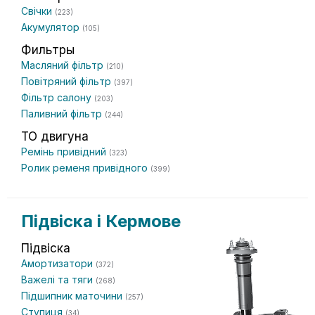
Свічки
(223)
Акумулятор
(105)
Фильтры
Масляний фільтр
(210)
Повітряний фільтр
(397)
Фільтр салону
(203)
Паливний фільтр
(244)
ТО двигуна
Ремінь привідний
(323)
Ролик ременя привідного
(399)
Підвіска і Кермове
Підвіска
Амортизатори
(372)
Важелі та тяги
(268)
Підшипник маточини
(257)
Ступиця
(34)