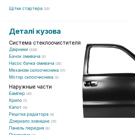
Щітки стартера
(33)
Деталі кузова
Система стеклоочистителя
Двірники
(228)
Бачок омивача
(5)
Насос бачка омивача
(35)
Механізм склоочисника
(17)
Мотор склоочисника
(2)
Наружные части
Бампер
(41)
Крило
(1)
Капот
(9)
Решітка радіатора
(4)
Дзеркало зовнішнє
(31)
Панель передня
(6)
Підкрилки