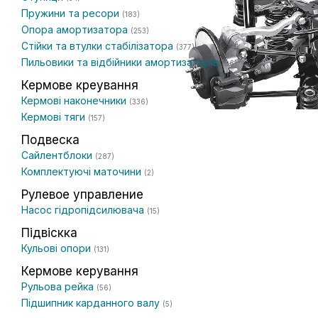
Пружини та ресори
(183)
Опора амортизатора
(253)
Стійки та втулки стабілізатора
(377)
Пильовики та відбійники амортизаторів
(96)
Кермове креування
Кермові наконечники
(336)
Кермові тяги
(157)
Подвеска
Сайлентблоки
(287)
Комплектуючі маточини
(2)
Рулевое управление
Насос гідропідсилювача
(15)
Підвіскка
Кульові опори
(131)
Кермове керування
Рульова рейка
(56)
Підшипник карданного валу
(5)