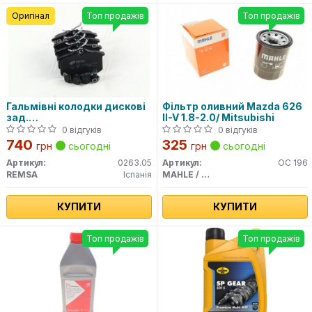
Оригінал
Топ продажів
Топ продажів
Гальмівні колодки дискові
Фільтр оливний Mazda 626
зад.
II-V 1.8-2.0/ Mitsubishi
Citroen/Peugeot/Renault/VAG
0 відгуків
0 відгуків
(17mm)
740
325
грн
сьогодні
грн
сьогодні
Артикул:
0263.05
Артикул:
OC 196
REMSA
Іспанія
MAHLE / KNECHT
КУПИТИ
КУПИТИ
Топ продажів
Топ продажів