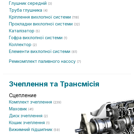
Глушник середній
(3)
Труба глушника
(4)
Кріплення вихлопної системи
(118)
Прокладки вихлопної системи
(32)
Каталізатор
(5)
Гофра вихлопної системи
(1)
Коллектор
(2)
Елементи вихлопної системи
(61)
Ремкомплект паливного насосу
(7)
Зчеплення та Трансмісія
Сцепление
Комплект зчеплення
(239)
Маховик
(41)
Диск зчеплення
(2)
Кошик зчеплення
(1)
Вижимний підшипник
(59)