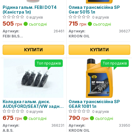
Рідина гальм. FEBI DOT4
Олива трансмісійна SP
(Каністра 1л)
Gear 5015 1л
0 відгуків
0 відгуків
505
715
грн
сьогодні
грн
сьогодні
Артикул:
26461
Артикул:
36627
FEBI BILSTEIN
KROON OIL
КУПИТИ
КУПИТИ
Топ продажів
Топ продажів
Колодка гальм. диск.
Олива трансмісійна SP
AUDI/FORD/SEAT/VW задн.
GEAR 1081 1л
(вир-во ABS)
0 відгуків
0 відгуків
675
790
грн
сьогодні
грн
сьогодні
Артикул:
366231
Артикул:
33950
A.B.S.
KROON OIL