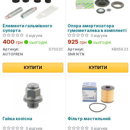
Елементи гальмівного
Опора амортизатора
супорта
гумометалева в комплекті
0 відгуків
0 відгуків
400
925
грн
сьогодні
грн
сьогодні
Артикул:
D7003C
Артикул:
KB659.23
AUTOFREN
SNR NTN
КУПИТИ
КУПИТИ
Гайка колісна
Фільтр мастильний
0 відгуків
0 відгуків