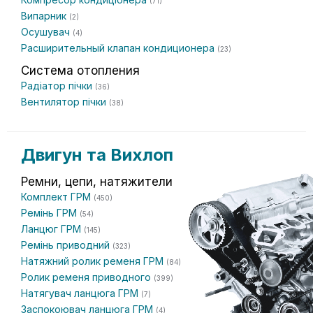
(71)
Випарник
(2)
Осушувач
(4)
Расширительный клапан кондиционера
(23)
Система отопления
Радіатор пічки
(36)
Вентилятор пічки
(38)
Двигун та Вихлоп
Ремни, цепи, натяжители
Комплект ГРМ
(450)
Ремінь ГРМ
(54)
Ланцюг ГРМ
(145)
Ремінь приводний
(323)
Натяжний ролик ременя ГРМ
(84)
Ролик ременя приводного
(399)
Натягувач ланцюга ГРМ
(7)
Заспокоювач ланцюга ГРМ
(4)