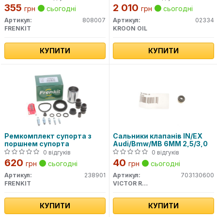
355
2 010
грн
сьогодні
грн
сьогодні
Артикул:
808007
Артикул:
02334
FRENKIT
KROON OIL
КУПИТИ
КУПИТИ
Ремкомплект супорта з
Сальники клапанів IN/EX
поршнем супорта
Audi/Bmw/MB 6MM 2,5/3,0
0 відгуків
0 відгуків
620
40
грн
сьогодні
грн
сьогодні
Артикул:
238901
Артикул:
703130600
FRENKIT
VICTOR REINZ
КУПИТИ
КУПИТИ