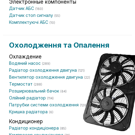
Электронные компоненты
Датчик АБС
(160)
Датчик стоп сигналу
(55)
Комплектуючі АБС
(10)
Охолодження та Опалення
Охлаждение
Водяний насос
(289)
Радіатор охолодження двигуна
(121)
Вентилятор охолодження двигуна
(22)
Термостат
(288)
Розширювальний бачок
(64)
Олійний радіатор
(114)
Патрубки системи охолодження
(120)
Кришка радіатора
(6)
Кондиционер
Радіатор кондиціонера
(85)
Компресор кондиціонера