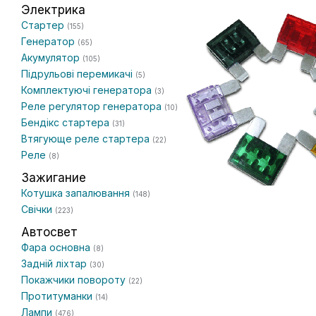
Электрика
Стартер
(155)
Генератор
(65)
Акумулятор
(105)
Підрульові перемикачі
(5)
Комплектуючі генератора
(3)
Реле регулятор генератора
(10)
Бендікс стартера
(31)
Втягующе реле стартера
(22)
Реле
(8)
Зажигание
Котушка запалювання
(148)
Свічки
(223)
Автосвет
Фара основна
(8)
Задній ліхтар
(30)
Покажчики повороту
(22)
Протитуманки
(14)
Лампи
(476)