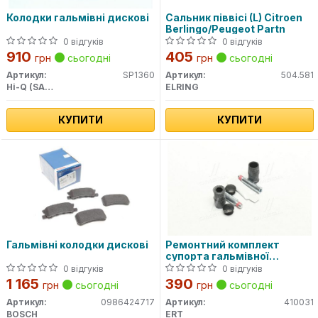
Колодки гальмівні дискові
Сальник піввісі (L) Citroen
Berlingo/Peugeot Partn
0 відгуків
0 відгуків
910
405
грн
сьогодні
грн
сьогодні
Артикул:
SP1360
Артикул:
504.581
Hi-Q (SANGSIN)
ELRING
КУПИТИ
КУПИТИ
Гальмівні колодки дискові
Ремонтний комплект
супорта гальмівної
системи
0 відгуків
0 відгуків
1 165
390
грн
сьогодні
грн
сьогодні
Артикул:
0986424717
Артикул:
410031
BOSCH
ERT