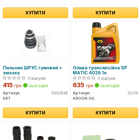
КУПИТИ
КУПИТИ
Пильник ШРУС гумовий +
Олива трансмісійна SP
змазка
MATIC 4026 1л
0 відгуків
0 відгуків
415
635
грн
сьогодні
грн
сьогодні
Артикул:
500284E
Артикул:
32219
ERT
KROON OIL
КУПИТИ
КУПИТИ