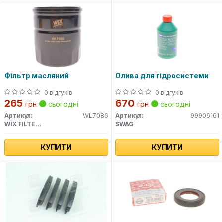
Фільтр масляний
Олива для гідросистеми
0 відгуків
0 відгуків
265
670
грн
сьогодні
грн
сьогодні
Артикул:
WL7086
Артикул:
99906161
WIX FILTERS
SWAG
КУПИТИ
КУПИТИ