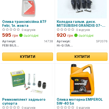
Олива трансмісійна ATF
Колодка гальм. диск.
Febi, 1л. жовта
MITSUBISHI GRANDIS 07-
задн. (вир-во SANGSIN)
0 відгуків
0 відгуків
595
920
грн
сьогодні
грн
сьогодні
Артикул:
14738
Артикул:
SP2076
FEBI BILSTEIN
Hi-Q (SANGSIN)
КУПИТИ
КУПИТИ
Ремкомплект заднього
Олива моторна EMPEROL
супорта
5W-40 5л
0 відгуків
0 відгуків