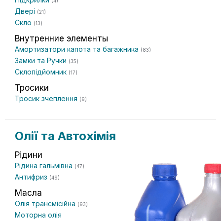
(4)
Двері
(21)
Скло
(13)
Внутренние элементы
Амортизатори капота та багажника
(83)
Замки та Ручки
(35)
Склопідйомник
(17)
Тросики
Тросик зчеплення
(9)
Олії та Автохімія
Рідини
Рідина гальмівна
(47)
Антифриз
(49)
Масла
Олія трансмісійна
(93)
Моторна олія