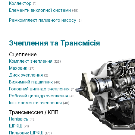
Коллектор
(1)
Елементи вихлопної системи
(48)
Ремкомплект паливного насосу
(2)
Зчеплення та Трансмісія
Сцепление
Комплект зчеплення
(125)
Маховик
(27)
Диск зчеплення
(2)
Вижимний підшипник
(40)
Головний циліндр зчеплення
(11)
Робочий циліндр зчеплення
(48)
Інші елементи зчеплення
(48)
Трансмиссия / КПП
Напіввісь
(43)
ШРКШ
(71)
Пильовик ШРКШ
(175)