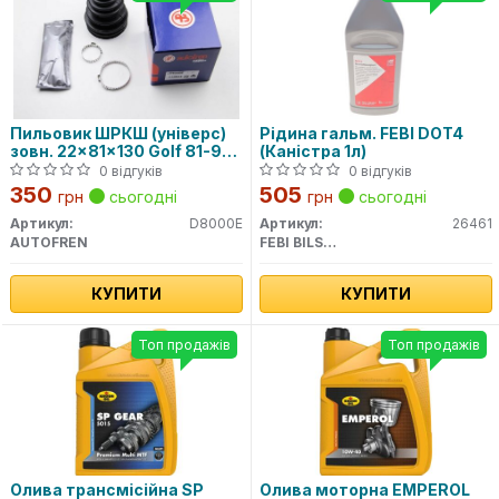
Пильовик ШРКШ (універс)
Рідина гальм. FEBI DOT4
зовн. 22x81x130 Golf 81-97,
(Каністра 1л)
Passat 80-88, AUDI 80 -91
0 відгуків
0 відгуків
350
505
грн
сьогодні
грн
сьогодні
Артикул:
D8000E
Артикул:
26461
AUTOFREN
FEBI BILSTEIN
КУПИТИ
КУПИТИ
Топ продажів
Топ продажів
Олива трансмісійна SP
Олива моторна EMPEROL