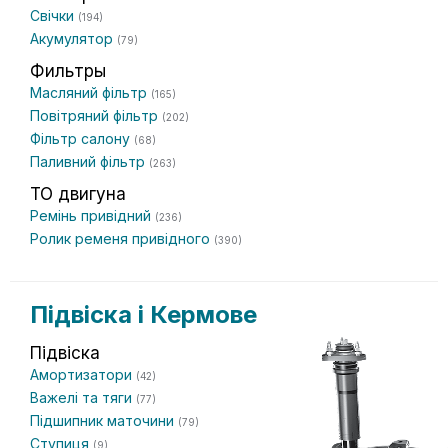
Свічки
(194)
Акумулятор
(79)
Фильтры
Масляний фільтр
(165)
Повітряний фільтр
(202)
Фільтр салону
(68)
Паливний фільтр
(263)
ТО двигуна
Ремінь привідний
(236)
Ролик ременя привідного
(390)
Підвіска і Кермове
Підвіска
Амортизатори
(42)
Важелі та тяги
(77)
Підшипник маточини
(79)
Ступиця
(9)