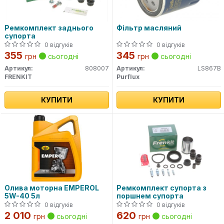
Ремкомплект заднього
Фільтр масляний
супорта
0 відгуків
0 відгуків
355
345
грн
сьогодні
грн
сьогодні
Артикул:
808007
Артикул:
LS867B
FRENKIT
Purflux
КУПИТИ
КУПИТИ
Олива моторна EMPEROL
Ремкомплект супорта з
5W-40 5л
поршнем супорта
0 відгуків
0 відгуків
2 010
620
грн
сьогодні
грн
сьогодні