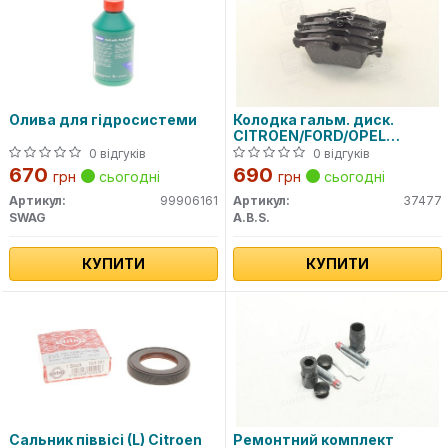
Олива для гідросистеми
Колодка гальм. диск.
CITROEN/FORD/OPEL
C5/FOCUS/CMAX/VECTRA
0 відгуків
0 відгуків
задн. (вир-во ABS)
670
690
грн
сьогодні
грн
сьогодні
Артикул:
99906161
Артикул:
37477
SWAG
A.B.S.
КУПИТИ
КУПИТИ
Сальник піввісі (L) Citroen
Ремонтний комплект