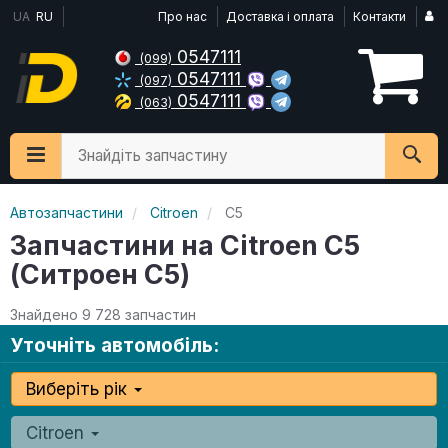
UA
RU
Про нас
Доставка і оплата
Контакти
0547111
(099)
0547111
(097)
0547111
(063)
Знайдіть запчастину
Автозапчастини
Citroen
C5
Запчастини на Citroen C5
(Ситроен С5)
Знайдено 9 728 запчастин
Уточніть автомобіль:
Виберіть рік
Citroen