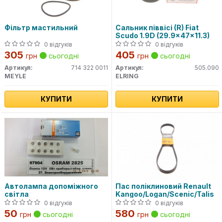
Фільтр мастильний
Сальник піввісі (R) Fiat
Scudo 1.9D (29.9x47x11.3)
0 відгуків
0 відгуків
305
405
грн
сьогодні
грн
сьогодні
Артикул:
714 322 0011
Артикул:
505.090
MEYLE
ELRING
КУПИТИ
КУПИТИ
Автолампа допоміжного
Пас поліклиновий Renault
світла
Kangoo/Logan/Scenic/Talis
0 відгуків
0 відгуків
50
580
грн
сьогодні
грн
сьогодні