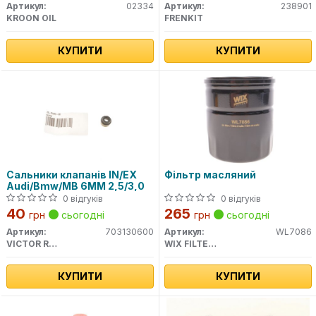
Артикул:
02334
Артикул:
238901
KROON OIL
FRENKIT
КУПИТИ
КУПИТИ
Сальники клапанів IN/EX
Фільтр масляний
Audi/Bmw/MB 6MM 2,5/3,0
0 відгуків
0 відгуків
40
265
грн
сьогодні
грн
сьогодні
Артикул:
703130600
Артикул:
WL7086
VICTOR REINZ
WIX FILTERS
КУПИТИ
КУПИТИ