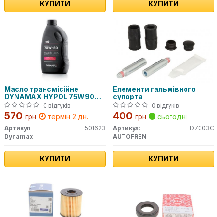
КУПИТИ
КУПИТИ
Масло трансмісійне
Елементи гальмівного
DYNAMAX HYPOL 75W90
супорта
GL5 (1L)
0 відгуків
0 відгуків
570
400
грн
термін 2 дн.
грн
сьогодні
Артикул:
501623
Артикул:
D7003C
Dynamax
AUTOFREN
КУПИТИ
КУПИТИ