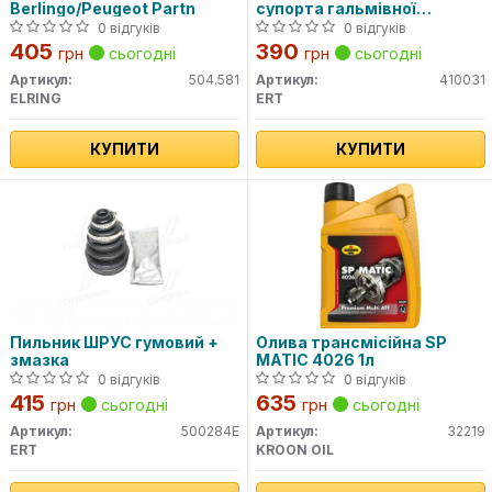
Berlingo/Peugeot Partn
супорта гальмівної
системи
0 відгуків
0 відгуків
405
390
грн
сьогодні
грн
сьогодні
Артикул:
504.581
Артикул:
410031
ELRING
ERT
КУПИТИ
КУПИТИ
Пильник ШРУС гумовий +
Олива трансмісійна SP
змазка
MATIC 4026 1л
0 відгуків
0 відгуків
415
635
грн
сьогодні
грн
сьогодні
Артикул:
500284E
Артикул:
32219
ERT
KROON OIL