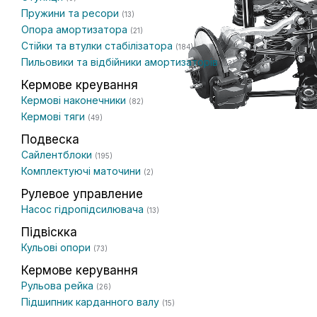
Пружини та ресори
(13)
Опора амортизатора
(21)
Стійки та втулки стабілізатора
(184)
Пильовики та відбійники амортизаторів
(22)
Кермове креування
Кермові наконечники
(82)
Кермові тяги
(49)
Подвеска
Сайлентблоки
(195)
Комплектуючі маточини
(2)
Рулевое управление
Насос гідропідсилювача
(13)
Підвіскка
Кульові опори
(73)
Кермове керування
Рульова рейка
(26)
Підшипник карданного валу
(15)