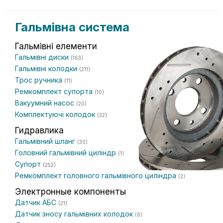
Гальмівна система
Гальмівні елементи
Гальмівні диски
(163)
Гальмівні колодки
(211)
Трос ручника
(11)
Ремкомплект супорта
(10)
Вакуумний насос
(20)
Комплектуючі колодок
(32)
Гидравлика
Гальмівний шланг
(30)
Головний гальмівний циліндр
(1)
Супорт
(252)
Ремкомплект головного гальмівного циліндра
(2)
Электронные компоненты
Датчик АБС
(21)
Датчик зносу гальмівних колодок
(6)