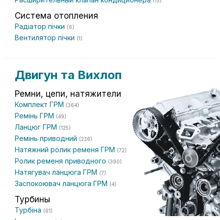
(13)
Система отопления
Радіатор пічки
(6)
Вентилятор пічки
(1)
Двигун та Вихлоп
Ремни, цепи, натяжители
Комплект ГРМ
(364)
Ремінь ГРМ
(49)
Ланцюг ГРМ
(125)
Ремінь приводний
(236)
Натяжний ролик ременя ГРМ
(72)
Ролик ременя приводного
(390)
Натягувач ланцюга ГРМ
(7)
Заспокоювач ланцюга ГРМ
(4)
Турбины
Турбіна
(61)