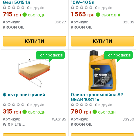
Gear 5015 1л
10W-40 5л
0 відгуків
0 відгуків
715
1 565
грн
сьогодні
грн
сьогодні
Артикул:
36627
Артикул:
02335
KROON OIL
KROON OIL
КУПИТИ
КУПИТИ
Топ продажів
Топ продажів
Фільтр повітряний
Олива трансмісійна SP
GEAR 1081 1л
0 відгуків
0 відгуків
315
790
грн
сьогодні
грн
сьогодні
Артикул:
WA6185
Артикул:
33950
WIX FILTERS
KROON OIL