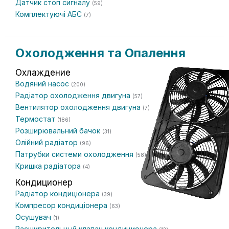
Датчик стоп сигналу
(59)
Комплектуючі АБС
(7)
Охолодження та Опалення
Охлаждение
Водяний насос
(200)
Радіатор охолодження двигуна
(57)
Вентилятор охолодження двигуна
(7)
Термостат
(186)
Розширювальний бачок
(31)
Олійний радіатор
(96)
Патрубки системи охолодження
(58)
Кришка радіатора
(4)
Кондиционер
Радіатор кондиціонера
(39)
Компресор кондиціонера
(63)
Осушувач
(1)
Расширительный клапан кондиционера