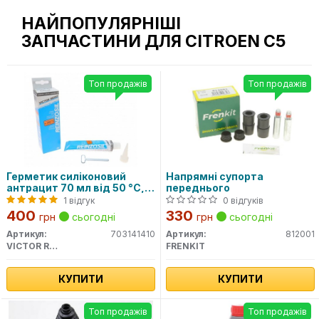
НАЙПОПУЛЯРНІШІ
ЗАПЧАСТИНИ ДЛЯ CITROEN C5
Топ продажів
Топ продажів
Герметик силіконовий
Напрямні супорта
антрацит 70 мл від 50 °C,
переднього
до 320 °C
1 відгук
0 відгуків
400
330
грн
сьогодні
грн
сьогодні
Артикул:
703141410
Артикул:
812001
VICTOR REINZ
FRENKIT
КУПИТИ
КУПИТИ
Топ продажів
Топ продажів