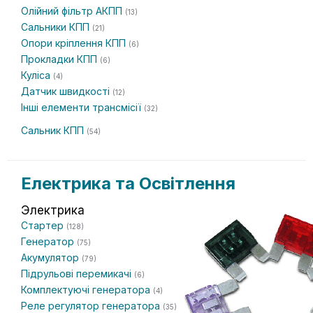
Олійний фільтр АКПП
(13)
Сальники КПП
(21)
Опори кріплення КПП
(6)
Прокладки КПП
(6)
Куліса
(4)
Датчик швидкості
(12)
Інші елементи трансмісії
(32)
Сальник КПП
(54)
Електрика та Освітлення
Электрика
Стартер
(128)
Генератор
(75)
Акумулятор
(79)
Підрульові перемикачі
(6)
Комплектуючі генератора
(4)
Реле регулятор генератора
(35)