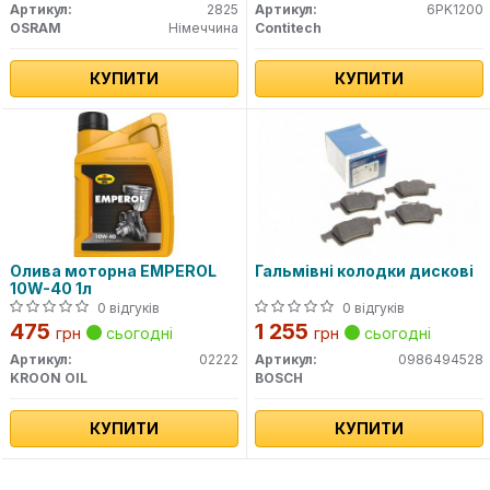
Артикул:
2825
Артикул:
6PK1200
OSRAM
Німеччина
Contitech
КУПИТИ
КУПИТИ
Олива моторна EMPEROL
Гальмівні колодки дискові
10W-40 1л
0 відгуків
0 відгуків
475
1 255
грн
сьогодні
грн
сьогодні
Артикул:
02222
Артикул:
0986494528
KROON OIL
BOSCH
КУПИТИ
КУПИТИ