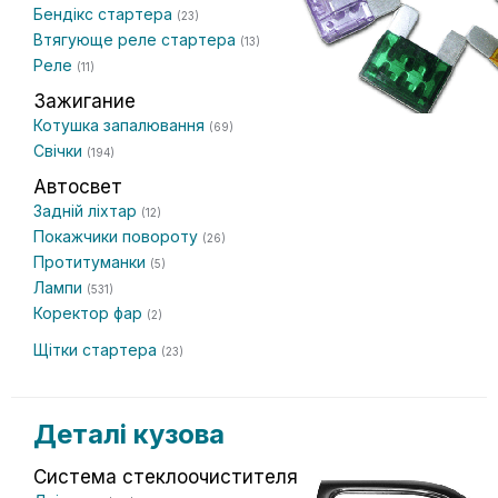
Бендікс стартера
(23)
Втягующе реле стартера
(13)
Реле
(11)
Зажигание
Котушка запалювання
(69)
Свічки
(194)
Автосвет
Задній ліхтар
(12)
Покажчики повороту
(26)
Протитуманки
(5)
Лампи
(531)
Коректор фар
(2)
Щітки стартера
(23)
Деталі кузова
Система стеклоочистителя