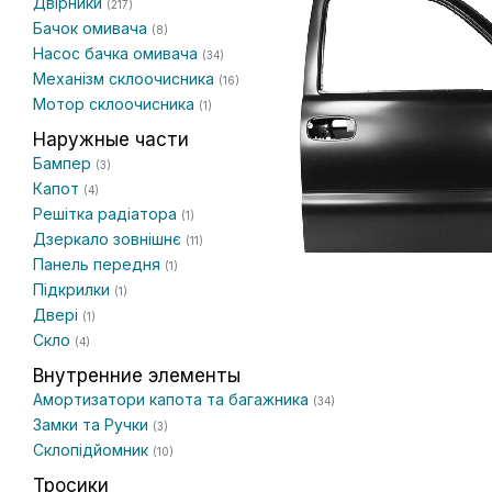
Двірники
(217)
Бачок омивача
(8)
Насос бачка омивача
(34)
Механізм склоочисника
(16)
Мотор склоочисника
(1)
Наружные части
Бампер
(3)
Капот
(4)
Решітка радіатора
(1)
Дзеркало зовнішнє
(11)
Панель передня
(1)
Підкрилки
(1)
Двері
(1)
Скло
(4)
Внутренние элементы
Амортизатори капота та багажника
(34)
Замки та Ручки
(3)
Склопідйомник
(10)
Тросики