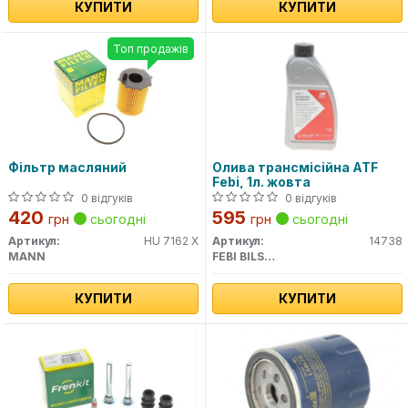
КУПИТИ
КУПИТИ
Топ продажів
Фільтр масляний
Олива трансмісійна ATF
Febi, 1л. жовта
0 відгуків
0 відгуків
420
595
грн
сьогодні
грн
сьогодні
Артикул:
HU 7162 X
Артикул:
14738
MANN
FEBI BILSTEIN
КУПИТИ
КУПИТИ