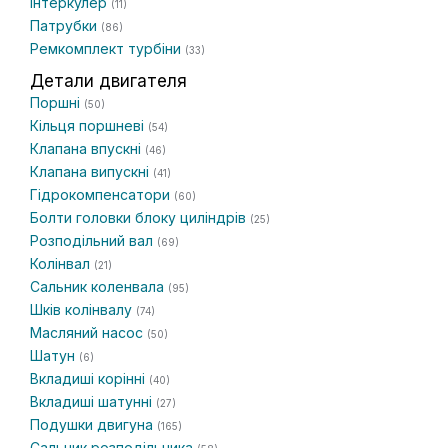
Інтеркулер
(11)
Патрубки
(86)
Ремкомплект турбіни
(33)
Детали двигателя
Поршні
(50)
Кільця поршневі
(54)
Клапана впускні
(46)
Клапана випускні
(41)
Гідрокомпенсатори
(60)
Болти головки блоку циліндрів
(25)
Розподільний вал
(69)
Колінвал
(21)
Сальник коленвала
(95)
Шків колінвалу
(74)
Масляний насос
(50)
Шатун
(6)
Вкладиші корінні
(40)
Вкладиші шатунні
(27)
Подушки двигуна
(165)
Сальник розподільника