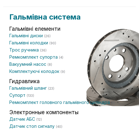
Гальмівна система
Гальмівні елементи
Гальмівні диски
(26)
Гальмівні колодки
(90)
Трос ручника
(36)
Ремкомплект супорта
(4)
Вакуумний насос
(8)
Комплектуючі колодок
(9)
Гидравлика
Гальмівний шланг
(23)
Супорт
(133)
Ремкомплект головного гальмівного циліндра
(1)
Электронные компоненты
Датчик АБС
(12)
Датчик стоп сигналу
(40)