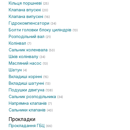
Кільця поршневі
(25)
Клапана впускні
(20)
Клапана випускні
(16)
Гідрокомпенсатори
(34)
Болти головки блоку циліндрів
(13)
Розподільний вал
(21)
Колінвал
(7)
Сальник коленвала
(50)
Шків колінвалу
(34)
Масляний насос
(13)
Шатун
(4)
Вкладиші корінні
(15)
Вкладиші шатунні
(13)
Подушки двигуна
(138)
Сальник розподільника
(34)
Напрямна клапанів
(7)
Сальники клапанів
(40)
Прокладки
Прокладання ГБЦ
(66)