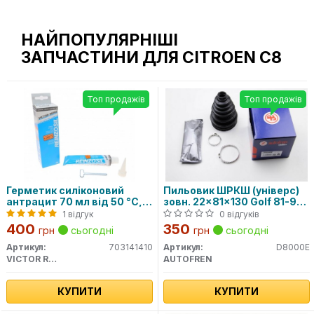
НАЙПОПУЛЯРНІШІ
ЗАПЧАСТИНИ ДЛЯ CITROEN C8
Топ продажів
Топ продажів
Герметик силіконовий
Пильовик ШРКШ (універс)
антрацит 70 мл від 50 °C,
зовн. 22x81x130 Golf 81-97,
до 320 °C
Passat 80-88, AUDI 80 -91
1 відгук
0 відгуків
400
350
грн
сьогодні
грн
сьогодні
Артикул:
703141410
Артикул:
D8000E
VICTOR REINZ
AUTOFREN
КУПИТИ
КУПИТИ