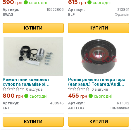
590
615
грн
сьогодні
грн
сьогодні
Артикул:
10922806
Артикул:
213861
SWAG
ELF
Франція
КУПИТИ
КУПИТИ
Ремонтний комплект
Ролик ременя генератора
супорта гальмівної
(направл.) Touareg/Audi
системи
A4/A6/A8 3.0TDI 05-
0 відгуків
0 відгуків
800
455
грн
сьогодні
грн
сьогодні
Артикул:
400945
Артикул:
RT1012
ERT
AUTLOG
Німеччина
КУПИТИ
КУПИТИ