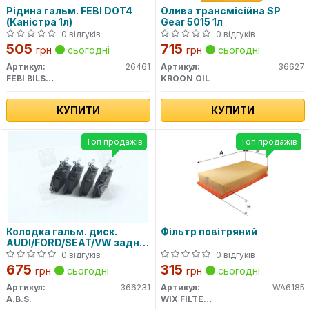
Рідина гальм. FEBI DOT4
Олива трансмісійна SP
(Каністра 1л)
Gear 5015 1л
0 відгуків
0 відгуків
505
715
грн
сьогодні
грн
сьогодні
Артикул:
26461
Артикул:
36627
FEBI BILSTEIN
KROON OIL
КУПИТИ
КУПИТИ
Топ продажів
Топ продажів
Колодка гальм. диск.
Фільтр повітряний
AUDI/FORD/SEAT/VW задн.
(вир-во ABS)
0 відгуків
0 відгуків
675
315
грн
сьогодні
грн
сьогодні
Артикул:
366231
Артикул:
WA6185
A.B.S.
WIX FILTERS