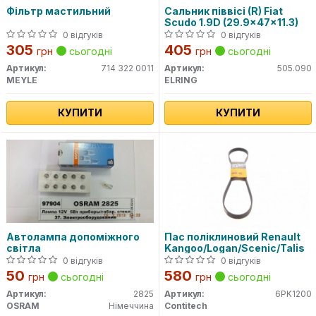
Фільтр мастильний
Сальник піввісі (R) Fiat
Scudo 1.9D (29.9x47x11.3)
0 відгуків
0 відгуків
305
405
грн
сьогодні
грн
сьогодні
Артикул:
714 322 0011
Артикул:
505.090
MEYLE
ELRING
КУПИТИ
КУПИТИ
Автолампа допоміжного
Пас поліклиновий Renault
світла
Kangoo/Logan/Scenic/Talis
0 відгуків
0 відгуків
50
580
грн
сьогодні
грн
сьогодні
Артикул:
2825
Артикул:
6PK1200
OSRAM
Німеччина
Contitech