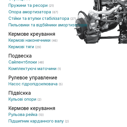
Пружини та ресори
(21)
Опора амортизатора
(67)
Стійки та втулки стабілізатора
(27)
Пильовики та відбійники амортизаторів
(25)
Кермове креування
Кермові наконечники
(46)
Кермові тяги
(29)
Подвеска
Сайлентблоки
(48)
Комплектуючі маточини
(1)
Рулевое управление
Насос гідропідсилювача
(5)
Підвіскка
Кульові опори
(2)
Кермове керування
Рульова рейка
(13)
Підшипник карданного валу
(2)