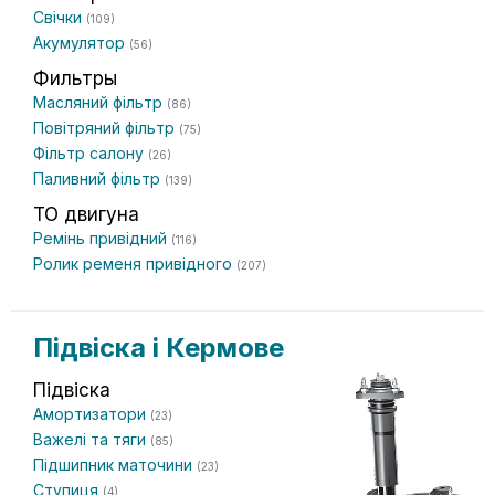
Свічки
(109)
Акумулятор
(56)
Фильтры
Масляний фільтр
(86)
Повітряний фільтр
(75)
Фільтр салону
(26)
Паливний фільтр
(139)
ТО двигуна
Ремінь привідний
(116)
Ролик ременя привідного
(207)
Підвіска і Кермове
Підвіска
Амортизатори
(23)
Важелі та тяги
(85)
Підшипник маточини
(23)
Ступиця
(4)