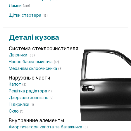
Лампи
(319)
Щітки стартера
(15)
Деталі кузова
Система стеклоочистителя
Двірники
(68)
Насос бачка омивача
(17)
Механізм склоочисника
(8)
Наружные части
Капот
(3)
Решітка радіатора
(1)
Дзеркало зовнішнє
(2)
Підкрилки
(1)
Скло
(1)
Внутренние элементы
Амортизатори капота та багажника
(6)