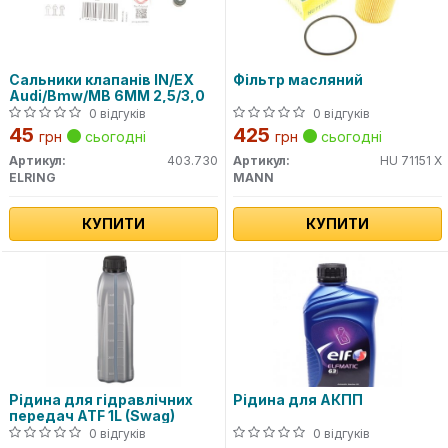
Сальники клапанів IN/EX
Фільтр масляний
Audi/Bmw/MB 6MM 2,5/3,0
0 відгуків
0 відгуків
45
425
грн
сьогодні
грн
сьогодні
Артикул:
403.730
Артикул:
HU 71151 X
ELRING
MANN
КУПИТИ
КУПИТИ
Рідина для гідравлічних
Рідина для АКПП
передач ATF 1L (Swag)
0 відгуків
0 відгуків