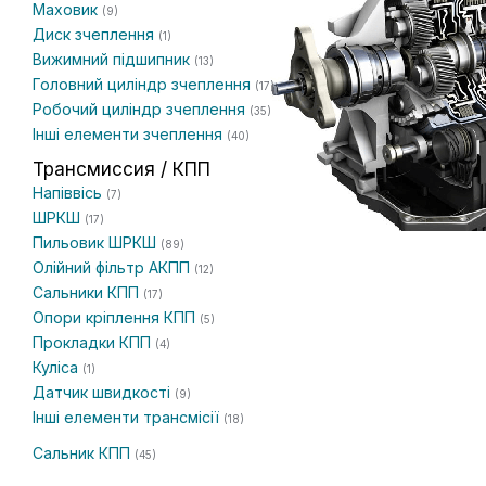
Маховик
(9)
Диск зчеплення
(1)
Вижимний підшипник
(13)
Головний циліндр зчеплення
(17)
Робочий циліндр зчеплення
(35)
Інші елементи зчеплення
(40)
Трансмиссия / КПП
Напіввісь
(7)
ШРКШ
(17)
Пильовик ШРКШ
(89)
Олійний фільтр АКПП
(12)
Сальники КПП
(17)
Опори кріплення КПП
(5)
Прокладки КПП
(4)
Куліса
(1)
Датчик швидкості
(9)
Інші елементи трансмісії
(18)
Сальник КПП
(45)