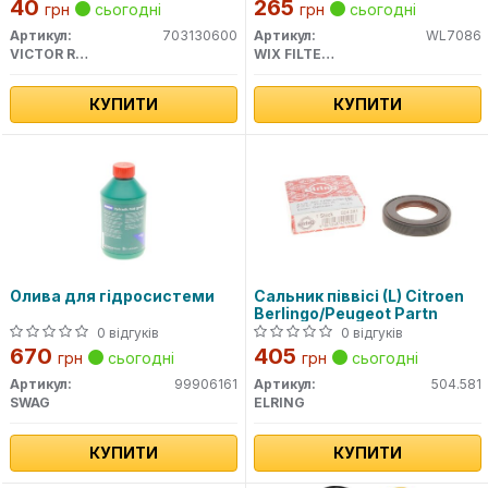
40
265
грн
сьогодні
грн
сьогодні
Артикул:
703130600
Артикул:
WL7086
VICTOR REINZ
WIX FILTERS
КУПИТИ
КУПИТИ
Олива для гідросистеми
Сальник піввісі (L) Citroen
Berlingo/Peugeot Partn
0 відгуків
0 відгуків
670
405
грн
сьогодні
грн
сьогодні
Артикул:
99906161
Артикул:
504.581
SWAG
ELRING
КУПИТИ
КУПИТИ