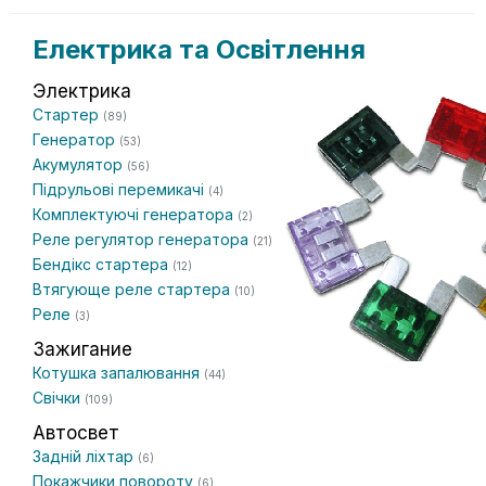
Електрика та Освітлення
Электрика
Стартер
(89)
Генератор
(53)
Акумулятор
(56)
Підрульові перемикачі
(4)
Комплектуючі генератора
(2)
Реле регулятор генератора
(21)
Бендікс стартера
(12)
Втягующе реле стартера
(10)
Реле
(3)
Зажигание
Котушка запалювання
(44)
Свічки
(109)
Автосвет
Задній ліхтар
(6)
Покажчики повороту
(6)