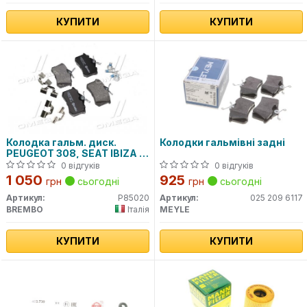
КУПИТИ
КУПИТИ
Колодка гальм. диск.
Колодки гальмівні задні
PEUGEOT 308, SEAT IBIZA V,
VW CADDY задн. (вир-во
0 відгуків
0 відгуків
BREMBO)
1 050
925
грн
сьогодні
грн
сьогодні
Артикул:
P85020
Артикул:
025 209 6117
BREMBO
Італія
MEYLE
КУПИТИ
КУПИТИ