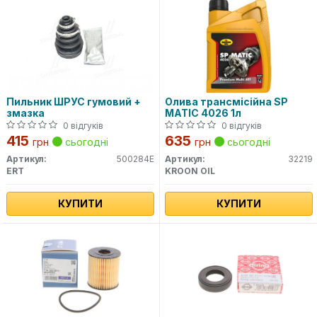
Пильник ШРУС гумовий +
Олива трансмісійна SP
змазка
MATIC 4026 1л
0 відгуків
0 відгуків
415
635
грн
сьогодні
грн
сьогодні
Артикул:
500284E
Артикул:
32219
ERT
KROON OIL
КУПИТИ
КУПИТИ