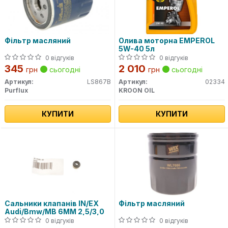
Фільтр масляний
Олива моторна EMPEROL
5W-40 5л
0 відгуків
0 відгуків
345
2 010
грн
сьогодні
грн
сьогодні
Артикул:
LS867B
Артикул:
02334
Purflux
KROON OIL
КУПИТИ
КУПИТИ
Сальники клапанів IN/EX
Фільтр масляний
Audi/Bmw/MB 6MM 2,5/3,0
0 відгуків
0 відгуків