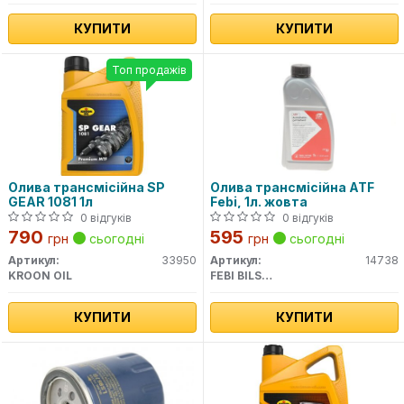
КУПИТИ
КУПИТИ
Топ продажів
Олива трансмісійна SP
Олива трансмісійна ATF
GEAR 1081 1л
Febi, 1л. жовта
0 відгуків
0 відгуків
790
595
грн
сьогодні
грн
сьогодні
Артикул:
33950
Артикул:
14738
KROON OIL
FEBI BILSTEIN
КУПИТИ
КУПИТИ