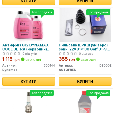
КУПИТИ
КУПИТИ
Топ продажів
Топ продажів
Антифриз G12 DYNAMAX
Пильовик ШРКШ (універс)
COOL ULTRA (червоний)
зовн. 22x81x130 Golf 81-97,
концентрат (4L)
Passat 80-88, AUDI 80 -91
0 відгуків
0 відгуків
1 115
355
грн
сьогодні
грн
сьогодні
Артикул:
500144
Артикул:
D8000E
Dynamax
AUTOFREN
КУПИТИ
КУПИТИ
Топ продажів
Топ продажів