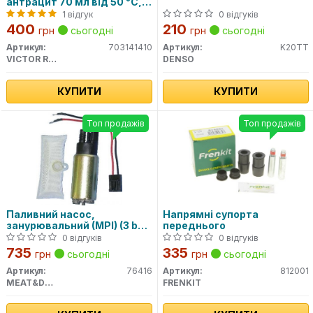
антрацит 70 мл від 50 °C,
до 320 °C
1 відгук
0 відгуків
400
210
грн
сьогодні
грн
сьогодні
Артикул:
703141410
Артикул:
K20TT
VICTOR REINZ
DENSO
КУПИТИ
КУПИТИ
Топ продажів
Топ продажів
Паливний насос,
Напрямні супорта
занурювальний (MPI) (3 bar
переднього
95 l/h)
0 відгуків
0 відгуків
735
335
грн
сьогодні
грн
сьогодні
Артикул:
76416
Артикул:
812001
MEAT&DORIA
FRENKIT