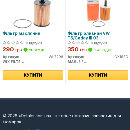
Фільтр масляний
Фільтр оливний VW
T5/Caddy III 03-
0 відгуків
0 відгуків
290
350
грн
сьогодні
грн
сьогодні
Артикул:
WL7296
Артикул:
OX188D
WIX FILTERS
MAHLE / KNECHT
КУПИТИ
КУПИТИ
© 2026 «Detaler.com.ua» - інтернет магазин запчастин для
іномарок