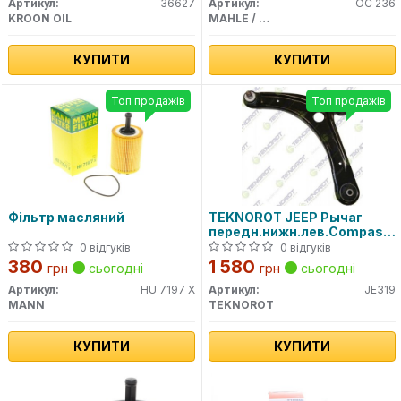
Артикул:
36627
Артикул:
OC 236
KROON OIL
MAHLE / KNECHT
КУПИТИ
КУПИТИ
Топ продажів
Топ продажів
Фільтр масляний
TEKNOROT JEEP Рычаг
передн.нижн.лев.Compass,P
Caliber 06-
0 відгуків
0 відгуків
380
1 580
грн
сьогодні
грн
сьогодні
Артикул:
HU 7197 X
Артикул:
JE319
MANN
TEKNOROT
КУПИТИ
КУПИТИ