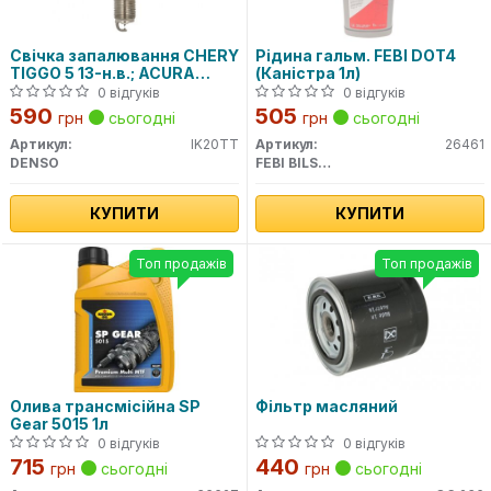
Свічка запалювання CHERY
Рідина гальм. FEBI DOT4
TIGGO 5 13-н.в.; ACURA
(Каністра 1л)
LEGEND II 91-96; ALFA
0 відгуків
0 відгуків
ROMEO 145 (930) 94-01;
590
505
грн
сьогодні
грн
сьогодні
Артикул:
IK20TT
Артикул:
26461
DENSO
FEBI BILSTEIN
КУПИТИ
КУПИТИ
Топ продажів
Топ продажів
Олива трансмісійна SP
Фільтр масляний
Gear 5015 1л
0 відгуків
0 відгуків
715
440
грн
сьогодні
грн
сьогодні