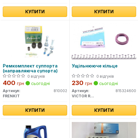
КУПИТИ
КУПИТИ
Ремкомплект суппорта
Ущільнююче кільце
(направляюча супорта)
0 відгуків
0 відгуків
400
230
грн
сьогодні
грн
сьогодні
Артикул:
810002
Артикул:
815324600
FRENKIT
VICTOR REINZ
КУПИТИ
КУПИТИ