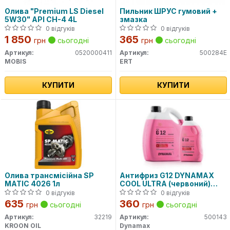
Олива "Premium LS Diesel
Пильник ШРУС гумовий +
5W30" API CH-4 4L
змазка
0 відгуків
0 відгуків
1 850
365
грн
сьогодні
грн
сьогодні
Артикул:
0520000411
Артикул:
500284E
MOBIS
ERT
КУПИТИ
КУПИТИ
Олива трансмісійна SP
Антифриз G12 DYNAMAX
MATIC 4026 1л
COOL ULTRA (червоний)
концентрат (1L)
0 відгуків
0 відгуків
635
360
грн
сьогодні
грн
сьогодні
Артикул:
32219
Артикул:
500143
KROON OIL
Dynamax