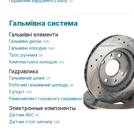
Підшипник карданного валу
(2)
Гальмівна система
Гальмівні елементи
Гальмівні диски
(105)
Гальмівні колодки
(140)
Трос ручника
(4)
Комплектуючі колодок
(33)
Гидравлика
Гальмівний шланг
(7)
Робочий гальмівний циліндр
(4)
Супорт
(112)
Ремкомплект головного гальмівного циліндра
(1)
Электронные компоненты
Датчик АБС
(5)
Датчик стоп сигналу
(48)