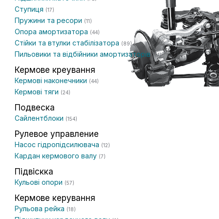
Ступиця
(17)
Пружини та ресори
(11)
Опора амортизатора
(44)
Стійки та втулки стабілізатора
(89)
Пильовики та відбійники амортизаторів
(14)
Кермове креування
Кермові наконечники
(44)
Кермові тяги
(24)
Подвеска
Сайлентблоки
(154)
Рулевое управление
Насос гідропідсилювача
(12)
Кардан кермового валу
(7)
Підвіскка
Кульові опори
(57)
Кермове керування
Рульова рейка
(18)