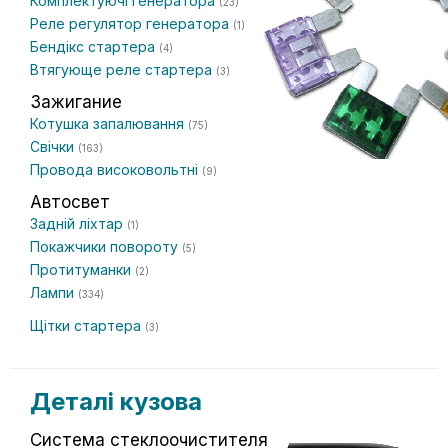
Комплектуючі генератора
(23)
Реле регулятор генератора
(1)
Бендікс стартера
(4)
Втягующе реле стартера
(3)
Зажигание
Котушка запалювання
(75)
Свічки
(163)
Провода високовольтні
(9)
Автосвет
Задній ліхтар
(1)
Покажчики повороту
(5)
Протитуманки
(2)
Лампи
(334)
Щітки стартера
(3)
Деталі кузова
Система стеклоочистителя