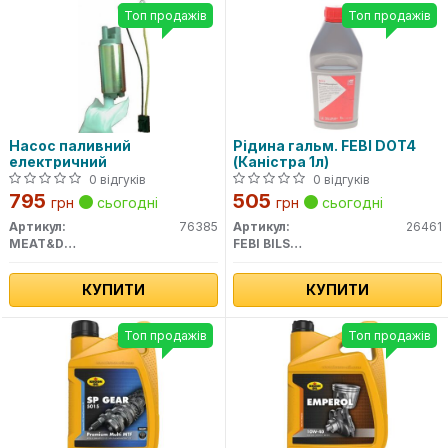
Топ продажів
Топ продажів
Насос паливний
Рідина гальм. FEBI DOT4
електричний
(Каністра 1л)
0 відгуків
0 відгуків
795
505
грн
сьогодні
грн
сьогодні
Артикул:
76385
Артикул:
26461
MEAT&DORIA
FEBI BILSTEIN
КУПИТИ
КУПИТИ
Топ продажів
Топ продажів