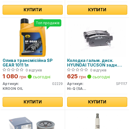
КУПИТИ
КУПИТИ
Топ продажів
Олива трансмісійна SP
Колодка гальм. диск.
GEAR 1011 1л
HYUNDAI TUCSON задн.
(вир-во SANGSIN)
0 відгуків
0 відгуків
1 080
625
грн
сьогодні
грн
сьогодні
Артикул:
02229
Артикул:
SP1117
KROON OIL
Hi-Q (SANGSIN)
КУПИТИ
КУПИТИ