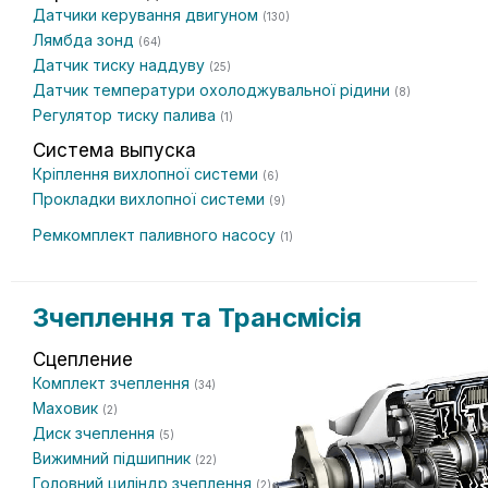
Датчики керування двигуном
(130)
Лямбда зонд
(64)
Датчик тиску наддуву
(25)
Датчик температури охолоджувальної рідини
(8)
Регулятор тиску палива
(1)
Система выпуска
Кріплення вихлопної системи
(6)
Прокладки вихлопної системи
(9)
Ремкомплект паливного насосу
(1)
Зчеплення та Трансмісія
Сцепление
Комплект зчеплення
(34)
Маховик
(2)
Диск зчеплення
(5)
Вижимний підшипник
(22)
Головний циліндр зчеплення
(2)