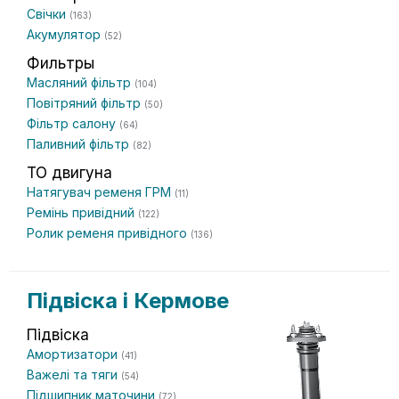
Свічки
(163)
Акумулятор
(52)
Фильтры
Масляний фільтр
(104)
Повітряний фільтр
(50)
Фільтр салону
(64)
Паливний фільтр
(82)
ТО двигуна
Натягувач ременя ГРМ
(11)
Ремінь привідний
(122)
Ролик ременя привідного
(136)
Підвіска і Кермове
Підвіска
Амортизатори
(41)
Важелі та тяги
(54)
Підшипник маточини
(72)