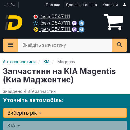
UA
RU
Про нас
Доставка і оплата
Контакти
0547111
(099)
0547111
(097)
0547111
(063)
Знайдіть запчастину
Автозапчастини
KIA
Magentis
Запчастини на KIA Magentis
(Киа Маджентис)
Знайдено 4 319 запчастин
Уточніть автомобіль:
Виберіть рік
KIA