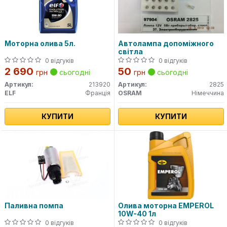
Моторна олива 5л.
Автолампа допоміжного
світла
0 відгуків
0 відгуків
2 690
50
грн
сьогодні
грн
сьогодні
Артикул:
213920
Артикул:
2825
ELF
Франція
OSRAM
Німеччина
КУПИТИ
КУПИТИ
Паливна помпа
Олива моторна EMPEROL
10W-40 1л
0 відгуків
0 відгуків