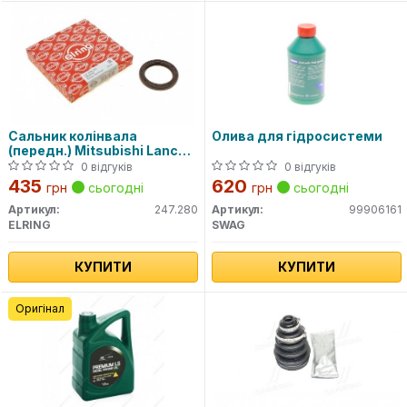
Сальник колінвала
Олива для гідросистеми
(передн.) Mitsubishi Lancer
1.8D
0 відгуків
0 відгуків
435
620
грн
сьогодні
грн
сьогодні
Артикул:
247.280
Артикул:
99906161
ELRING
SWAG
КУПИТИ
КУПИТИ
Оригінал