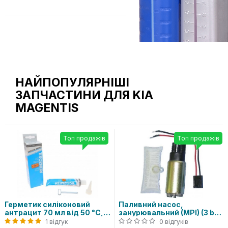
НАЙПОПУЛЯРНІШІ
ЗАПЧАСТИНИ ДЛЯ KIA
MAGENTIS
Топ продажів
Топ продажів
Герметик силіконовий
Паливний насос,
антрацит 70 мл від 50 °C,
занурювальний (MPI) (3 bar
до 320 °C
95 l/h)
1 відгук
0 відгуків