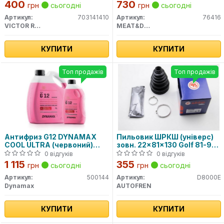
400
730
грн
сьогодні
грн
сьогодні
Артикул:
703141410
Артикул:
76416
VICTOR REINZ
MEAT&DORIA
КУПИТИ
КУПИТИ
Топ продажів
Топ продажів
Антифриз G12 DYNAMAX
Пильовик ШРКШ (універс)
COOL ULTRA (червоний)
зовн. 22x81x130 Golf 81-97,
концентрат (4L)
Passat 80-88, AUDI 80 -91
0 відгуків
0 відгуків
1 115
355
грн
сьогодні
грн
сьогодні
Артикул:
500144
Артикул:
D8000E
Dynamax
AUTOFREN
КУПИТИ
КУПИТИ