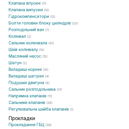
Клапана впускні
(11)
Клапана випускні
(15)
Гідрокомпенсатори
(12)
Болти головки блоку циліндрів
(20)
Розподільний вал
(7)
Колінвал
(2)
Сальник коленвала
(61)
Шків колінвалу
(15)
Масляний насос
(15)
Шатун
(2)
Вкладиші корінні
(16)
Вкладиші шатунні
(4)
Подушки двигуна
(8)
Сальник розподільника
(21)
Напрямна клапанів
(11)
Сальники клапанів
(38)
Регулювальна шайба клапанів
(1)
Прокладки
Прокладання ГБЦ
(38)