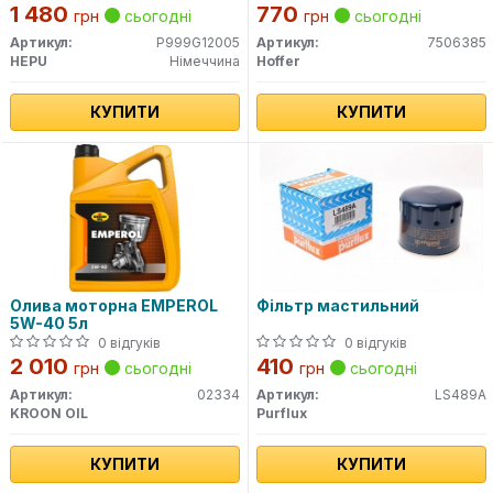
1 480
770
грн
сьогодні
грн
сьогодні
Артикул:
P999G12005
Артикул:
7506385
HEPU
Німеччина
Hoffer
КУПИТИ
КУПИТИ
Олива моторна EMPEROL
Фільтр мастильний
5W-40 5л
0 відгуків
0 відгуків
2 010
410
грн
сьогодні
грн
сьогодні
Артикул:
02334
Артикул:
LS489A
KROON OIL
Purflux
КУПИТИ
КУПИТИ