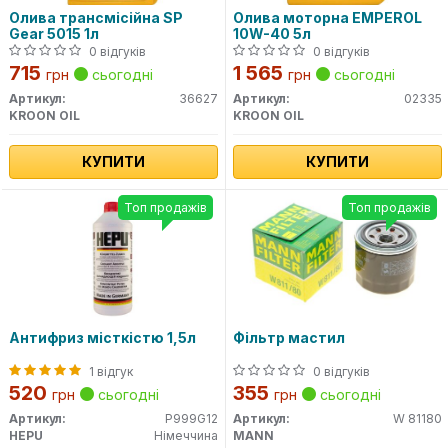
Олива трансмісійна SP
Олива моторна EMPEROL
Gear 5015 1л
10W-40 5л
0 відгуків
0 відгуків
715
1 565
грн
сьогодні
грн
сьогодні
Артикул:
36627
Артикул:
02335
KROON OIL
KROON OIL
КУПИТИ
КУПИТИ
Топ продажів
Топ продажів
Антифриз місткістю 1,5л
Фільтр мастил
1 відгук
0 відгуків
520
355
грн
сьогодні
грн
сьогодні
Артикул:
P999G12
Артикул:
W 81180
HEPU
Німеччина
MANN