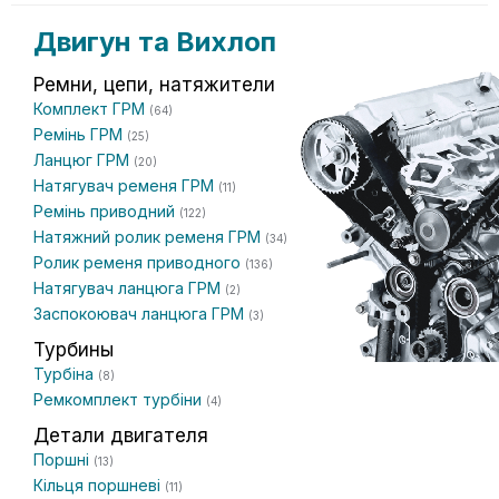
Двигун та Вихлоп
Ремни, цепи, натяжители
Комплект ГРМ
(64)
Ремінь ГРМ
(25)
Ланцюг ГРМ
(20)
Натягувач ременя ГРМ
(11)
Ремінь приводний
(122)
Натяжний ролик ременя ГРМ
(34)
Ролик ременя приводного
(136)
Натягувач ланцюга ГРМ
(2)
Заспокоювач ланцюга ГРМ
(3)
Турбины
Турбіна
(8)
Ремкомплект турбіни
(4)
Детали двигателя
Поршні
(13)
Кільця поршневі
(11)