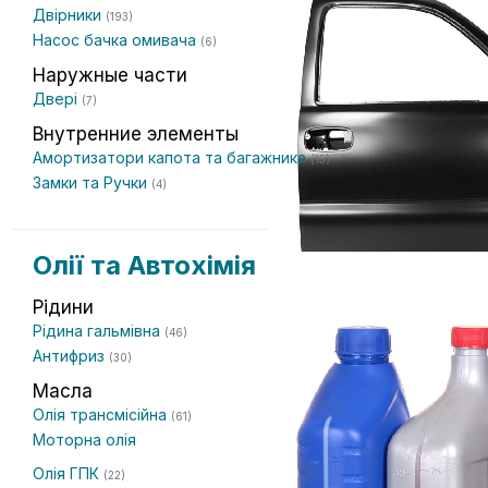
Двірники
(193)
Насос бачка омивача
(6)
Наружные части
Двері
(7)
Внутренние элементы
Амортизатори капота та багажника
(15)
Замки та Ручки
(4)
Олії та Автохімія
Рідини
Рідина гальмівна
(46)
Антифриз
(30)
Масла
Олія трансмісійна
(61)
Моторна олія
Олія ГПК
(22)