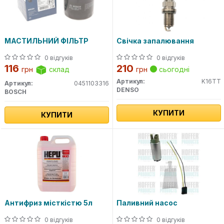
МАСТИЛЬНИЙ ФІЛЬТР
Свічка запалювання
0 відгуків
0 відгуків
116
210
грн
склад
грн
сьогодні
Артикул:
K16TT
Артикул:
0451103316
DENSO
BOSCH
КУПИТИ
КУПИТИ
Антифриз місткістю 5л
Паливний насос
0 відгуків
0 відгуків