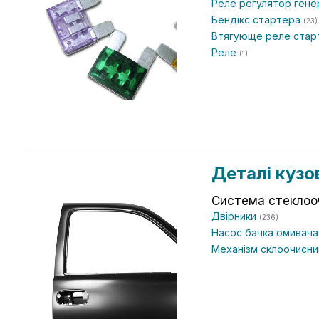
Реле регулятор ген
Бендікс стартера
(23)
Втягующе реле ста
Реле
(1)
Деталі кузо
Система стеклоо
Двірники
(236)
Насос бачка омивач
Механізм склоочисн