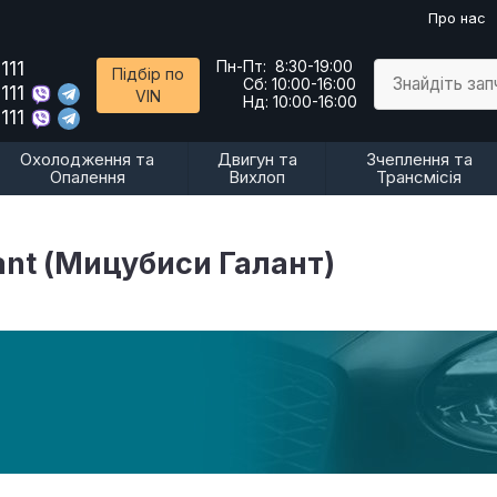
Про нас
111
Пн-Пт:
8:30-19:00
Підбір по
Знайдіть за
Сб:
10:00-16:00
111
VIN
Нд:
10:00-16:00
111
Охолодження та
Двигун та
Зчеплення та
Опалення
Вихлоп
Трансмісія
ant (Мицубиси Галант)