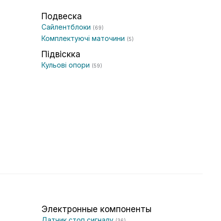
Подвеска
Сайлентблоки
(69)
Комплектуючі маточини
(5)
Підвіскка
Кульові опори
(59)
Электронные компоненты
Датчик стоп сигналу
(36)