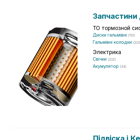
Запчастини 
ТО тормозной си
Диски гальмівні
(113)
Гальмівні колодки
(222
Электрика
Свічки
(232)
Акумулятор
(34)
Підвіска і 