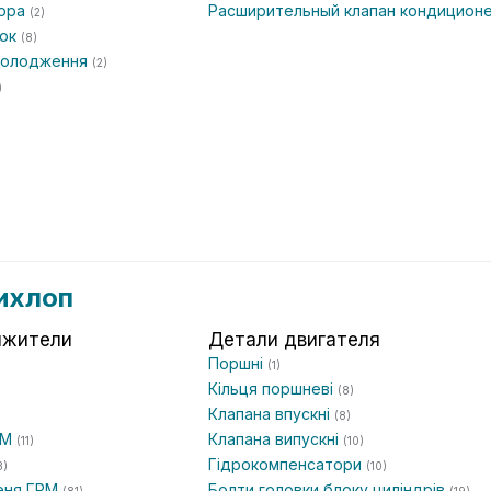
тора
Расширительный клапан кондицион
(2)
чок
(8)
охолодження
(2)
)
ихлоп
яжители
Детали двигателя
Поршні
(1)
Кільця поршневі
(8)
Клапана впускні
(8)
РМ
Клапана випускні
(11)
(10)
Гідрокомпенсатори
8)
(10)
еня ГРМ
Болти головки блоку циліндрів