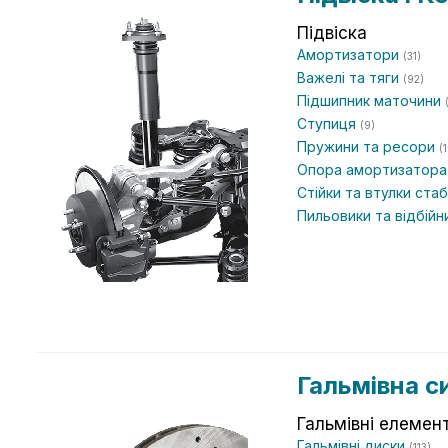
Підвіска
Амортизатори
(31)
Важелі та тяги
(92)
Підшипник маточини
Ступиця
(9)
Пружини та ресори
(
Опора амортизатор
Стійки та втулки ста
Пильовики та відбій
Гальмівна с
Гальмівні елемен
Гальмівні диски
(113)