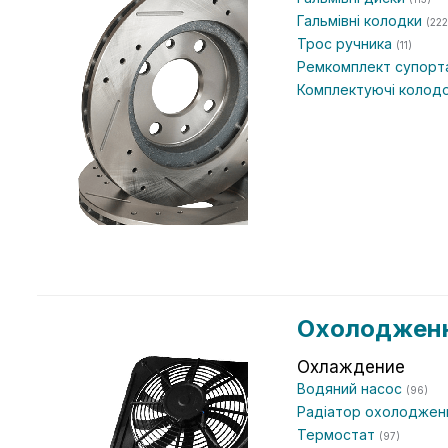
Гальмівні колодки
(222
Трос ручника
(11)
Ремкомплект супор
Комплектуючі колод
Охолодженн
Охлаждение
Водяний насос
(96)
Радіатор охолоджен
Термостат
(97)