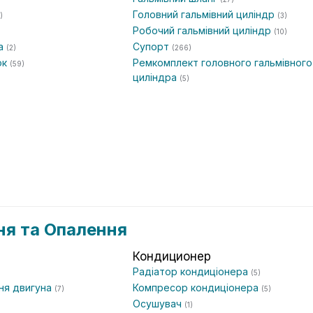
Головний гальмівний циліндр
)
(3)
Робочий гальмівний циліндр
(10)
та
Супорт
(2)
(266)
ок
Ремкомплект головного гальмівного
(59)
циліндра
(5)
я та Опалення
Кондиционер
Радіатор кондиціонера
(5)
ня двигуна
Компресор кондиціонера
(7)
(5)
Осушувач
(1)