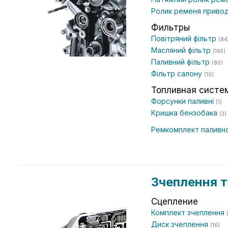
Ролик ременя приво
Фильтры
Повітряний фільтр
(84
Масляний фільтр
(165)
Паливний фільтр
(80)
Фільтр салону
(10)
Топливная систе
Форсунки паливні
(1)
Кришка бензобака
(3)
Ремкомплект паливн
Зчеплення т
Сцепление
Комплект зчеплення
Диск зчеплення
(16)