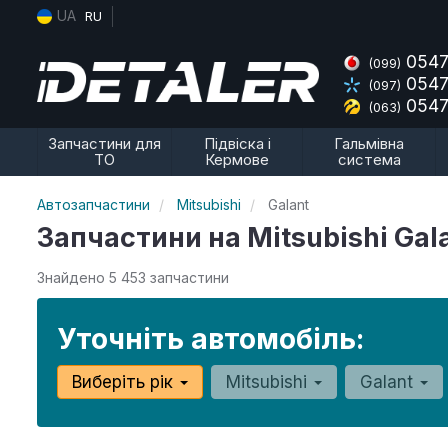
UA
RU
0547
(099)
0547
(097)
0547
(063)
Запчастини для
Підвіска і
Гальмівна
ТО
Кермове
система
Автозапчастини
Mitsubishi
Galant
Запчастини на Mitsubishi Gal
Знайдено 5 453 запчастини
Уточніть автомобіль:
Виберіть рік
Mitsubishi
Galant