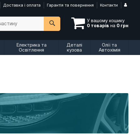
Доставка і оплата
Гарантія та повернення
Контакти
У вашому кошику
пчастину
0 товарів
на
0 грн
Електрика та
Деталі
Олії та
Освітлення
кузова
Автохімія