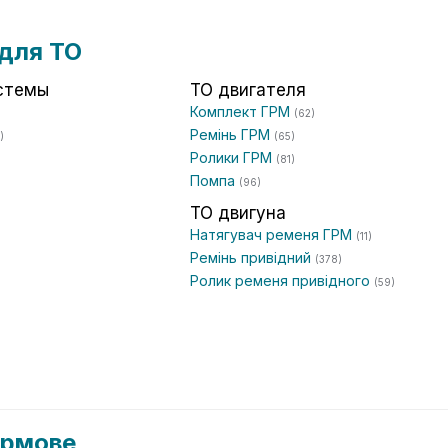
для ТО
стемы
ТО двигателя
Комплект ГРМ
(62)
Ремінь ГРМ
)
(65)
Ролики ГРМ
(81)
Помпа
(96)
ТО двигуна
Натягувач ременя ГРМ
(11)
Ремінь привідний
(378)
Ролик ременя привідного
(59)
Кермове