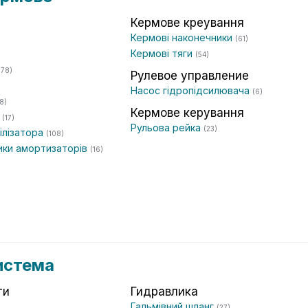
Кермове креування
Кермові наконечники
(61)
Кермові тяги
(54)
(78)
Рулевое управление
Насос гідропідсилювача
(6)
18)
Кермове керування
а
(17)
Рульова рейка
(23)
білізатора
(108)
ники амортизаторів
(16)
истема
ти
Гидравлика
Гальмівний шланг
(27)