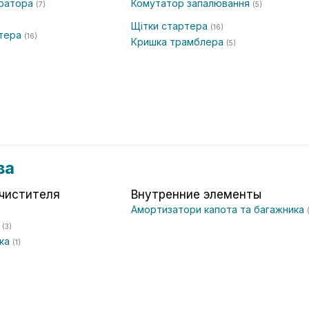
ератора
Комутатор запалювання
(7)
(5)
Щітки стартера
(16)
ртера
(16)
Кришка трамблера
(5)
ва
чистителя
Внутренние элементы
Амортизатори капота та багажника
а
(3)
ика
(1)