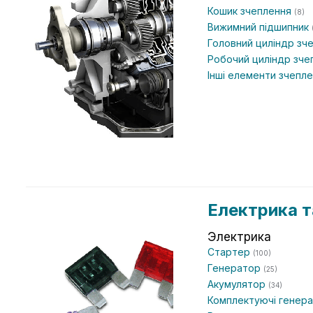
Кошик зчеплення
(8)
Вижимний підшипник
Головний циліндр зч
Робочий циліндр зч
Інші елементи зчепл
Електрика т
Электрика
Стартер
(100)
Генератор
(25)
Акумулятор
(34)
Комплектуючі генер