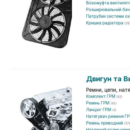
Віскомуфта вентиля
Розширювальний ба
Патрубки системи 
Кришка радіатора
(38
Двигун та В
Ремни, цепи, нат
Комплект ГРМ
(62)
Ремінь ГРМ
(65)
Ланцюг ГРМ
(4)
Натягувач ременя Г
Ремінь приводний
(37
Натяжний ролик рем