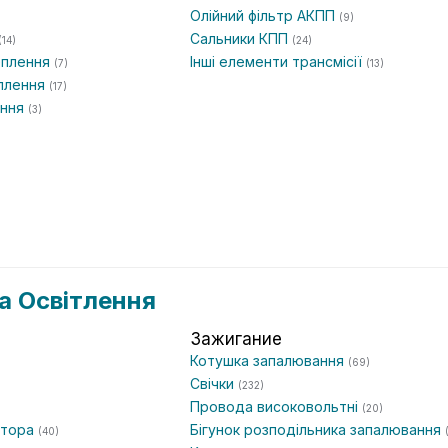
Олійний фільтр АКПП
(9)
Сальники КПП
(14)
(24)
еплення
Інші елементи трансмісії
(7)
(13)
еплення
(17)
ення
(3)
а Освітлення
Зажигание
Котушка запалювання
(69)
Свічки
(232)
Провода високовольтні
(20)
атора
Бігунок розподільника запалювання
(40)