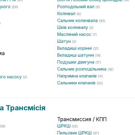
(81)
(19)
дного
Розподільний вал
(59)
(6)
Колінвал
(6)
Сальник коленвала
(93)
)
Шків колінвалу
(2)
Масляний насос
(7)
Шатун
(2)
Вкладиші корінні
(21)
ма
Вкладиші шатунні
(14)
Подушки двигуна
(17)
Сальник розподільника
(42)
Напрямна клапанів
ого насосу
(11)
(2)
Сальники клапанів
(33)
а Трансмісія
Трансмиссия / КПП
ШРКШ
(58)
(33)
Пильовик ШРКШ
(97)