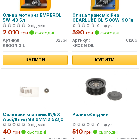
Олива моторна EMPEROL
Олива трансмісійна
5W-40 5л
GEARLUBE GL-5 80W-90 1л
0 відгуків
0 відгуків
2 010
590
грн
сьогодні
грн
сьогодні
Артикул:
02334
Артикул:
01206
KROON OIL
KROON OIL
КУПИТИ
КУПИТИ
Сальники клапанів IN/EX
Ролик обвідний
Audi/Bmw/MB 6MM 2,5/3,0
0 відгуків
0 відгуків
40
510
грн
сьогодні
грн
сьогодні