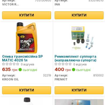
Артикул:
703130600
Артикул:
532016010
VICTOR REINZ
INA
КУПИТИ
КУПИТИ
Олива трансмісійна SP
Ремкомплект суппорта
MATIC 4026 1л
(направляюча супорта)
0 відгуків
0 відгуків
635
400
грн
сьогодні
грн
сьогодні
Артикул:
32219
Артикул:
810002
KROON OIL
FRENKIT
КУПИТИ
КУПИТИ