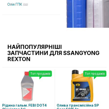
Олія ГПК
(32)
НАЙПОПУЛЯРНІШІ
ЗАПЧАСТИНИ ДЛЯ SSANGYONG
REXTON
Топ продажів
Топ продажів
Рідина гальм. FEBI DOT4
Олива трансмісійна SP