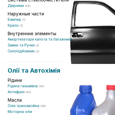
Система стеклоочистителя
Двірники
(69)
Наружные части
Бампер
(1)
Крило
(1)
Внутренние элементы
Амортизатори капота та багажника
(21)
Замки та Ручки
(2)
Склопідйомник
(2)
Олії та Автохімія
Рідини
Рідина гальмівна
(40)
Антифриз
(63)
Масла
Олія трансмісійна
(98)
Моторна олія