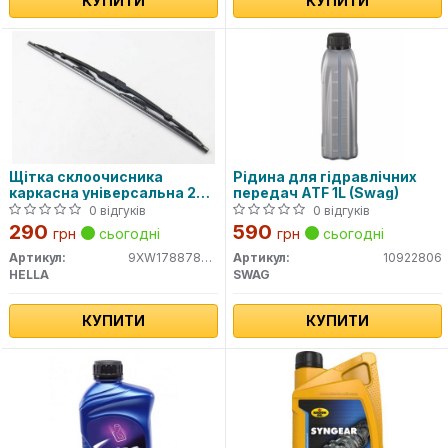
КУПИТИ
КУПИТИ
Щітка склоочисника
Рідина для гідравлічних
каркасна універсальна 20"
передач ATF 1L (Swag)
(500мм)
0 відгуків
0 відгуків
290
590
грн
сьогодні
грн
сьогодні
Артикул:
9XW178878201
Артикул:
10922806
HELLA
SWAG
КУПИТИ
КУПИТИ