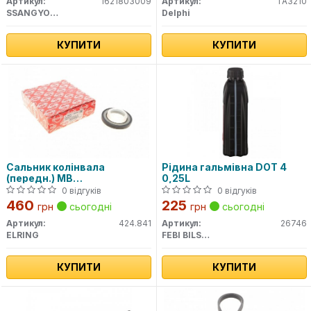
Артикул:
1621803009
Артикул:
TA3210
SSANGYONG
Delphi
КУПИТИ
КУПИТИ
Сальник колінвала
Рідина гальмівна DOT 4
(передн.) MB
0,25L
OM601/602/611/612 (
0 відгуків
0 відгуків
460
225
грн
сьогодні
грн
сьогодні
Артикул:
424.841
Артикул:
26746
ELRING
FEBI BILSTEIN
КУПИТИ
КУПИТИ