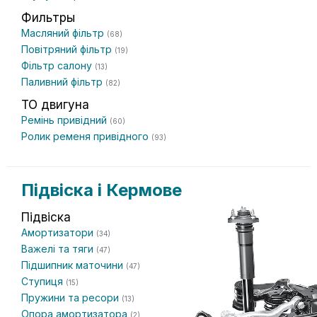
Фильтры
Масляний фільтр
(68)
Повітряний фільтр
(19)
Фільтр салону
(13)
Паливний фільтр
(82)
ТО двигуна
Ремінь привідний
(60)
Ролик ременя привідного
(93)
Підвіска і Кермове
Підвіска
Амортизатори
(34)
Важелі та тяги
(47)
Підшипник маточини
(47)
Ступиця
(15)
Пружини та ресори
(13)
Опора амортизатора
(2)