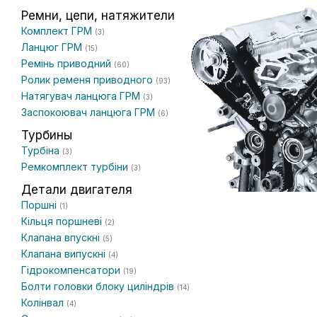
Ремни, цепи, натяжители
Комплект ГРМ
(3)
Ланцюг ГРМ
(15)
Ремінь приводний
(60)
Ролик ременя приводного
(93)
Натягувач ланцюга ГРМ
(3)
Заспокоювач ланцюга ГРМ
(6)
Турбины
Турбіна
(3)
Ремкомплект турбіни
(3)
Детали двигателя
Поршні
(1)
Кільця поршневі
(2)
Клапана впускні
(5)
Клапана випускні
(4)
Гідрокомпенсатори
(19)
Болти головки блоку циліндрів
(14)
Колінвал
(4)