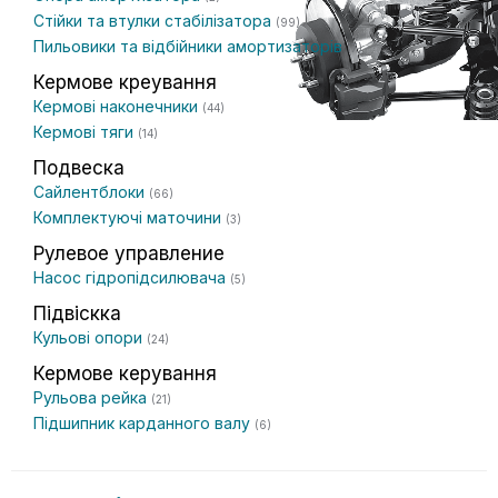
Стійки та втулки стабілізатора
(99)
Пильовики та відбійники амортизаторів
(7)
Кермове креування
Кермові наконечники
(44)
Кермові тяги
(14)
Подвеска
Сайлентблоки
(66)
Комплектуючі маточини
(3)
Рулевое управление
Насос гідропідсилювача
(5)
Підвіскка
Кульові опори
(24)
Кермове керування
Рульова рейка
(21)
Підшипник карданного валу
(6)