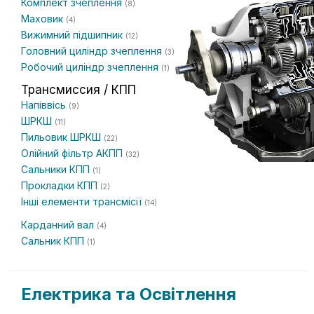
Комплект зчеплення
(8)
Маховик
(4)
Вижимний підшипник
(12)
Головний циліндр зчеплення
(3)
Робочий циліндр зчеплення
(1)
Трансмиссия / КПП
Напіввісь
(9)
ШРКШ
(11)
Пильовик ШРКШ
(22)
Олійний фільтр АКПП
(32)
Сальники КПП
(1)
Прокладки КПП
(2)
Інші елементи трансмісії
(14)
Карданний вал
(4)
Сальник КПП
(1)
Електрика та Освітлення