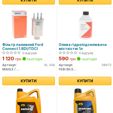
КУПИТИ
КУПИТИ
Фільтр паливний Ford
Олива гідропідсилювача
Connect 1.8DI/TDCI
місткістю 1л
0 відгуків
0 відгуків
1 120
590
грн
сьогодні
грн
сьогодні
Артикул:
KL 446
Артикул:
08972
MAHLE / KNECHT
FEBI BILSTEIN
КУПИТИ
КУПИТИ