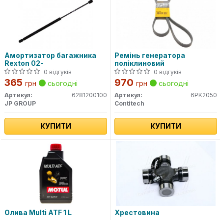
Амортизатор багажника
Ремінь генератора
Rexton 02-
поліклиновий
0 відгуків
0 відгуків
365
970
грн
сьогодні
грн
сьогодні
Артикул:
6281200100
Артикул:
6PK2050
JP GROUP
Contitech
КУПИТИ
КУПИТИ
Олива Multi ATF 1 L
Хрестовина