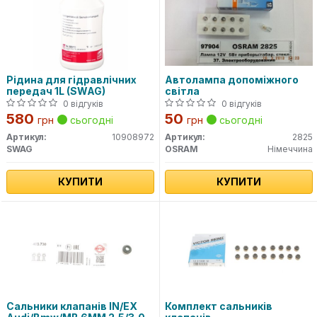
Рідина для гідравлічних
Автолампа допоміжного
передач 1L (SWAG)
світла
0 відгуків
0 відгуків
580
50
грн
сьогодні
грн
сьогодні
Артикул:
10908972
Артикул:
2825
SWAG
OSRAM
Німеччина
КУПИТИ
КУПИТИ
Сальники клапанів IN/EX
Комплект сальників