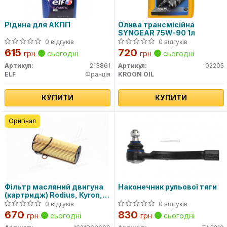
Рідина для АКПП
Олива трансмісійна
SYNGEAR 75W-90 1л
0 відгуків
0 відгуків
615
720
грн
сьогодні
грн
сьогодні
Артикул:
213861
Артикул:
02205
ELF
Франція
KROON OIL
КУПИТИ
КУПИТИ
Оригінал
Фільтр масляний двигуна
Наконечник рульової тяги
(картридж) Rodius, Kyron,
Actyon (Sports 2012),
0 відгуків
0 відгуків
Rexton (вир-во SsangYong)
670
830
грн
сьогодні
грн
сьогодні