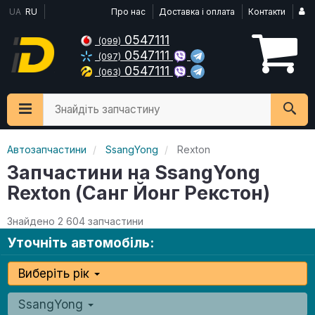
UA
RU
Про нас
Доставка і оплата
Контакти
0547111
(099)
0547111
(097)
0547111
(063)
Знайдіть запчастину
Автозапчастини
SsangYong
Rexton
Запчастини на SsangYong
Rexton (Санг Йонг Рекстон)
Знайдено 2 604 запчастини
Уточніть автомобіль:
Виберіть рік
SsangYong