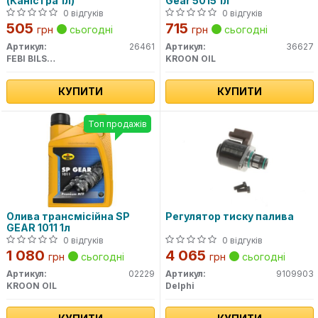
(Каністра 1л)
Gear 5015 1л
0 відгуків
0 відгуків
505
715
грн
сьогодні
грн
сьогодні
Артикул:
26461
Артикул:
36627
FEBI BILSTEIN
KROON OIL
КУПИТИ
КУПИТИ
Топ продажів
Олива трансмісійна SP
Регулятор тиску палива
GEAR 1011 1л
0 відгуків
0 відгуків
1 080
4 065
грн
сьогодні
грн
сьогодні
Артикул:
02229
Артикул:
9109903
KROON OIL
Delphi