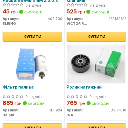
Audi/Bmw/MB 6MM 2,5/3,0
клапанів
0 відгуків
0 відгуків
45
525
грн
сьогодні
грн
сьогодні
Артикул:
403.730
Артикул:
123130612
ELRING
VICTOR REINZ
КУПИТИ
КУПИТИ
Фільтр палива
Ролик натяжний
0 відгуків
0 відгуків
885
765
грн
сьогодні
грн
сьогодні
Артикул:
HDF924
Артикул:
531071810
Delphi
INA