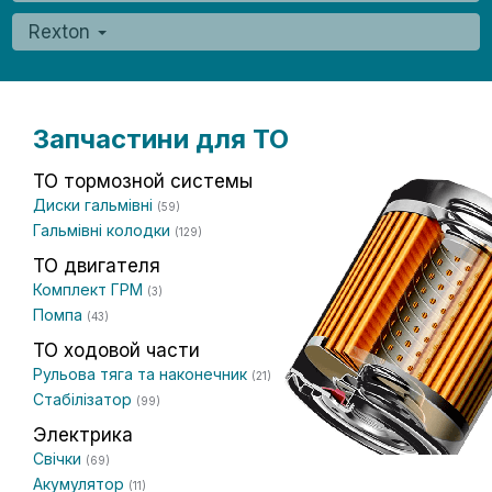
Rexton
Запчастини для ТО
ТО тормозной системы
Диски гальмівні
(59)
Гальмівні колодки
(129)
ТО двигателя
Комплект ГРМ
(3)
Помпа
(43)
ТО ходовой части
Рульова тяга та наконечник
(21)
Стабілізатор
(99)
Электрика
Свічки
(69)
Акумулятор
(11)