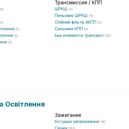
Трансмиссия / КПП
ШРКШ
(6)
(2)
Пильовик ШРКШ
(11)
Олійний фільтр АКПП
(5)
(2)
еплення
Сальники КПП
(1)
(2)
еплення
Інші елементи трансмісії
(2)
(12)
ення
(3)
а Освітлення
Зажигание
Котушка запалювання
(18)
Свічки
(152)