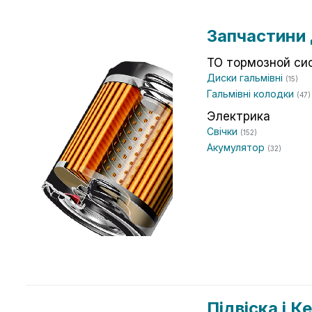
Запчастини 
ТО тормозной си
Диски гальмівні
(15)
Гальмівні колодки
(47)
Электрика
Свічки
(152)
Акумулятор
(32)
Підвіска і 