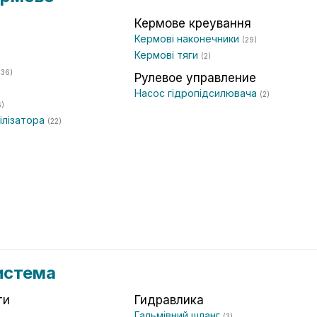
Кермове креування
Кермові наконечники
(29)
Кермові тяги
(2)
(36)
Рулевое управление
Насос гідропідсилювача
(2)
6)
білізатора
(22)
истема
ти
Гидравлика
Гальмівний шланг
(3)