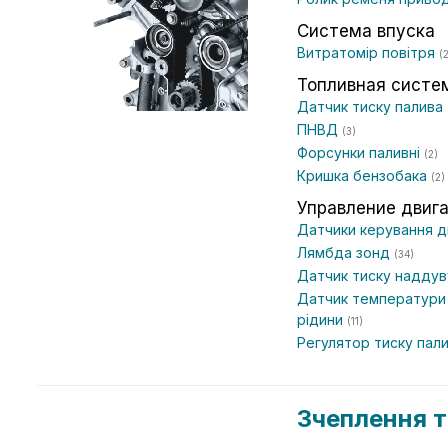
Система впуска
Витратомір повітря
(
Топливная систе
Датчик тиску палива
ПНВД
(3)
Форсунки паливні
(2)
Кришка бензобака
(2)
Управление двиг
Датчики керування 
Лямбда зонд
(34)
Датчик тиску надду
Датчик температури
рідини
(11)
Регулятор тиску пал
Зчеплення т