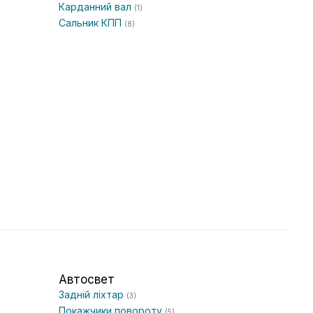
Карданний вал
(1)
Сальник КПП
(8)
Автосвет
Задній ліхтар
(3)
Покажчики повороту
(5)