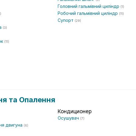
Головний гальмівний циліндр
(1)
Робочий гальмівний циліндр
)
(11)
Супорт
(29)
та
(3)
ок
(11)
я та Опалення
Кондиционер
Осушувач
(7)
ня двигуна
(6)