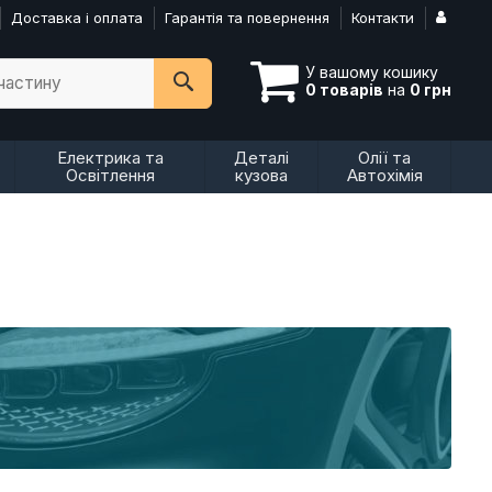
Доставка і оплата
Гарантія та повернення
Контакти
У вашому кошику
пчастину
0 товарів
на
0 грн
Електрика та
Деталі
Олії та
Освітлення
кузова
Автохімія