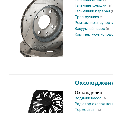
Гальмівні колодки
(47)
Гальмівний барабан
(1
Трос ручника
(6)
Ремкомплект супор
Вакуумний насос
(1)
Комплектуючі колод
Охолодженн
Охлаждение
Водяний насос
(64)
Радіатор охолоджен
Термостат
(65)