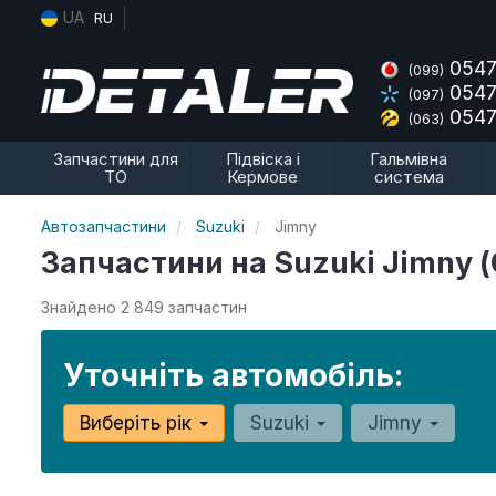
UA
RU
0547
(099)
0547
(097)
0547
(063)
Запчастини для
Підвіска і
Гальмівна
ТО
Кермове
система
Автозапчастини
Suzuki
Jimny
Запчастини на Suzuki Jimny
Знайдено 2 849 запчастин
Уточніть автомобіль:
Виберіть рік
Suzuki
Jimny