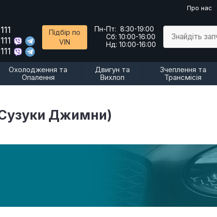
Про нас
111
Пн-Пт:
8:30-19:00
Підбір по
Знайдіть за
Сб:
10:00-16:00
111
VIN
Нд:
10:00-16:00
111
Охолодження та
Двигун та
Зчеплення та
Опалення
Вихлоп
Трансмісія
 (Сузуки Джимни)