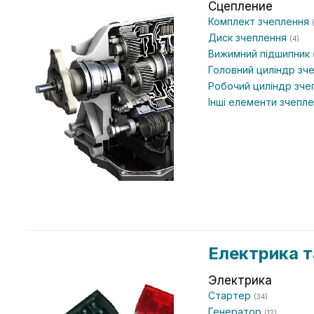
Сцепление
Комплект зчеплення
Диск зчеплення
(4)
Вижимний підшипник
Головний циліндр зч
Робочий циліндр зч
Інші елементи зчепл
Електрика т
Электрика
Стартер
(34)
Генератор
(12)