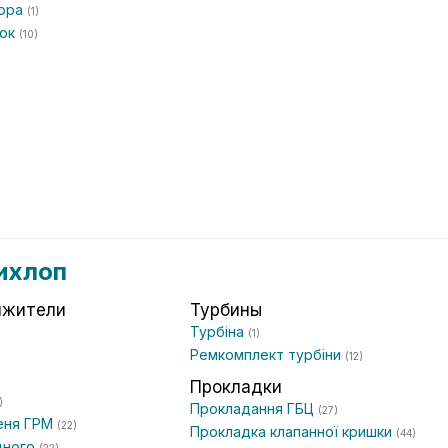
тора
(1)
чок
(10)
)
ихлоп
яжители
Турбины
Турбіна
(1)
Ремкомплект турбіни
(12)
Прокладки
)
Прокладання ГБЦ
(27)
еня ГРМ
(22)
Прокладка клапанної кришки
(44)
дного