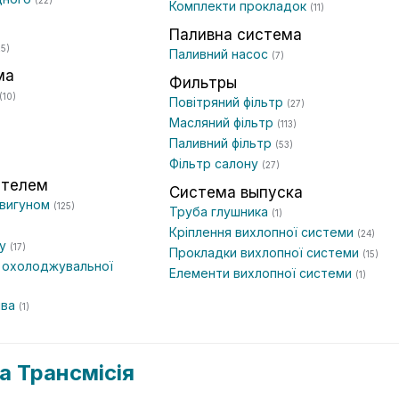
(22)
Комплекти прокладок
(11)
Паливна система
25)
Паливний насос
(7)
ма
Фильтры
(10)
Повітряний фільтр
(27)
Масляний фільтр
(113)
Паливний фільтр
(53)
Фільтр салону
(27)
ателем
Система выпуска
двигуном
(125)
Труба глушника
(1)
Кріплення вихлопної системи
(24)
ву
(17)
Прокладки вихлопної системи
(15)
 охолоджувальної
Елементи вихлопної системи
(1)
ива
(1)
а Трансмісія