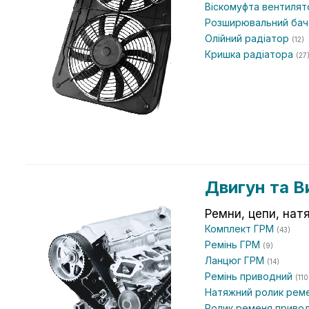
Віскомуфта вентиля
Розширювальний ба
Олійний радіатор
(12)
Кришка радіатора
(27
Двигун та В
Ремни, цепи, нат
Комплект ГРМ
(43)
Ремінь ГРМ
(9)
Ланцюг ГРМ
(14)
Ремінь приводний
(110
Натяжний ролик рем
Ролик ременя приво