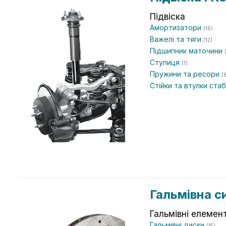
Підвіска
Амортизатори
(16)
Важелі та тяги
(12)
Підшипник маточини
Ступиця
(1)
Пружини та ресори
(
Стійки та втулки ста
Гальмівна с
Гальмівні елемен
Гальмівні диски
(15)