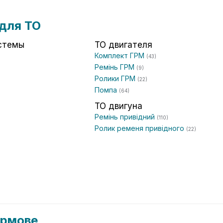
для ТО
стемы
ТО двигателя
Комплект ГРМ
(43)
Ремінь ГРМ
(9)
Ролики ГРМ
(22)
Помпа
(64)
ТО двигуна
Ремінь привідний
(110)
Ролик ременя привідного
(22)
Кермове