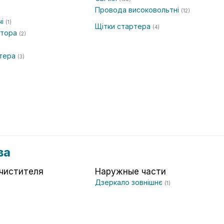
Провода високовольтні
(12)
чі
(1)
Щітки стартера
(4)
атора
(2)
ртера
(3)
ва
чистителя
Наружные части
Дзеркало зовнішнє
(1)