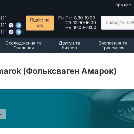
Про нас
111
Пн-Пт:
8:30-19:00
Підбір по
Знайдіть за
Сб:
10:00-16:00
111
VIN
Нд:
10:00-16:00
111
Охолодження та
Двигун та
Зчеплення та
Опалення
Вихлоп
Трансмісія
marok (Фольксваген Амарок)