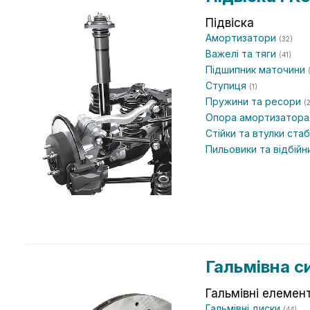
Підвіска
Амортизатори
(32)
Важелі та тяги
(41)
Підшипник маточини
Ступиця
(1)
Пружини та ресори
(
Опора амортизатор
Стійки та втулки ста
Пильовики та відбій
Гальмівна с
Гальмівні елемен
Гальмівні диски
(44)