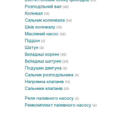
(23)
Розподільний вал
(40)
Колінвал
(14)
Сальник коленвала
(54)
Шків колінвалу
(19)
Масляний насос
(36)
Піддон
(2)
Шатун
(4)
Вкладиші корінні
(36)
Вкладиші шатунні
(24)
Подушки двигуна
(6)
Сальник розподільника
(9)
Напрямна клапанів
(13)
Сальники клапанів
(31)
Реле паливного насосу
(2)
Ремкомплект паливного насосу
(6)