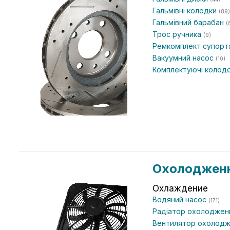
Гальмівні колодки
(89)
Гальмівний барабан
(
Трос ручника
(9)
Ремкомплект супор
Вакуумний насос
(10)
Комплектуючі колод
Охолодженн
Охлаждение
Водяний насос
(171)
Радіатор охолоджен
Вентилятор охолодж