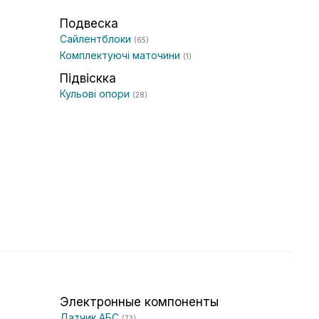
Подвеска
Сайлентблоки
(65)
Комплектуючі маточини
(1)
Підвіскка
Кульові опори
(28)
Электронные компоненты
Датчик АБС
(73)