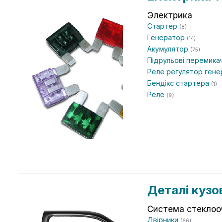
Электрика
Стартер
(8)
Генератор
(14)
Акумулятор
(75)
Підрульові перемика
Реле регулятор ген
Бендікс стартера
(1)
Реле
(9)
Деталі кузо
Система стеклоо
Двірники
(66)