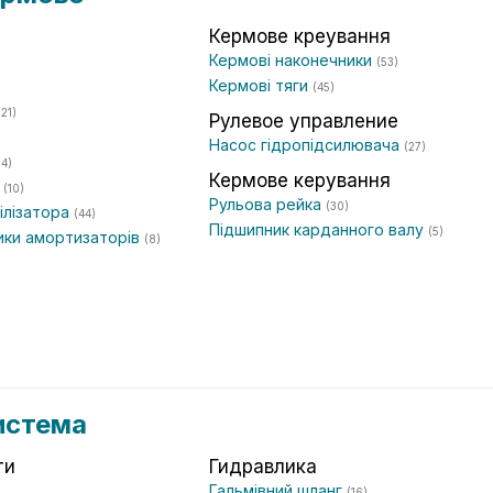
Кермове креування
Кермові наконечники
(53)
Кермові тяги
(45)
(21)
Рулевое управление
Насос гідропідсилювача
(27)
24)
Кермове керування
а
(10)
Рульова рейка
(30)
білізатора
(44)
Підшипник карданного валу
(5)
ники амортизаторів
(8)
истема
ти
Гидравлика
Гальмівний шланг
(16)