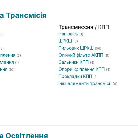
а Трансмісія
Трансмиссия / КПП
Напіввісь
(6)
(1)
ШРКШ
(8)
Пильовик ШРКШ
(3)
(50)
еплення
Олійний фільтр АКПП
(3)
(11)
еплення
Сальники КПП
(1)
(4)
ення
Опори кріплення КПП
(10)
(4)
Прокладки КПП
(2)
Інші елементи трансмісії
(8)
а Освітлення