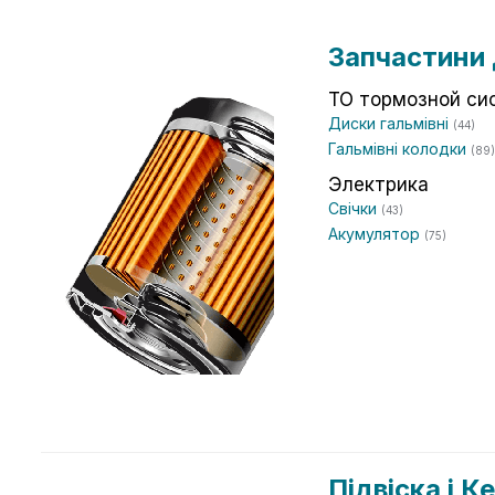
Запчастини 
ТО тормозной си
Диски гальмівні
(44)
Гальмівні колодки
(89)
Электрика
Свічки
(43)
Акумулятор
(75)
Підвіска і 