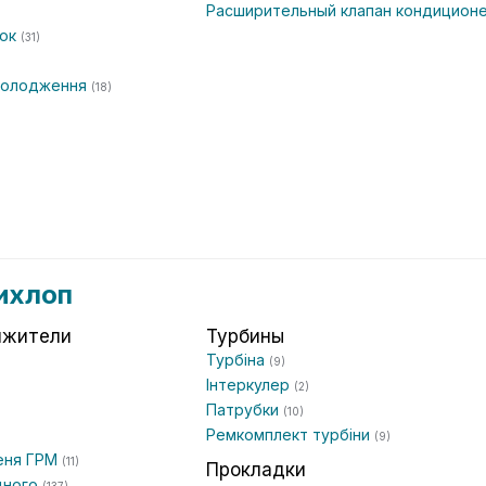
Расширительный клапан кондицион
чок
(31)
охолодження
(18)
ихлоп
яжители
Турбины
Турбіна
(9)
Інтеркулер
(2)
Патрубки
(10)
Ремкомплект турбіни
)
(9)
еня ГРМ
(11)
Прокладки
дного