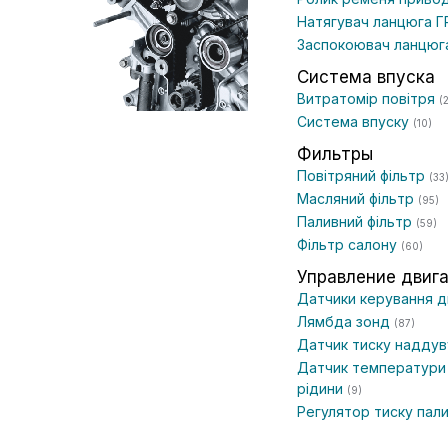
Натягувач ланцюга 
Заспокоювач ланцю
Система впуска
Витратомір повітря
(
Система впуску
(10)
Фильтры
Повітряний фільтр
(33
Масляний фільтр
(95)
Паливний фільтр
(59)
Фільтр салону
(60)
Управление двиг
Датчики керування 
Лямбда зонд
(87)
Датчик тиску надду
Датчик температури
рідини
(9)
Регулятор тиску пал