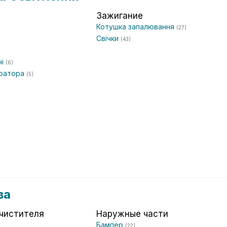
Зажигание
Котушка запалювання
(27)
Свічки
(43)
чі
(6)
ератора
(5)
ва
чистителя
Наружные части
Бампер
(22)