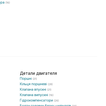
ера
(16)
Детали двигателя
Поршні
(21)
Кільця поршневі
(28)
Клапана впускні
(21)
Клапана випускні
(16)
Гідрокомпенсатори
(26)
Болти головки блоку циліндрів