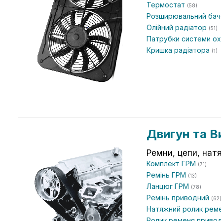
Термостат
(58)
Розширювальний ба
Олійний радіатор
(51)
Патрубки системи 
Кришка радіатора
(1)
Двигун та В
Ремни, цепи, нат
Комплект ГРМ
(71)
Ремінь ГРМ
(13)
Ланцюг ГРМ
(78)
Ремінь приводний
(62
Натяжний ролик рем
Ролик ременя приво