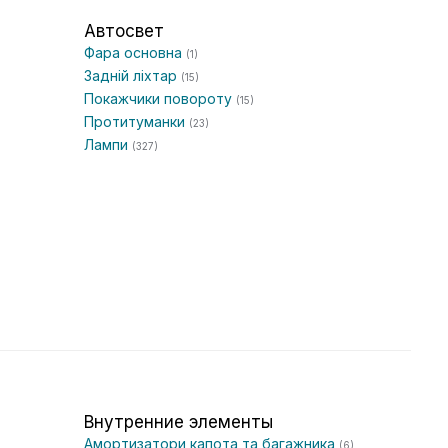
Автосвет
Фара основна
(1)
Задній ліхтар
(15)
Покажчики повороту
(15)
Протитуманки
(23)
Лампи
(327)
Внутренние элементы
Амортизатори капота та багажника
(6)