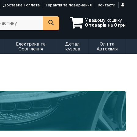
Доставка і оплата
Гарантія та повернення
Контакти
У вашому кошику
пчастину
0 товарів
на
0 грн
Електрика та
Деталі
Олії та
Освітлення
кузова
Автохімія