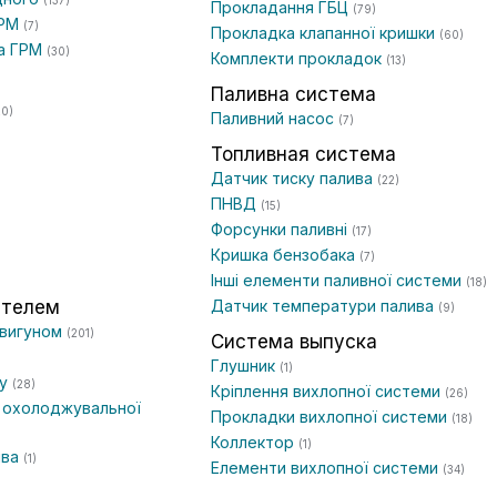
(137)
Прокладання ГБЦ
(79)
ГРМ
(7)
Прокладка клапанної кришки
(60)
га ГРМ
(30)
Комплекти прокладок
(13)
Паливна система
20)
Паливний насос
(7)
Топливная система
Датчик тиску палива
(22)
)
ПНВД
(15)
Форсунки паливні
(17)
Кришка бензобака
(7)
Інші елементи паливної системи
(18)
ателем
Датчик температури палива
(9)
двигуном
(201)
Система выпуска
Глушник
(1)
ву
(28)
Кріплення вихлопної системи
(26)
 охолоджувальної
Прокладки вихлопної системи
(18)
Коллектор
(1)
ива
(1)
Елементи вихлопної системи
(34)