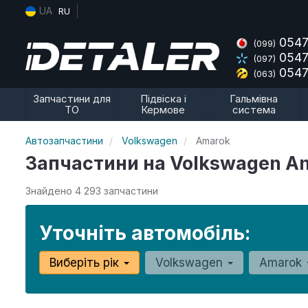
UA
RU
0547
(099)
0547
(097)
0547
(063)
Запчастини для
Підвіска і
Гальмівна
ТО
Кермове
система
Автозапчастини
Volkswagen
Amarok
Запчастини на Volkswagen A
Знайдено 4 293 запчастини
Уточніть автомобіль:
Виберіть рік
Volkswagen
Amarok