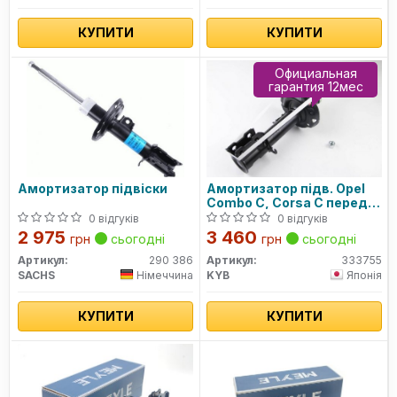
КУПИТИ
КУПИТИ
Официальная
гарантия 12мес
Амортизатор підвіски
Амортизатор підв. Opel
Combo C, Corsa C передн.
прав. газов. Excel-G (вир-
0 відгуків
0 відгуків
во Kayaba)
2 975
3 460
грн
сьогодні
грн
сьогодні
Артикул:
290 386
Артикул:
333755
SACHS
Німеччина
KYB
Японія
КУПИТИ
КУПИТИ