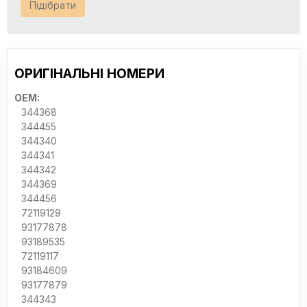
Підібрати
ОРИГІНАЛЬНІ НОМЕРИ
OEM:
344368
344455
344340
344341
344342
344369
344456
72119129
93177878
93189535
72119117
93184609
93177879
344343