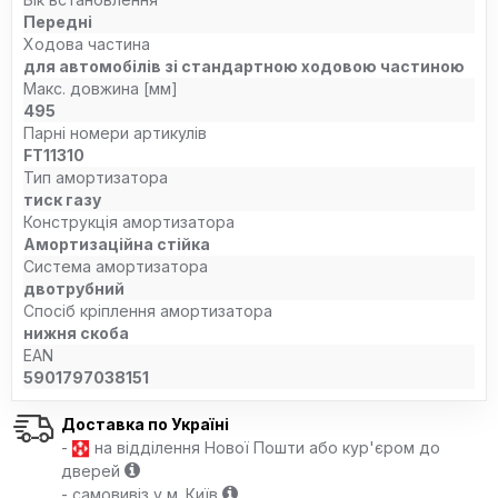
Передні
Ходова частина
для автомобілів зі стандартною ходовою частиною
Макс. довжина [мм]
495
Парні номери артикулів
FT11310
Тип амортизатора
тиск газу
Конструкція амортизатора
Амортизаційна стійка
Система амортизатора
двотрубний
Спосіб кріплення амортизатора
нижня скоба
EAN
5901797038151
Доставка по Україні
-
на відділення Нової Пошти або кур'єром до
дверей
- самовивіз у м. Київ