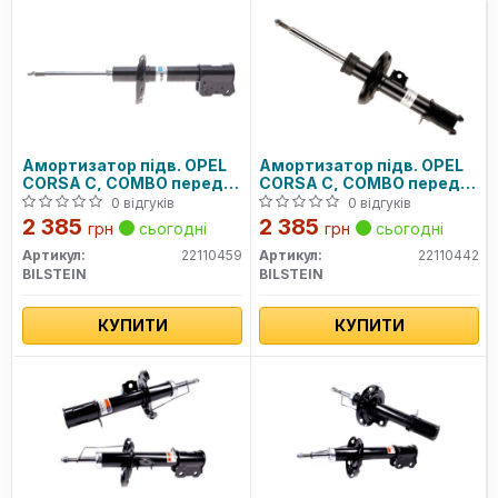
Амортизатор підв. OPEL
Амортизатор підв. OPEL
CORSA C, COMBO передн.
CORSA C, COMBO передн.
прав. газов. B4 (вир-во
лів. газов. B4 (вир-во
0 відгуків
0 відгуків
Bilstein)
Bilstein)
2 385
2 385
грн
сьогодні
грн
сьогодні
Артикул:
22110459
Артикул:
22110442
BILSTEIN
BILSTEIN
КУПИТИ
КУПИТИ