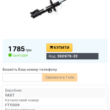
1 785
КУПИТИ
грн
сьогодні
Код:
360979-33
Вкажіть Ваш номер телефону
Замовити в 1 клік
Виробник
FAST
Каталоговий номер
FT11309
Бік встановлення