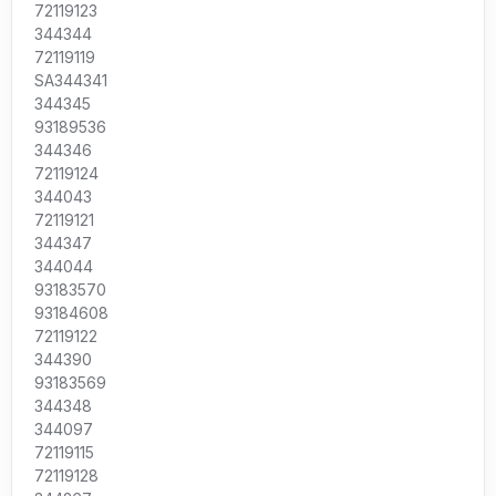
72119123
344344
72119119
SA344341
344345
93189536
344346
72119124
344043
72119121
344347
344044
93183570
93184608
72119122
344390
93183569
344348
344097
72119115
72119128