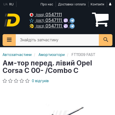
UA
RU
Про нас
Доставка і оплата
Контакти
0547111
(099)
0547111
(097)
0547111
(063)
Знайдіть запчастину
Автозапчастини
Амортизатори
FT11309 FAST
Ам-тор перед. лівий Opel
Corsa C 00- /Combo C
0 відгуків