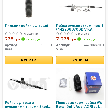
Пильник рейки рульової
Рейка рульова (комплект)
(44220667001) VIKA
0 відгуків
0 відгуків
235
7 035
грн
сьогодні
грн
сьогодні
Артикул:
10800T
Артикул:
44220667001
Ucel
Vika
КУПИТИ
КУПИТИ
Рейка рульова з
Пильовик керм. рейки VW
рульовими тягами Skoda
Bora, Golf /Audi A3 /Seat