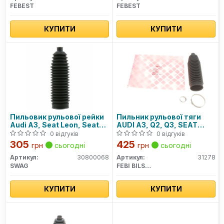
FEBEST
FEBEST
КУПИТИ
КУПИТИ
Пильовик рульової рейки
Пильник рульової тяги
Audi A3, Seat Leon, Seat
AUDI A3, Q2, Q3, SEAT
Toledo
ATECA, VW TIGUAN 03-
0 відгуків
0 відгуків
перед. міст (Вир-во FEBI)
305
425
грн
сьогодні
грн
сьогодні
Артикул:
30800068
Артикул:
31278
SWAG
FEBI BILSTEIN
КУПИТИ
КУПИТИ