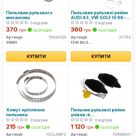
Пильовик рульового
Пильовик рульової рейки
механізму
AUDI A3, VW GOLF IV 96-10
перед. міст (Вир-во FEBI)
0 відгуків
0 відгуків
370
360
грн
сьогодні
грн
сьогодні
Артикул:
10926325
Артикул:
37764
SWAG
FEBI BILSTEIN
КУПИТИ
КУПИТИ
Хомут кріплення
Пильник рульової рейки
пильника
універ-й
VAG/Honda/Nissan
0 відгуків
0 відгуків
215
1 120
грн
сьогодні
грн
сьогодні
Артикул:
FECLAMPZ
Артикул:
FERKB001