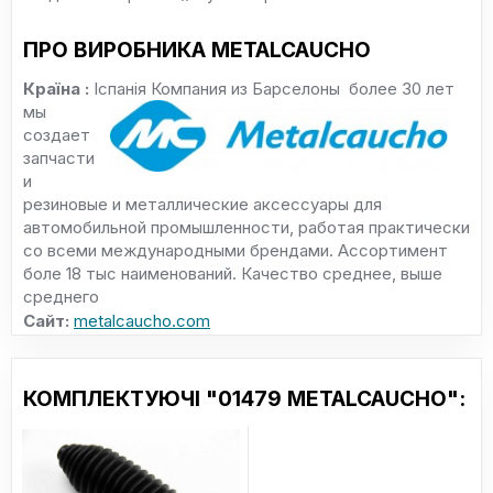
ПРО ВИРОБНИКА METALCAUCHO
Країна :
Іспанія
Компания из Барселоны более 30 лет
мы
создает
запчасти
и
резиновые и металлические аксессуары для
автомобильной промышленности, работая практически
со всеми международными брендами. Ассортимент
боле 18 тыс наименований. Качество среднее, выше
среднего
Сайт:
metalcaucho.com
КОМПЛЕКТУЮЧІ "01479 METALCAUCHO":