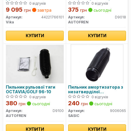
Octavia (97-11)/VW Golf
/Skoda 1.4-3.2 09.96-12.10
0 відгуків
0 відгуків
(98-10)/Audi A3 (97-
9 095
375
грн
завтра
грн
сьогодні
03)/Seat Leon (00-
06),Toledo (99-04)
Артикул:
44221766101
Артикул:
D9018
(44221766101) VIKA
Vika
AUTOFREN
КУПИТИ
КУПИТИ
Пильник рульової тяги
Пильник амортизатора з
OCTAVIA/GOLF 96-10
незатверділої
вулканізованої гуми
0 відгуків
0 відгуків
380
240
грн
сьогодні
грн
сьогодні
Артикул:
D9100
Артикул:
9006065
AUTOFREN
SASIC
КУПИТИ
КУПИТИ