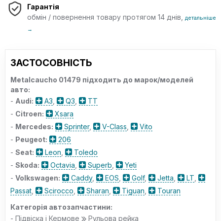
Гарантія
обмін / повернення товару протягом 14 днів,
детальніше
→
ЗАСТОСОВНІСТЬ
Metalcaucho 01479 підходить до марок/моделей
авто:
-
Audi:
A3
,
Q3
,
TT
-
Citroen:
Xsara
-
Mercedes:
Sprinter
,
V-Class
,
Vito
-
Peugeot:
206
-
Seat:
Leon
,
Toledo
-
Skoda:
Octavia
,
Superb
,
Yeti
-
Volkswagen:
Caddy
,
EOS
,
Golf
,
Jetta
,
LT
,
Passat
,
Scirocco
,
Sharan
,
Tiguan
,
Touran
Категорія автозапчастини:
- Підвіска і Кермове
Рульова рейка