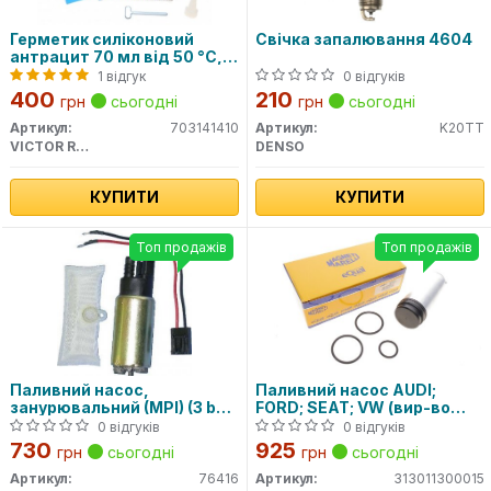
Герметик силіконовий
Свічка запалювання 4604
антрацит 70 мл від 50 °C,
до 320 °C
1 відгук
0 відгуків
400
210
грн
сьогодні
грн
сьогодні
Артикул:
703141410
Артикул:
K20TT
VICTOR REINZ
DENSO
КУПИТИ
КУПИТИ
Топ продажів
Топ продажів
Паливний насос,
Паливний насос AUDI;
занурювальний (MPI) (3 bar
FORD; SEAT; VW (вир-во
95 l/h)
Magneti Marelli кор.код.
0 відгуків
0 відгуків
MAM00015)
730
925
грн
сьогодні
грн
сьогодні
Артикул:
76416
Артикул:
313011300015