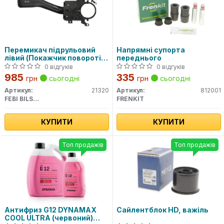
Перемикач підрульовий
Напрямні супорта
лівий (Покажчик поворотів)
переднього
(вир-во FEBI)
0 відгуків
0 відгуків
985
335
грн
сьогодні
грн
сьогодні
Артикул:
21320
Артикул:
812001
FEBI BILSTEIN
FRENKIT
КУПИТИ
КУПИТИ
Топ продажів
Топ продажів
Антифриз G12 DYNAMAX
Сайлентблок HD, важіль
COOL ULTRA (червоний)