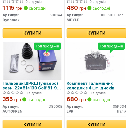
концентрат (4L)
0 відгуків
0 відгуків
1 115
480
грн
сьогодні
грн
сьогодні
Артикул:
500144
Артикул:
100 610 0027HD
Dynamax
MEYLE
КУПИТИ
КУПИТИ
Топ продажів
Топ продажів
Пильовик ШРКШ (універс)
Комплект гальмівних
зовн. 22x81x130 Golf 81-97,
колодок з 4 шт. дисків
Passat 80-88, AUDI 80 -91
0 відгуків
0 відгуків
355
680
грн
сьогодні
грн
сьогодні
Артикул:
D8000E
Артикул:
05P634
AUTOFREN
LPR
Італія
КУПИТИ
КУПИТИ