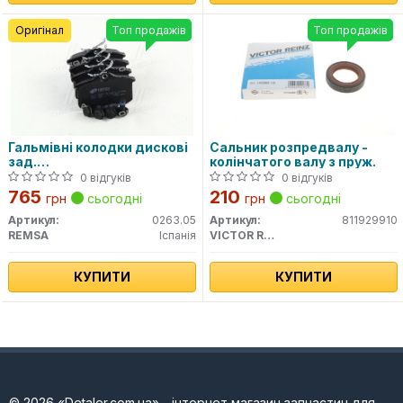
Оригінал
Топ продажів
Топ продажів
Гальмівні колодки дискові
Сальник розпредвалу -
зад.
колінчатого валу з пруж.
Citroen/Peugeot/Renault/VAG
0 відгуків
0 відгуків
(17mm)
765
210
грн
сьогодні
грн
сьогодні
Артикул:
0263.05
Артикул:
811929910
REMSA
Іспанія
VICTOR REINZ
КУПИТИ
КУПИТИ
© 2026 «Detaler.com.ua» - інтернет магазин запчастин для