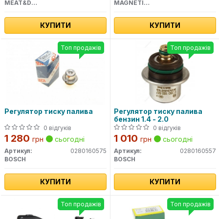
MEAT&DORIA
MAGNETI MARELLI
КУПИТИ
КУПИТИ
Топ продажів
Топ продажів
Регулятор тиску палива
Регулятор тиску палива
бензин 1.4 - 2.0
0 відгуків
0 відгуків
1 280
1 010
грн
сьогодні
грн
сьогодні
Артикул:
0280160575
Артикул:
0280160557
BOSCH
BOSCH
КУПИТИ
КУПИТИ
Топ продажів
Топ продажів