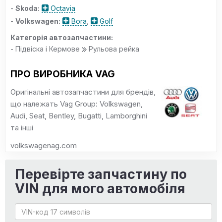
-
Skoda:
Octavia
-
Volkswagen:
Bora
,
Golf
Категорія автозапчастини:
- Підвіска і Кермове
Рульова рейка
ПРО ВИРОБНИКА VAG
Оригінальні автозапчастини для брендів,
що належать Vag Group: Volkswagen,
Audi, Seat, Bentley, Bugatti, Lamborghini
та інші
volkswagenag.com
Перевірте запчастину по
VIN для мого автомобіля