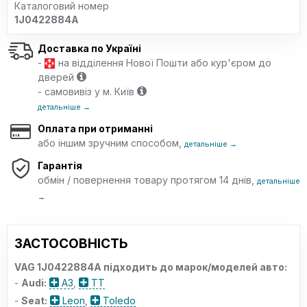
Каталоговий номер
1J0422884A
Доставка по Україні
-
на відділення Нової Пошти або кур'єром до
дверей
- самовивіз у м. Київ
детальніше →
Оплата при отриманні
або іншим зручним способом,
детальніше →
Гарантія
обмін / повернення товару протягом 14 днів,
детальніше
→
ЗАСТОСОВНІСТЬ
VAG 1J0422884A підходить до марок/моделей авто:
-
Audi:
A3
,
TT
-
Seat:
Leon
,
Toledo