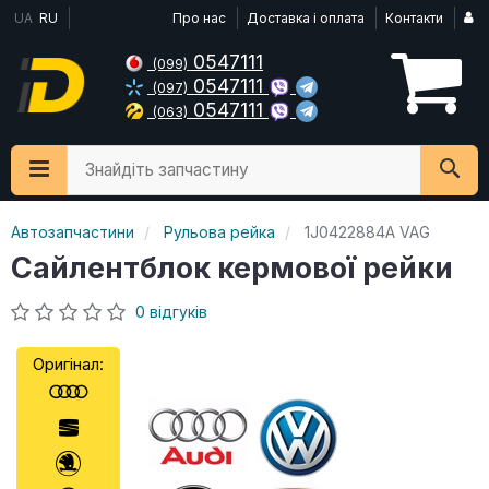
UA
RU
Про нас
Доставка і оплата
Контакти
0547111
(099)
0547111
(097)
0547111
(063)
Знайдіть запчастину
Автозапчастини
Рульова рейка
1J0422884A VAG
Сайлентблок кермової рейки
0 відгуків
Оригінал: