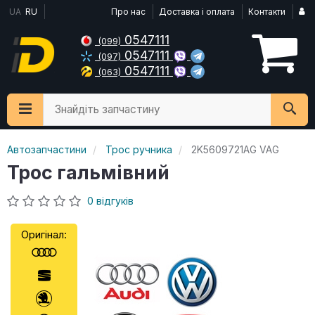
UA
RU
Про нас
Доставка і оплата
Контакти
0547111
(099)
0547111
(097)
0547111
(063)
Знайдіть запчастину
Автозапчастини
Трос ручника
2K5609721AG VAG
Трос гальмівний
0 відгуків
Оригінал: