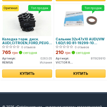
Оригинал
Топ продаж
Топ продаж
Колодка торм. диск.
Сальник 32х47х10 AUDI/VW
AUDI,CITROEN,FORD,PEUGEOT,RENAULT,SEAT,SKODA,VW
1.6D/1.9D 81-19299-10
задн. (пр-во REMSA)
VICTOR REINZ
0 отзывов
0 отзывов
765
210
грн
сегодня
грн
сегодня
Артикул:
0263.05
Артикул:
811929910
REMSA
Испания
VICTOR REINZ
КУПИТЬ
КУПИТЬ
© 2026 «Detaler.com.ua» - интернет магазин автозапчастей