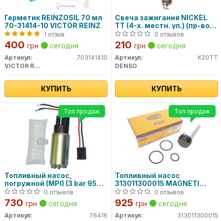
Герметик REINZOSIL 70 мл
Свеча зажигания NICKEL
70-31414-10 VICTOR REINZ
TT (4-х. местн. уп.) (пр-во
DENSO)
1 отзыв
0 отзывов
400
210
грн
сегодня
грн
сегодня
Артикул:
703141410
Артикул:
K20TT
VICTOR REINZ
DENSO
КУПИТЬ
КУПИТЬ
Топ продаж
Топ продаж
Топливный насос,
Топливный насос
погружной (MPI) (3 bar 95
313011300015 MAGNETI
l/h) 76416 MEAT&DORIA
MARELLI
0 отзывов
0 отзывов
730
925
грн
сегодня
грн
сегодня
Артикул:
76416
Артикул:
313011300015