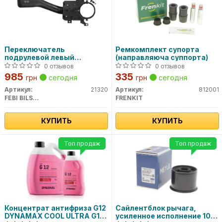
Переключатель
Ремкомплект супорта
подрулевой левый
(направляюча суппорта)
(Указатель поворотов)(пр-
0 отзывов
0 отзывов
во FEBI)
985
335
грн
сегодня
грн
сегодня
Артикул:
21320
Артикул:
812001
FEBI BILSTEIN
FRENKIT
КУПИТЬ
КУПИТЬ
Топ продаж
Топ продаж
Концентрат антифриза G12
Сайлентблок рычага,
DYNAMAX COOL ULTRA G12
усиленное исполнение 100