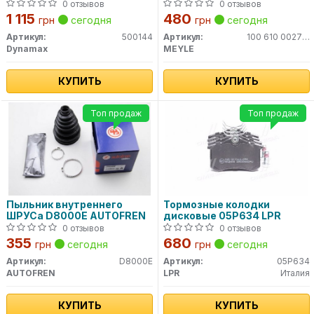
(4L)
610 0027/HD MEYLE
0 отзывов
0 отзывов
1 115
480
грн
сегодня
грн
сегодня
Артикул:
500144
Артикул:
100 610 0027HD
Dynamax
MEYLE
КУПИТЬ
КУПИТЬ
Топ продаж
Топ продаж
Пыльник внутреннего
Тормозные колодки
ШРУСа D8000E AUTOFREN
дисковые 05P634 LPR
0 отзывов
0 отзывов
355
680
грн
сегодня
грн
сегодня
Артикул:
D8000E
Артикул:
05P634
AUTOFREN
LPR
Италия
КУПИТЬ
КУПИТЬ