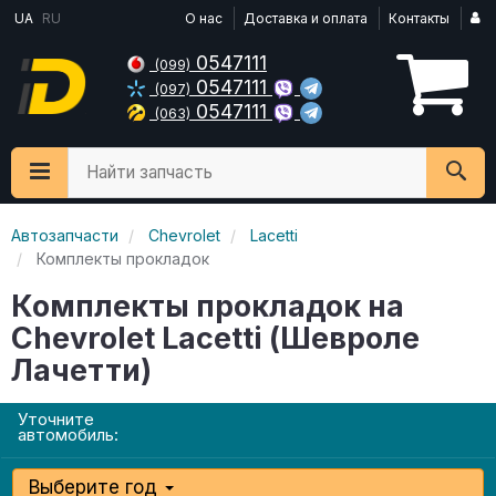
UA
RU
О нас
Доставка и оплата
Контакты
0547111
(099)
0547111
(097)
0547111
(063)
Найти запчасть
Автозапчасти
Chevrolet
Lacetti
Комплекты прокладок
Комплекты прокладок на
Chevrolet Lacetti (Шевроле
Лачетти)
Уточните
автомобиль:
Выберите год