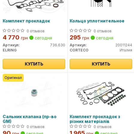
Комплект прокладок
Кольцо уплотнительное
0 отзывов
0 отзывов
4 770
295
грн
сегодня
грн
сегодня
Артикул:
736.630
Артикул:
20011244
ELRING
CORTECO
Италия
КУПИТЬ
КУПИТЬ
Оригинал
Сальник клапана (пр-во
Комплект прокладок з
GM)
різних матеріалів
0 отзывов
0 отзывов
90
1 965
грн
сегодня
грн
сегодня