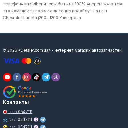
телефону или Viber чтобы быть на 100% уверенным в том,
что комплекты прокладок точно подойдут на ваш
Chevrolet Lacetti j200, J200 Универсал.
© 2026 «Detaler.com.ua» - интернет магазин автозапчастей
Контакты
0547111
(099)
0547111
(097)
0547111
(063)