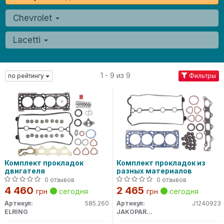
Chevrolet
Lacetti
1 - 9 из 9
по рейтингу
Фильтры
Комплект прокладок
Комплект прокладок из
двигателя
разных материалов
0 отзывов
0 отзывов
4 460
2 465
грн
сегодня
грн
сегодня
Артикул:
585.260
Артикул:
J1240923
ELRING
JAKOPARTS