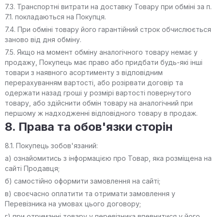
7.3. Транспортні витрати на доставку Товару при обміні за п.
7.1. покладаються на Покупця.
7.4. При обміні товару його гарантійний строк обчислюється
заново від дня обміну.
7.5. Якщо на момент обміну аналогічного товару немає у
продажу, Покупець має право або придбати будь-які інші
товари з наявного асортименту з відповідним
перерахуванням вартості, або розірвати договір та
одержати назад гроші у розмірі вартості повернутого
товару, або здійснити обмін товару на аналогічний при
першому ж надходженні відповідного товару в продаж.
8. Права та обов'язки сторін
8.1. Покупець зобов'язаний:
а) ознайомитись з інформацією про Товар, яка розміщена на
сайті Продавця;
б) самостійно оформити замовлення на сайті;
в) своєчасно оплатити та отримати замовлення у
Перевізника на умовах цього договору;
г) при отриманні товару у перевізника впевнитися у його