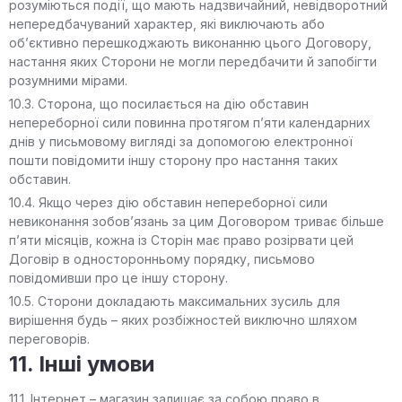
розуміються події, що мають надзвичайний, невідворотний
непередбачуваний характер, які виключають або
об’єктивно перешкоджають виконанню цього Договору,
настання яких Сторони не могли передбачити й запобігти
розумними мірами.
10.3. Сторона, що посилається на дію обставин
непереборної сили повинна протягом п’яти календарних
днів у письмовому вигляді за допомогою електронної
пошти повідомити іншу сторону про настання таких
обставин.
10.4. Якщо через дію обставин непереборної сили
невиконання зобов’язань за цим Договором триває більше
п’яти місяців, кожна із Сторін має право розірвати цей
Договір в односторонньому порядку, письмово
повідомивши про це іншу сторону.
10.5. Сторони докладають максимальних зусиль для
вирішення будь – яких розбіжностей виключно шляхом
переговорів.
11. Інші умови
11.1. Інтернет – магазин залишає за собою право в