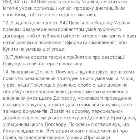
633, 641 і гл. 63 Цивільного кодексу України) і містить всі
істотні умови організації купівлі-продажу дистанційним
способом, тобто через інтернет-магазин.
1.2. У відповідності до ст. 642 Цивільного Кодексу України
повним і безсуперечним прийняттям умов публічного
договору, тобто публічної оферти інтернет-магазину є факт
натисканням на посилання "Оформити замовлення", або
Купити на умовах цієї угоди.
1.3. Публічна оферта також є прийнятою при реєстрації
Покупця на сайті інтернет-магазину.
1.4. Укладаючи Договір, Покупець підтверджує, що цілком і
повністю ознайомлений та згоден з його умовами, а також,
у разі, якщо Покупець є фізичною особою, дає дозвіл на
обробку своїх персональних даних з метою можливості
виконання умов цього Договору, можливості проведення
взаєморозрахунків, а також для отримання рахунків, актів
та інших документів. Дозвіл на обробку персональних
даних діє протягом усього строку дії Договору. Крім цього,
укладанням цього Договору, Покупець підтверджує, що
йому повідомлено (без додаткового повідомлення) про
права, встановлені Законом України «Про захист