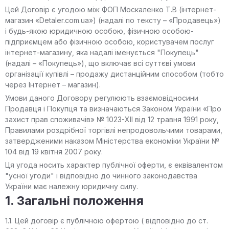
Цей Договір є угодою між ФОП Москаленко Т.В (інтернет-
магазин «Detaler.com.ua») (надалі по тексту – «Продавець»)
і будь-якою юридичною особою, фізичною особою-
підприємцем або фізичною особою, користувачем послуг
інтернет-магазину, яка надалі іменується "Покупець"
(надалі – «Покупець»), що включає всі суттєві умови
організації купівлі – продажу дистанційним способом (тобто
через Інтернет – магазин).
Умови даного Договору регулюють взаємовідносини
Продавця і Покупця та визначаються Законом України «Про
захист прав споживачів» № 1023-XII від 12 травня 1991 року,
Правилами роздрібної торгівлі непродовольчими товарами,
затвердженими наказом Міністерства економіки України №
104 від 19 квітня 2007 року.
Ця угода носить характер публічної оферти, є еквівалентом
"усної угоди" і відповідно до чинного законодавства
України має належну юридичну силу.
1. Загальні положення
1.1. Цей договір є публічною офертою ( відповідно до ст.