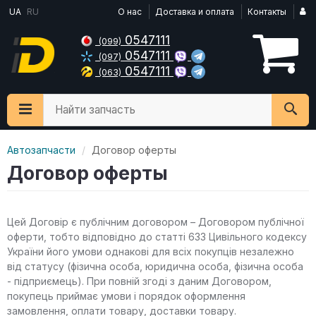
UA
RU
О нас
Доставка и оплата
Контакты
0547111
(099)
0547111
(097)
0547111
(063)
Найти запчасть
Автозапчасти
Договор оферты
Договор оферты
Цей Договір є публічним договором – Договором публічної
оферти, тобто відповідно до статті 633 Цивільного кодексу
України його умови однакові для всіх покупців незалежно
від статусу (фізична особа, юридична особа, фізична особа
- підприємець). При повній згоді з даним Договором,
покупець приймає умови і порядок оформлення
замовлення, оплати товару, доставки товару.