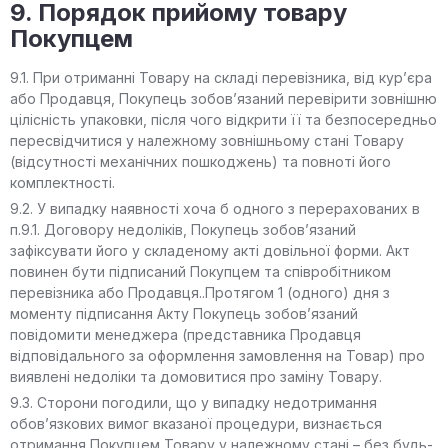
9. Порядок прийому товару
Покупцем
9.1. При отриманні Товару на складі перевізника, від кур’єра
або Продавця, Покупець зобов’язаний перевірити зовнішню
цілісність упаковки, після чого відкрити її та безпосередньо
пересвідчитися у належному зовнішньому стані Товару
(відсутності механічних пошкоджень) та повноті його
комплектності.
9.2. У випадку наявності хоча б одного з перерахованих в
п.9.1. Договору недоліків, Покупець зобов’язаний
зафіксувати його у складеному акті довільної форми. Акт
повинен бути підписаний Покупцем та співробітником
перевізника або Продавця..Протягом 1 (одного) дня з
моменту підписання Акту Покупець зобов’язаний
повідомити менеджера (представника Продавця
відповідального за оформлення замовлення на Товар) про
виявлені недоліки та домовитися про заміну Товару.
9.3. Сторони погодили, що у випадку недотримання
обов’язкових вимог вказаної процедури, визнається
отримання Покупцем Товару у належному стані – без будь-