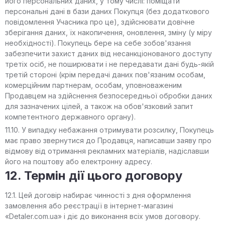
його персональних даних, у тому числі: поміщати
персональні дані в бази даних Покупця (без додаткового
повідомлення Учасника про це), здійснювати довічне
зберігання даних, їх накопичення, оновлення, зміну (у міру
необхідності). Покупець бере на себе зобов'язання
забезпечити захист даних від несанкціонованого доступу
третіх осіб, не поширювати і не передавати дані будь-якій
третій стороні (крім передачі даних пов'язаним особам,
комерційним партнерам, особам, уповноваженим
Продавцем на здійснення безпосередньої обробки даних
для зазначених цілей, а також на обов'язковий запит
компетентного державного органу).
11.10. У випадку небажання отримувати розсилку, Покупець
має право звернутися до Продавця, написавши заяву про
відмову від отримання рекламних матеріалів, надіславши
його на поштову або електронну адресу.
12. Термін дії цього договору
12.1. Цей договір набирає чинності з дня оформлення
замовлення або реєстрації в інтернет-магазині
«Detaler.com.ua» і діє до виконання всіх умов договору.