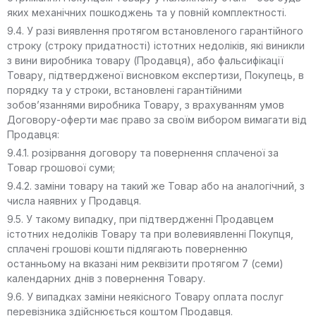
яких механічних пошкоджень та у повній комплектності.
9.4. У разі виявлення протягом встановленого гарантійного
строку (строку придатності) істотних недоліків, які виникли
з вини виробника товару (Продавця), або фальсифікації
Товару, підтвердженої висновком експертизи, Покупець, в
порядку та у строки, встановлені гарантійними
зобов’язаннями виробника Товару, з врахуванням умов
Договору-оферти має право за своїм вибором вимагати від
Продавця:
9.4.1. розірвання договору та повернення сплаченої за
Товар грошової суми;
9.4.2. заміни товару на такий же Товар або на аналогічний, з
числа наявних у Продавця.
9.5. У такому випадку, при підтвердженні Продавцем
істотних недоліків Товару та при волевиявленні Покупця,
сплачені грошові кошти підлягають поверненню
останньому на вказані ним реквізити протягом 7 (семи)
календарних днів з повернення Товару.
9.6. У випадках заміни неякісного Товару оплата послуг
перевізника здійснюється коштом Продавця.