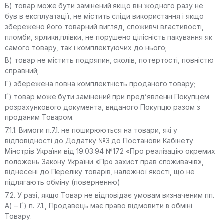
Б) товар може бути замінений якщо він жодного разу не
був в експлуатації, не містить сліди використання і якщо
збережено його товарний вигляд, споживчі властивості,
пломби, ярлики,плівки, не порушено цілісність пакування як
самого товару, так і комплектуючих до нього;
В) товар не містить подряпин, сколів, потертості, повністю
справний;
Г) збережена повна комплектність проданого товару;
Ґ) товар може бути замінений при пред’явленні Покупцем
розрахункового документа, виданого Покупцю разом з
проданим Товаром.
7.1.1. Вимоги п.7.1. не поширюються на товари, які у
відповідності до Додатку №3 до Постанови Кабінету
Мінстрів України від 19.03.94 №172 «Про реалізацію окремих
положень Закону України «Про захист прав споживачів»,
віднесені до Переліку товарів, належної якості, що не
підлягають обміну (поверненню)
7.2. У разі, якщо Товар не відповідає умовам визначеним пп.
А) – Ґ) п. 7.1., Продавець має право відмовити в обміні
Товару.