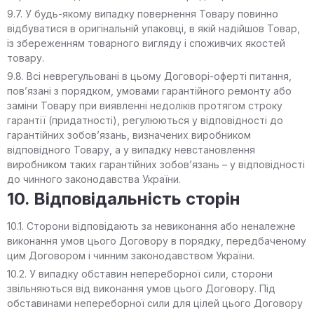
9.7. У будь-якому випадку повернення Товару повинно
відбуватися в оригінальній упаковці, в якій надійшов Товар,
із збереженням товарного вигляду і споживчих якостей
товару.
9.8. Всі неврегульовані в цьому Договорі-оферті питання,
пов’язані з порядком, умовами гарантійного ремонту або
заміни Товару при виявленні недоліків протягом строку
гарантії (придатності), регулюються у відповідності до
гарантійних зобов’язань, визначених виробником
відповідного Товару, а у випадку невстановлення
виробником таких гарантійних зобов’язань – у відповідності
до чинного законодавства України.
10. Відповідальність сторін
10.1. Сторони відповідають за невиконання або неналежне
виконання умов цього Договору в порядку, передбаченому
цим Договором і чинним законодавством України.
10.2. У випадку обставин непереборної сили, сторони
звільняються від виконання умов цього Договору. Під
обставинами непереборної сили для цілей цього Договору