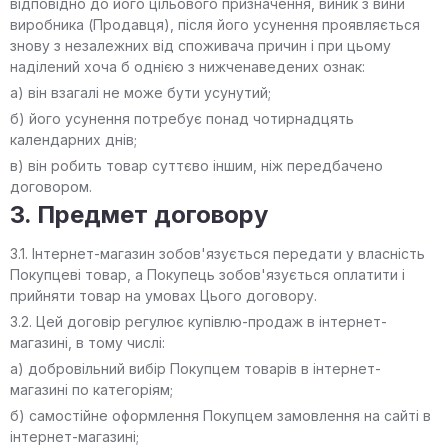
відповідно до його цільового призначення, виник з вини
виробника (Продавця), після його усунення проявляється
знову з незалежних від споживача причин і при цьому
наділений хоча б однією з нижченаведених ознак:
а) він взагалі не може бути усунутий;
б) його усунення потребує понад чотирнадцять
календарних днів;
в) він робить товар суттєво іншим, ніж передбачено
договором.
3. Предмет договору
3.1. Інтернет-магазин зобов'язується передати у власність
Покупцеві товар, а Покупець зобов'язується оплатити і
прийняти товар на умовах Цього договору.
3.2. Цей договір регулює купівлю-продаж в інтернет-
магазині, в тому числі:
а) добровільний вибір Покупцем товарів в інтернет-
магазині по категоріям;
б) самостійне оформлення Покупцем замовлення на сайті в
інтернет-магазині;