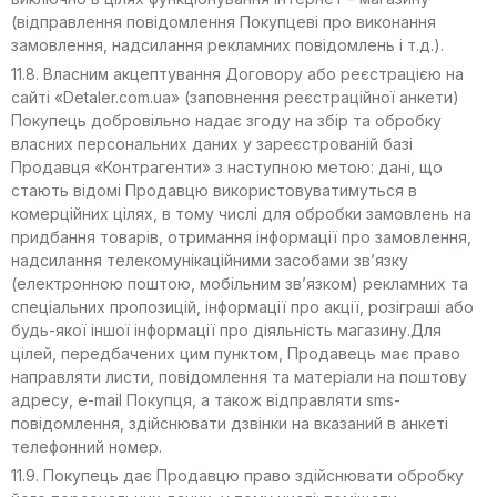
(відправлення повідомлення Покупцеві про виконання
замовлення, надсилання рекламних повідомлень і т.д.).
11.8. Власним акцептування Договору або реєстрацією на
сайті «Detaler.com.ua» (заповнення реєстраційної анкети)
Покупець добровільно надає згоду на збір та обробку
власних персональних даних у зареєстрованій базі
Продавця «Контрагенти» з наступною метою: дані, що
стають відомі Продавцю використовуватимуться в
комерційних цілях, в тому числі для обробки замовлень на
придбання товарів, отримання інформації про замовлення,
надсилання телекомунікаційними засобами зв’язку
(електронною поштою, мобільним зв’язком) рекламних та
спеціальних пропозицій, інформації про акції, розіграші або
будь-якої іншої інформації про діяльність магазину.Для
цілей, передбачених цим пунктом, Продавець має право
направляти листи, повідомлення та матеріали на поштову
адресу, e-mail Покупця, а також відправляти sms-
повідомлення, здійснювати дзвінки на вказаний в анкеті
телефонний номер.
11.9. Покупець дає Продавцю право здійснювати обробку