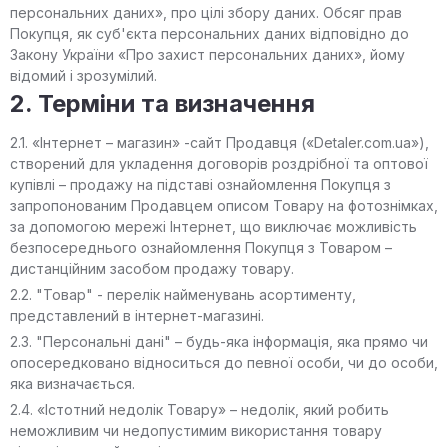
персональних даних», про цілі збору даних. Обсяг прав
Покупця, як суб'єкта персональних даних відповідно до
Закону України «Про захист персональних даних», йому
відомий і зрозумілий.
2. Терміни та визначення
2.1. «Інтернет – магазин» -сайт Продавця («Detaler.com.ua»),
створений для укладення договорів роздрібної та оптової
купівлі – продажу на підставі ознайомлення Покупця з
запропонованим Продавцем описом Товару на фотознімках,
за допомогою мережі Інтернет, що виключає можливість
безпосереднього ознайомлення Покупця з Товаром –
дистанційним засобом продажу товару.
2.2. "Товар" - перелік найменувань асортименту,
представлений в інтернет-магазині.
2.3. "Персональні дані" – будь-яка інформація, яка прямо чи
опосередковано відноситься до певної особи, чи до особи,
яка визначається.
2.4. «Істотний недолік Товару» – недолік, який робить
неможливим чи недопустимим використання товару