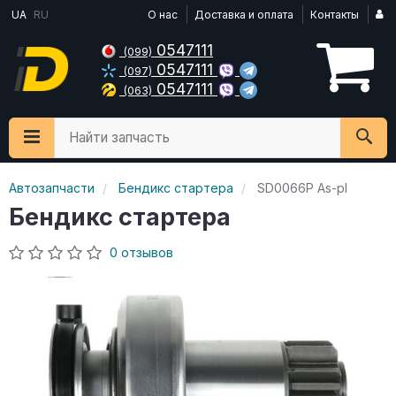
UA
RU
О нас
Доставка и оплата
Контакты
0547111
(099)
0547111
(097)
0547111
(063)
Найти запчасть
Автозапчасти
Бендикс стартера
SD0066P As-pl
Бендикс стартера
0 отзывов