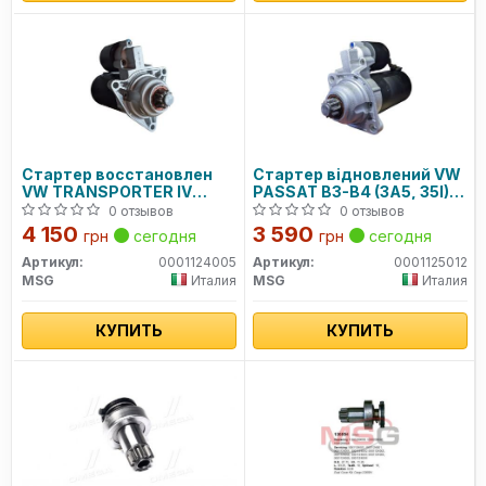
Стартер восстановлен
Стартер відновлений VW
VW TRANSPORTER IV
PASSAT B3-B4 (3A5, 35I)
(70XA) 90-03; SEAT IBIZA II
88-97; AUDI A2 (8Z0) 00-
0 отзывов
0 отзывов
(6K1) 93-96
05; SKODA FABIA I (6Y2)
4 150
3 590
грн
сегодня
грн
сегодня
00-08
Артикул:
0001124005
Артикул:
0001125012
MSG
Италия
MSG
Италия
КУПИТЬ
КУПИТЬ