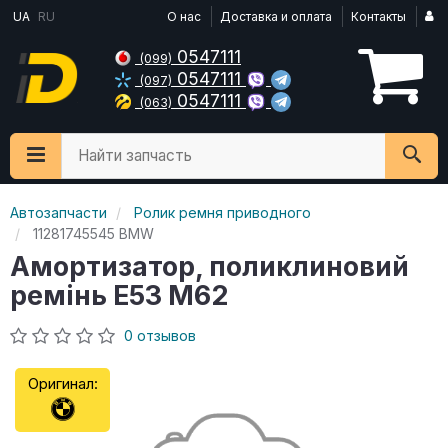
UA
RU
О нас
Доставка и оплата
Контакты
0547111
(099)
0547111
(097)
0547111
(063)
Найти запчасть
Автозапчасти
Ролик ремня приводного
11281745545 BMW
Амортизатор, поликлиновий
ремінь E53 M62
0 отзывов
Оригинал: