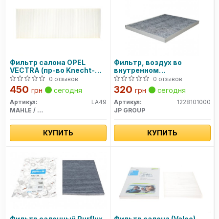
Фильтр салона OPEL
Фильтр, воздух во
VECTRA (пр-во Knecht-
внутренном
Mahle)
пространстве
0 отзывов
0 отзывов
450
320
грн
сегодня
грн
сегодня
Артикул:
LA49
Артикул:
1228101000
MAHLE / KNECHT
JP GROUP
КУПИТЬ
КУПИТЬ
Фильтр салонный Purflux
Фильтр салона (Valeo)