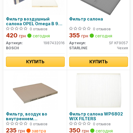
Фильтр воздушный
Фильтр салона
салона OPEL Omega B 93-
03 (226*17*291)
0 отзывов
0 отзывов
1987432016 BOSCH
420
355
грн
сегодня
грн
сегодня
Артикул:
1987432016
Артикул:
SF KF9057
BOSCH
STARLINE
Чехия
КУПИТЬ
КУПИТЬ
Фильтр, воздух во
Фильтр салона WP6802
внутреннем
WIX FILTERS
пространстве
0 отзывов
0 отзывов
1228100500 JP GROUP
235
350
грн
завтра
грн
сегодня