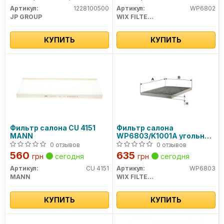
Артикул:
1228100500
Артикул:
WP6802
JP GROUP
WIX FILTERS
КУПИТЬ
КУПИТЬ
Фильтр салона CU 4151
Фильтр салона
MANN
WP6803/K1001A угольный
(пр-во WIX-Filtron)
0 отзывов
0 отзывов
560
635
грн
сегодня
грн
сегодня
Артикул:
CU 4151
Артикул:
WP6803
MANN
WIX FILTERS
КУПИТЬ
КУПИТЬ