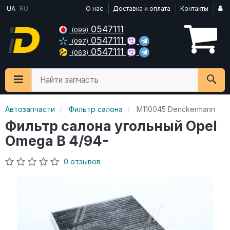
UA
RU
О нас
Доставка и оплата
Контакты
0547111
(099)
0547111
(097)
0547111
(063)
Найти запчасть
Автозапчасти
Фильтр салона
M110045 Denckermann
Фильтр салона угольный Opel
Omega B 4/94-
0 отзывов