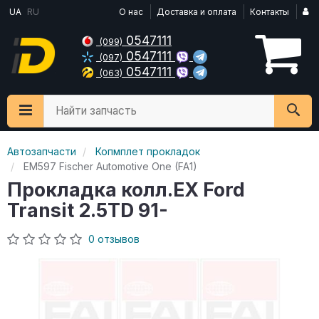
UA
RU
О нас
Доставка и оплата
Контакты
0547111
(099)
0547111
(097)
0547111
(063)
Найти запчасть
Автозапчасти
Копмплет прокладок
EM597 Fischer Automotive One (FA1)
Прокладка колл.EX Ford
Transit 2.5TD 91-
0 отзывов