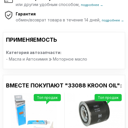
Cummins CES 20078
или другим удобным способом,
подробнее →
Detroit Diesel DDC 93K215
Гарантия
Mack EO M Plus
обмен/возврат товара в течение 14 дней,
PSA B71 2290
подробнее →
Fiat 9.55535-S1
Allison C4
Chrysler MS 6395
ПРИМЕНЯЕМОСТЬ
Valtra CR
Volvo VCC RBS0 -2AE
Категория автозапчасти:
Deutz DQC-II-10
- Масла и Автохимия
Моторное масло
Voith Class A
Iveco 18-1811 SC1
ZF-TE ML 07C
Scania LDF
JDQ-78A
ВМЕСТЕ ПОКУПАЮТ "33088 KROON OIL":
Jaguar Land Rover STJLR.03.5005
Тип
Топ продаж
Топ продаж
синтетическое