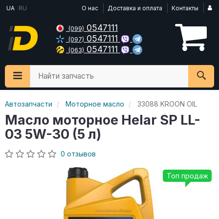
UA
RU
О нас
Доставка и оплата
Контакты
0547111
(099)
0547111
(097)
0547111
(063)
Найти запчасть
Автозапчасти
Моторное масло
33088 KROON OIL
Масло моторное Helar SP LL-
03 5W-30 (5 л)
0 отзывов
Топ продаж