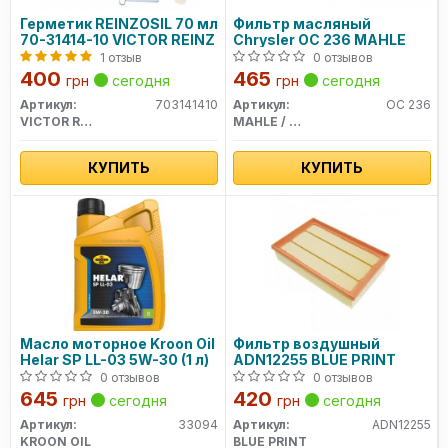
Герметик REINZOSIL 70 мл
Фильтр масляный
70-31414-10 VICTOR REINZ
Chrysler OC 236 MAHLE
1 отзыв
0 отзывов
400
465
грн
сегодня
грн
сегодня
Артикул:
703141410
Артикул:
OC 236
VICTOR REINZ
MAHLE / KNECHT
КУПИТЬ
КУПИТЬ
Масло моторное Kroon Oil
Фильтр воздушный
Helar SP LL-03 5W-30 (1 л)
ADN12255 BLUE PRINT
0 отзывов
0 отзывов
645
420
грн
сегодня
грн
сегодня
Артикул:
33094
Артикул:
ADN12255
KROON OIL
BLUE PRINT