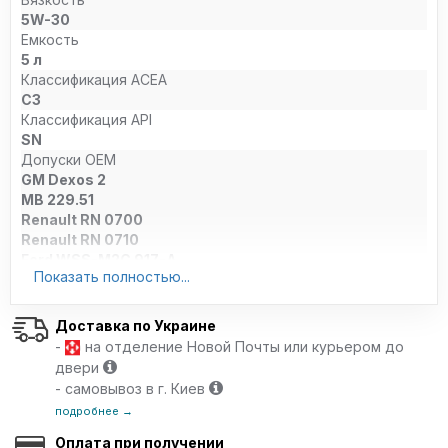
5W-30
Емкость
5 л
Классификация ACEA
C3
Классификация API
SN
Допуски OEM
GM Dexos 2
MB 229.51
Renault RN 0700
Renault RN 0710
Ford WSS-M2C 917-A
Показать полностью...
VW 504 00
VW 507 00
Porsche C-30
Доставка по Украине
BMW Longlife-04
-
на отделение Новой Почты или курьером до
Caterpillar ECF-1a
двери
Cummins CES 20076
- самовывоз в г. Киев
Cummins CES 20077
подробнее →
MTU Type-2
Man M 3275-1
Оплата при получении