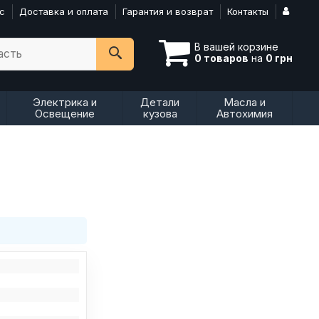
с
Доставка и оплата
Гарантия и возврат
Контакты
В вашей корзине
асть
0 товаров
на
0 грн
Электрика и
Детали
Масла и
Освещение
кузова
Автохимия