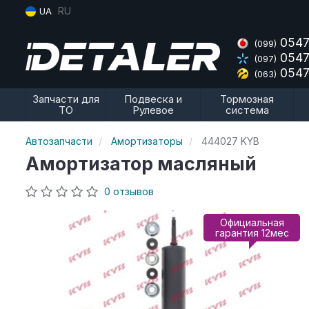
RU
UA
0547
(099)
0547
(097)
0547
(063)
Запчасти для
Подвеска и
Тормозная
ТО
Рулевое
система
Автозапчасти
Амортизаторы
444027 KYB
Амортизатор масляный
0 отзывов
Официальная
гарантия 12мес