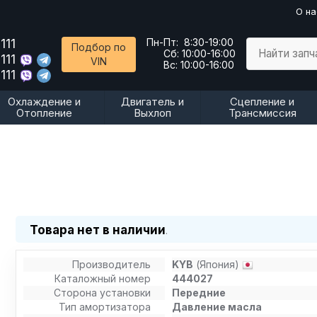
О на
111
Пн-Пт:
8:30-19:00
Подбор по
Найти запч
Сб:
10:00-16:00
111
VIN
Вс:
10:00-16:00
111
Охлаждение и
Двигатель и
Сцепление и
Отопление
Выхлоп
Трансмиссия
Товара нет в наличии
.
Производитель
KYB
(Япония)
Каталожный номер
444027
Сторона установки
Передние
Тип амортизатора
Давление масла