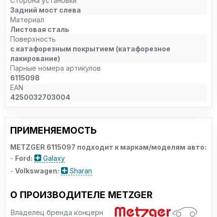
Сторона установки
Задний мост слева
Материал
Листовая сталь
Поверхность
с катафорезным покрытием (катафорезное
лакирование)
Парные номера артикулов
6115098
EAN
4250032703004
ПРИМЕНЯЕМОСТЬ
METZGER 6115097 подходит к маркам/моделям авто:
-
Ford:
Galaxy
-
Volkswagen:
Sharan
О ПРОИЗВОДИТЕЛЕ METZGER
Владелец бренда концерн