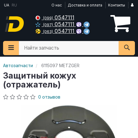
UA
RU
О нас
Доставка и оплата
Контакты
0547111
(099)
0547111
(097)
0547111
(063)
Найти запчасть
Автозапчасти
6115097 METZGER
Защитный кожух
(отражатель)
0 отзывов