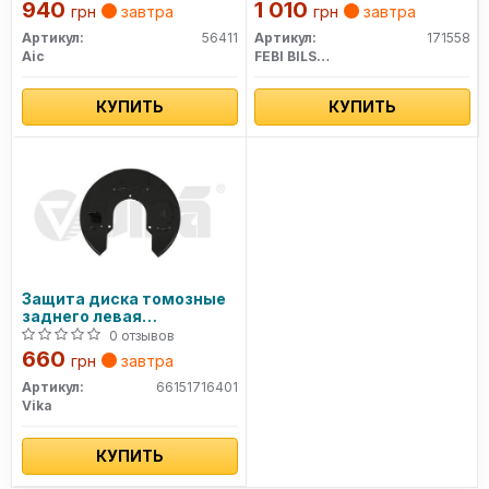
940
1 010
грн
завтра
грн
завтра
Артикул:
56411
Артикул:
171558
Aic
FEBI BILSTEIN
КУПИТЬ
КУПИТЬ
Защита диска томозные
заднего левая
(66151716401) VIKA
0 отзывов
660
грн
завтра
Артикул:
66151716401
Vika
КУПИТЬ