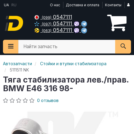
UA
RU
О нас
Доставка и оплата
Контакты
0547111
(099)
0547111
(097)
0547111
(063)
Найти запчасть
Автозапчасти
Стойки и втулки стабилизатора
5111511 NK
Тяга стабилизатора лев./прав.
BMW E46 316 98-
0 отзывов