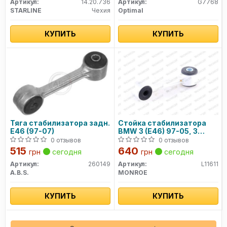
Артикул:
14.20.736
Артикул:
G7768
STARLINE
Чехия
Optimal
КУПИТЬ
КУПИТЬ
Тяга стабилизатора задн.
Стойка стабилизатора
E46 (97-07)
BMW 3 (E46) 97-05, 3
Compact (E46) 01-05, 3
0 отзывов
0 отзывов
Convertible (E4
515
640
грн
сегодня
грн
сегодня
Артикул:
260149
Артикул:
L11611
A.B.S.
MONROE
КУПИТЬ
КУПИТЬ