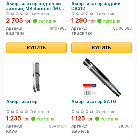
Амортизатор подвески
Амортизатор задний,
задний, MB Sprinter (904),
DB312
96-06
0 отзывов
0 отзывов
2 705
1 290
грн
сегодня
грн
сегодня
Артикул:
19167985
Артикул:
02.30.086
BILSTEIN
TRUCKTEC
КУПИТЬ
КУПИТЬ
Амортизатор
Амортизатор SATO
0 отзывов
0 отзывов
1 235
1 125
грн
сегодня
грн
сегодня
Артикул:
SSA10164
Артикул:
21686R
KAVO
Sato tech