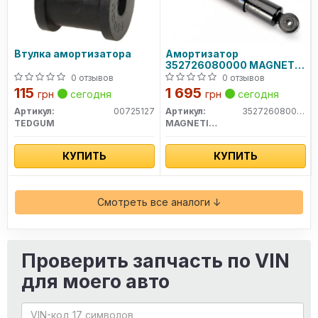
Втулка амортизатора
Амортизатор
352726080000 MAGNETI
MARELLI
0 отзывов
0 отзывов
115
1 695
грн
сегодня
грн
сегодня
Артикул:
00725127
Артикул:
352726080000
TEDGUM
MAGNETI MARELLI
КУПИТЬ
КУПИТЬ
Смотреть все аналоги ↓
Проверить запчасть по VIN
для моего авто