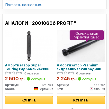
Показать полностью...
АНАЛОГИ "20010606 PROFIT":
Официальная
гарантия 12мес
Амортизатор Super
Амортизатор Premium
Touring гидравлический
гидравлический задний
задний 124 654 SACHS
444262 KYB
0 отзывов
0 отзывов
2 500
2 245
грн
сегодня
грн
сегодня
Артикул:
124 654
Артикул:
444262
SACHS
Германия
KYB
Япония
КУПИТЬ
КУПИТЬ